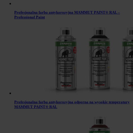
Profesjonalna farba antykorozyjna MAMMUT PAINT® RAL –
Professional Paint
Profesjonalna farba antykorozyjna odporna na wysokie temperatury
MAMMUT PAINT® RAL