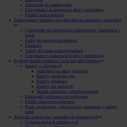
Akcesoria do znakowania
Utrzymanie i konserwacja dróg i parkingów
Pianki i uszczelniacze
Znakowanie i naprawa nawierzchni na zewnątrz i wewnątrz
Urządzenie do znakowania magazynów, parkingów i
boisk
Farby do znakownia podłoża
Szablony
Taśmy do znakowania posadzek
Utrzymanie i konserwacja dróg i parkingów
Systemy bezpieczeństwa i ochrona uderzeniowa
Bariery i odbojnice
Odbojnice na słupy regałowe
Bariery antykolizyjne
Bariery regałowe
Bariery dla pieszych
Słupki ochronne i ochrona kolumn
Kątowniki ostrzegawczo-ochronne
Profile elastyczno-ochronne
Progi zwalniające, ograniczniki, separatory i osłony
kabli
Aerozole techniczne i produkty do konserwacji
Ochrona powłok metalowych