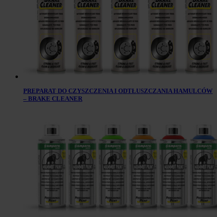
PREPARAT DO CZYSZCZENIA I ODTŁUSZCZANIA HAMULCÓW
– BRAKE CLEANER