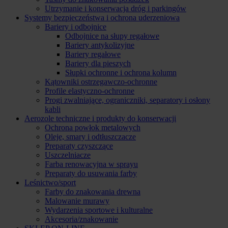
Utrzymanie i konserwacja dróg i parkingów
Systemy bezpieczeństwa i ochrona uderzeniowa
Bariery i odbojnice
Odbojnice na słupy regałowe
Bariery antykolizyjne
Bariery regałowe
Bariery dla pieszych
Słupki ochronne i ochrona kolumn
Kątowniki ostrzegawczo-ochronne
Profile elastyczno-ochronne
Progi zwalniające, ograniczniki, separatory i osłony
kabli
Aerozole techniczne i produkty do konserwacji
Ochrona powłok metalowych
Oleje, smary i odtłuszczacze
Preparaty czyszczące
Uszczelniacze
Farba renowacyjna w sprayu
Preparaty do usuwania farby
Leśnictwo/sport
Farby do znakowania drewna
Malowanie murawy
Wydarzenia sportowe i kulturalne
Akcesoria/znakowanie