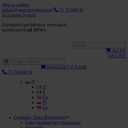
Skip to content
polska@amperesystem.com
71 78 660 30
Europejski specjalista w aerozolach
technicznych
od 1974 r
.
SKLEP
ON-LINE
KONTAKT Z NAMI
71 78 660 30
Pl
Fr
It
En
Pl
De
Geodezja, Prace Budowlane
Farby geodezyjne i budowlane
Znaczniki