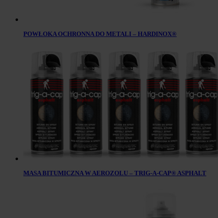
POWŁOKA OCHRONNA DO METALI – HARDINOX®
MASA BITUMICZNA W AEROZOLU – TRIG-A-CAP® ASPHALT