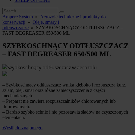
SKLEP ON-LINE
Ampere System
»
Aerozole techniczne i produkty do
konserwacji
»
Oleje, smary i
odtłuszczacze
»
SZYBKOSCHNĄCY ODTŁUSZCZACZ –
FAST DEGREASER 650/500 ML
SZYBKOSCHNĄCY ODTŁUSZCZACZ
– FAST DEGREASER 650/500 ML
– Szybkoschnący odtłuszczacz wnika głęboko i rozpuszcza kurz,
szlam, olej, smar oraz różne zanieczyszczenia z części
mechanicznych.
– Preparat nie zawiera rozpuszczalników chlorowanych lub
fluorowanych.
– Bardzo szybko schnie i nie pozostawia śladów na czyszczonych
elementach.
Wyślij do znajomego