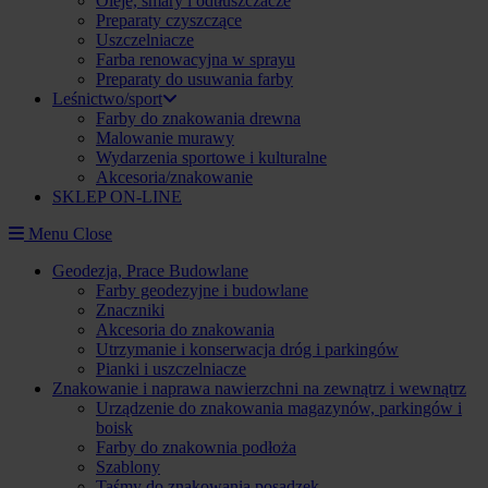
Oleje, smary i odtłuszczacze
Preparaty czyszczące
Uszczelniacze
Farba renowacyjna w sprayu
Preparaty do usuwania farby
Leśnictwo/sport
Farby do znakowania drewna
Malowanie murawy
Wydarzenia sportowe i kulturalne
Akcesoria/znakowanie
SKLEP ON-LINE
Menu
Close
Geodezja, Prace Budowlane
Farby geodezyjne i budowlane
Znaczniki
Akcesoria do znakowania
Utrzymanie i konserwacja dróg i parkingów
Pianki i uszczelniacze
Znakowanie i naprawa nawierzchni na zewnątrz i wewnątrz
Urządzenie do znakowania magazynów, parkingów i
boisk
Farby do znakownia podłoża
Szablony
Taśmy do znakowania posadzek