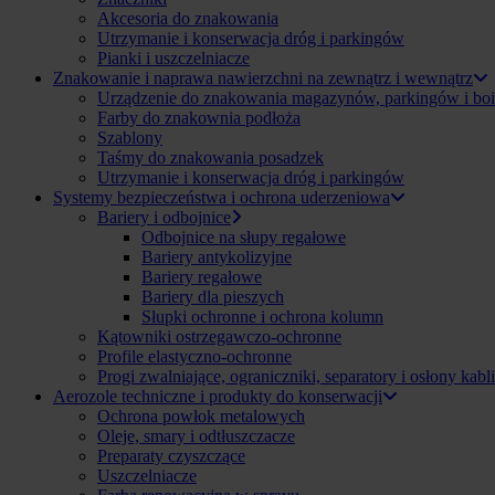
Akcesoria do znakowania
Utrzymanie i konserwacja dróg i parkingów
Pianki i uszczelniacze
Znakowanie i naprawa nawierzchni na zewnątrz i wewnątrz
Urządzenie do znakowania magazynów, parkingów i boi
Farby do znakownia podłoża
Szablony
Taśmy do znakowania posadzek
Utrzymanie i konserwacja dróg i parkingów
Systemy bezpieczeństwa i ochrona uderzeniowa
Bariery i odbojnice
Odbojnice na słupy regałowe
Bariery antykolizyjne
Bariery regałowe
Bariery dla pieszych
Słupki ochronne i ochrona kolumn
Kątowniki ostrzegawczo-ochronne
Profile elastyczno-ochronne
Progi zwalniające, ograniczniki, separatory i osłony kabli
Aerozole techniczne i produkty do konserwacji
Ochrona powłok metalowych
Oleje, smary i odtłuszczacze
Preparaty czyszczące
Uszczelniacze