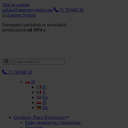
Skip to content
polska@amperesystem.com
71 78 660 30
Europejski specjalista w aerozolach
technicznych
od 1974 r
.
71 78 660 30
Pl
Fr
It
En
Pl
De
Geodezja, Prace Budowlane
Farby geodezyjne i budowlane
Znaczniki