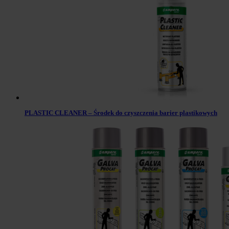
PLASTIC CLEANER – Środek do czyszczenia barier plastikowych