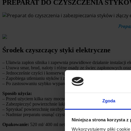
PREPARAT DO CZYSZCZENIA STYK
Prepa
Środek czyszczący styki elektryczne
– Ułatwia zapłon silnika i zapewnia prawidłowe działanie instalacji el
– Usuwa smar, brud, naloty i różne osady ze świec zapłonowych oraz
– Jednocześnie czyści i konserwuje powierzchnie.
– Zapobiega utlenianiu styków i złączy.
– Po zastosowaniu szybko wyparowuje i nie pozostawia nalotów i o
Sposób użycia:
– Przed użyciem kilka razy mocno wstrząsnąć pojemnikiem.
Zgoda
– Zabezpieczyć powierzchnie lakierowane.
– Spryskać powierzchnię niezbyt obficie.
– Nadmiar preparatu usunąć czystą i suchą szmatką.
Niniejsza strona korzysta z
Opakowanie:
520 ml/ 400 ml netto
Wykorzystujemy pliki cookie 