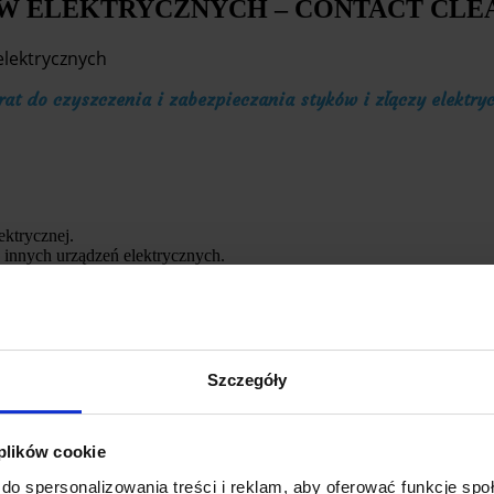
ÓW ELEKTRYCZNYCH – CONTACT CLE
rat do czyszczenia i zabezpieczania styków i złączy elektry
ektrycznej.
 innych urządzeń elektrycznych.
sadów.
Szczegóły
 plików cookie
do spersonalizowania treści i reklam, aby oferować funkcje sp