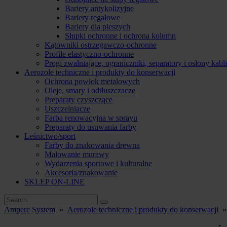
Bariery antykolizyjne
Bariery regałowe
Bariery dla pieszych
Słupki ochronne i ochrona kolumn
Kątowniki ostrzegawczo-ochronne
Profile elastyczno-ochronne
Progi zwalniające, ograniczniki, separatory i osłony kabli
Aerozole techniczne i produkty do konserwacji
Ochrona powłok metalowych
Oleje, smary i odtłuszczacze
Preparaty czyszczące
Uszczelniacze
Farba renowacyjna w sprayu
Preparaty do usuwania farby
Leśnictwo/sport
Farby do znakowania drewna
Malowanie murawy
Wydarzenia sportowe i kulturalne
Akcesoria/znakowanie
SKLEP ON-LINE
Ampere System
»
Aerozole techniczne i produkty do konserwacji