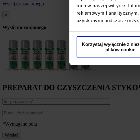
Wyślij do znajomego
ruch w naszej witrynie. Inf
reklamowym i analitycznym. 
×
uzyskanymi podczas korzysta
Wyślij do znajomego
Korzystaj wyłącznie z nie
plików cookie
PREPARAT DO CZYSZCZENIA STYK
*Wymagane pola