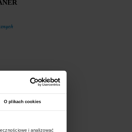
ANER
cznych
O plikach cookies
ołecznościowe i analizować