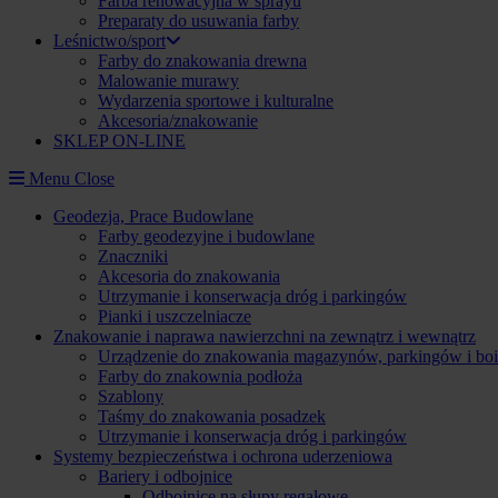
Farba renowacyjna w sprayu
Preparaty do usuwania farby
Leśnictwo/sport
Farby do znakowania drewna
Malowanie murawy
Wydarzenia sportowe i kulturalne
Akcesoria/znakowanie
SKLEP ON-LINE
Menu
Close
Geodezja, Prace Budowlane
Farby geodezyjne i budowlane
Znaczniki
Akcesoria do znakowania
Utrzymanie i konserwacja dróg i parkingów
Pianki i uszczelniacze
Znakowanie i naprawa nawierzchni na zewnątrz i wewnątrz
Urządzenie do znakowania magazynów, parkingów i boi
Farby do znakownia podłoża
Szablony
Taśmy do znakowania posadzek
Utrzymanie i konserwacja dróg i parkingów
Systemy bezpieczeństwa i ochrona uderzeniowa
Bariery i odbojnice
Odbojnice na słupy regałowe