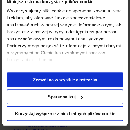
Niniejsza strona korzysta z plików cookie
Utrzymanie i konserwacja dróg i parkingów
Systemy bezpieczeństwa i ochrona uderzeniowa
Wykorzystujemy pliki cookie do spersonalizowania treści
Bariery i odbojnice
i reklam, aby oferować funkcje społecznościowe i
Odbojnice na słupy regałowe
analizować ruch w naszej witrynie. Informacje o tym, jak
Bariery antykolizyjne
Bariery regałowe
korzystasz z naszej witryny, udostępniamy partnerom
Bariery dla pieszych
społecznościowym, reklamowym i analitycznym.
Słupki ochronne i ochrona kolumn
Partnerzy mogą połączyć te informacje z innymi danymi
Kątowniki ostrzegawczo-ochronne
Profile elastyczno-ochronne
otrzymanymi od Ciebie lub uzyskanymi podczas
Progi zwalniające, ograniczniki, separatory i osłony
korzystania z ich usług.
kabli
Aerozole techniczne i produkty do konserwacji
Ochrona powłok metalowych
Oleje, smary i odtłuszczacze
Zezwól na wszystkie ciasteczka
Preparaty czyszczące
Uszczelniacze
Farba renowacyjna w sprayu
Spersonalizuj
Preparaty do usuwania farby
Leśnictwo/sport
Farby do znakowania drewna
Korzystaj wyłącznie z niezbędnych plików cookie
Malowanie murawy
Wydarzenia sportowe i kulturalne
Akcesoria/znakowanie