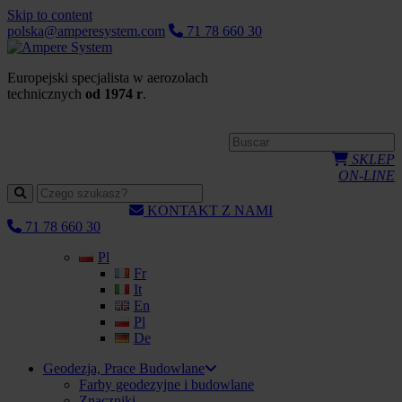
Skip to content
polska@amperesystem.com
71 78 660 30
Europejski specjalista w aerozolach
technicznych
od 1974 r
.
SKLEP
ON-LINE
KONTAKT Z NAMI
71 78 660 30
Pl
Fr
It
En
Pl
De
Geodezja, Prace Budowlane
Farby geodezyjne i budowlane
Znaczniki