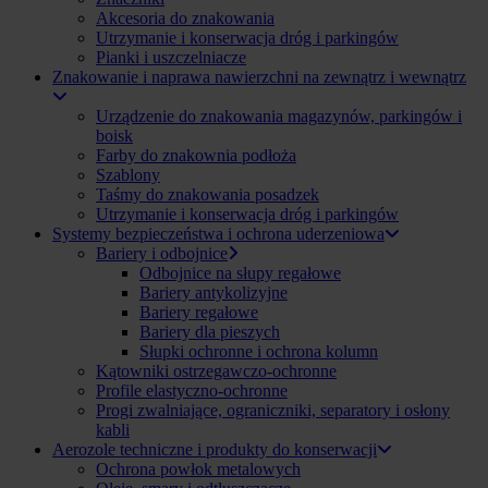
Akcesoria do znakowania
Utrzymanie i konserwacja dróg i parkingów
Pianki i uszczelniacze
Znakowanie i naprawa nawierzchni na zewnątrz i wewnątrz
Urządzenie do znakowania magazynów, parkingów i
boisk
Farby do znakownia podłoża
Szablony
Taśmy do znakowania posadzek
Utrzymanie i konserwacja dróg i parkingów
Systemy bezpieczeństwa i ochrona uderzeniowa
Bariery i odbojnice
Odbojnice na słupy regałowe
Bariery antykolizyjne
Bariery regałowe
Bariery dla pieszych
Słupki ochronne i ochrona kolumn
Kątowniki ostrzegawczo-ochronne
Profile elastyczno-ochronne
Progi zwalniające, ograniczniki, separatory i osłony
kabli
Aerozole techniczne i produkty do konserwacji
Ochrona powłok metalowych