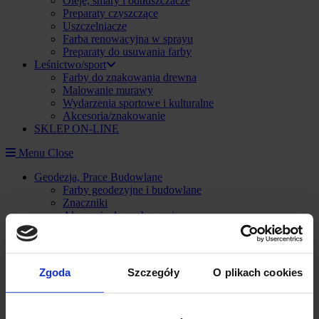
Oleje, smary i odtłuszczacze
Preparaty czyszczące
Uszczelniacze
Farba renowacyjna w sprayu
Preparaty do usuwania farby
Leśnictwo/sport
Farby do znakowania drewna
Malowanie murawy
Wydarzenia sportowe i kulturalne
Akcesoria/znakowanie
SKLEP ON-LINE
Menu
Close
Geodezja, Prace Budowlane
Farby geodezyjne i budowlane
Znaczniki
Akcesoria do znakowania
Utrzymanie i konserwacja dróg i parkingów
Pianki i uszczelniacze
Znakowanie i naprawa nawierzchni na zewnątrz i wewnątrz
Urządzenie do znakowania magazynów, parkingów i
Zgoda
Szczegóły
O plikach cookies
boisk
Farby do znakownia podłoża
Szablony
Taśmy do znakowania posadzek