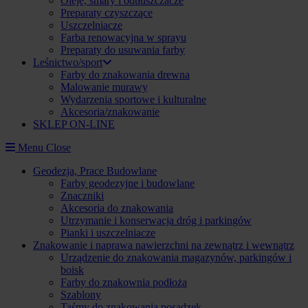
Oleje, smary i odtłuszczacze
Preparaty czyszczące
Uszczelniacze
Farba renowacyjna w sprayu
Preparaty do usuwania farby
Leśnictwo/sport
Farby do znakowania drewna
Malowanie murawy
Wydarzenia sportowe i kulturalne
Akcesoria/znakowanie
SKLEP ON-LINE
Menu
Close
Geodezja, Prace Budowlane
Farby geodezyjne i budowlane
Znaczniki
Akcesoria do znakowania
Utrzymanie i konserwacja dróg i parkingów
Pianki i uszczelniacze
Znakowanie i naprawa nawierzchni na zewnątrz i wewnątrz
Urządzenie do znakowania magazynów, parkingów i
boisk
Farby do znakownia podłoża
Szablony
Taśmy do znakowania posadzek