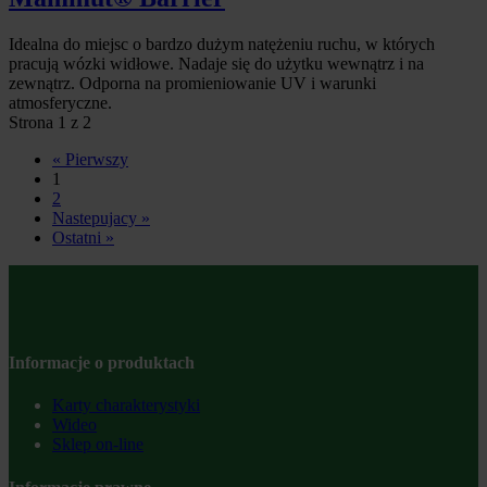
Idealna do miejsc o bardzo dużym natężeniu ruchu, w których
pracują wózki widłowe. Nadaje się do użytku wewnątrz i na
zewnątrz. Odporna na promieniowanie UV i warunki
atmosferyczne.
Strona 1 z 2
« Pierwszy
1
2
Nastepujacy »
Ostatni »
Informacje o produktach
Karty charakterystyki
Wideo
Sklep on-line