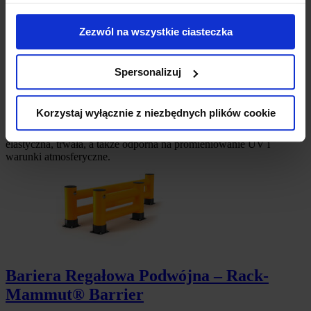
Zezwól na wszystkie ciasteczka
Spersonalizuj
Bariera regałowa- Pojedyncza – Rack-
Mammut® Barrier
Korzystaj wyłącznie z niezbędnych plików cookie
Chroni czoła regałów przed uszkodzeniem w wyniku kolizji. Jest
elastyczna, trwała, a także odporna na promieniowanie UV i
warunki atmosferyczne.
Bariera Regałowa Podwójna – Rack-
Mammut® Barrier