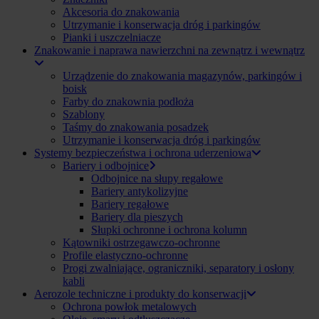
Akcesoria do znakowania
Utrzymanie i konserwacja dróg i parkingów
Pianki i uszczelniacze
Znakowanie i naprawa nawierzchni na zewnątrz i wewnątrz
Urządzenie do znakowania magazynów, parkingów i
boisk
Farby do znakownia podłoża
Szablony
Taśmy do znakowania posadzek
Utrzymanie i konserwacja dróg i parkingów
Systemy bezpieczeństwa i ochrona uderzeniowa
Bariery i odbojnice
Odbojnice na słupy regałowe
Bariery antykolizyjne
Bariery regałowe
Bariery dla pieszych
Słupki ochronne i ochrona kolumn
Kątowniki ostrzegawczo-ochronne
Profile elastyczno-ochronne
Progi zwalniające, ograniczniki, separatory i osłony
kabli
Aerozole techniczne i produkty do konserwacji
Ochrona powłok metalowych