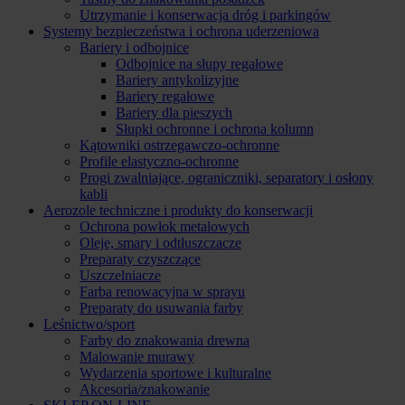
Utrzymanie i konserwacja dróg i parkingów
Systemy bezpieczeństwa i ochrona uderzeniowa
Bariery i odbojnice
Odbojnice na słupy regałowe
Bariery antykolizyjne
Bariery regałowe
Bariery dla pieszych
Słupki ochronne i ochrona kolumn
Kątowniki ostrzegawczo-ochronne
Profile elastyczno-ochronne
Progi zwalniające, ograniczniki, separatory i osłony
kabli
Aerozole techniczne i produkty do konserwacji
Ochrona powłok metalowych
Oleje, smary i odtłuszczacze
Preparaty czyszczące
Uszczelniacze
Farba renowacyjna w sprayu
Preparaty do usuwania farby
Leśnictwo/sport
Farby do znakowania drewna
Malowanie murawy
Wydarzenia sportowe i kulturalne
Akcesoria/znakowanie