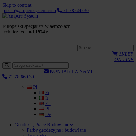
Skip to content
polska@amperesystem.com
71 78 660 30
Europejski specjalista w aerozolach
technicznych
od 1974 r
.
SKLEP
ON-LINE
KONTAKT Z NAMI
71 78 660 30
Pl
Fr
It
En
Pl
De
Geodezja, Prace Budowlane
Farby geodezyjne i budowlane
Znaczniki