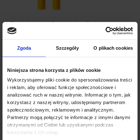
Odbojnice regałowe – Rack-Mammut®
Barrier
Energochłonna ochrona regałów magazynowych. Certyfikowana
Zgoda
Szczegóły
O plikach cookies
przez TÜV.
Niniejsza strona korzysta z plików cookie
Wykorzystujemy pliki cookie do spersonalizowania treści
i reklam, aby oferować funkcje społecznościowe i
analizować ruch w naszej witrynie. Informacje o tym, jak
korzystasz z naszej witryny, udostępniamy partnerom
Odbojnice regałowe ECO RACK
społecznościowym, reklamowym i analitycznym.
Partnerzy mogą połączyć te informacje z innymi danymi
Energochłonne odbojnice regałowe ECO RACK, sygnalizują i
chronią konstrukcje regałów metalowych przed uszkodzeniem.
otrzymanymi od Ciebie lub uzyskanymi podczas
korzystania z ich usług.