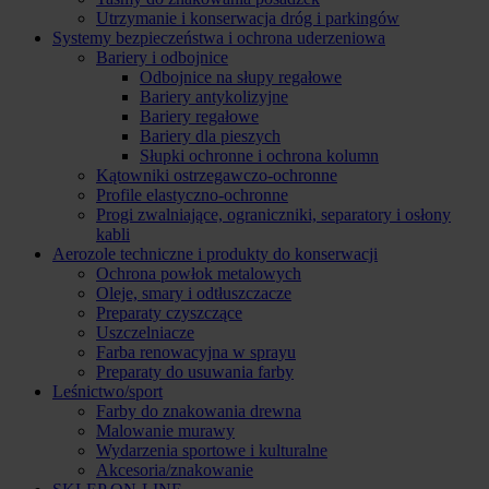
Utrzymanie i konserwacja dróg i parkingów
Systemy bezpieczeństwa i ochrona uderzeniowa
Bariery i odbojnice
Odbojnice na słupy regałowe
Bariery antykolizyjne
Bariery regałowe
Bariery dla pieszych
Słupki ochronne i ochrona kolumn
Kątowniki ostrzegawczo-ochronne
Profile elastyczno-ochronne
Progi zwalniające, ograniczniki, separatory i osłony
kabli
Aerozole techniczne i produkty do konserwacji
Ochrona powłok metalowych
Oleje, smary i odtłuszczacze
Preparaty czyszczące
Uszczelniacze
Farba renowacyjna w sprayu
Preparaty do usuwania farby
Leśnictwo/sport
Farby do znakowania drewna
Malowanie murawy
Wydarzenia sportowe i kulturalne
Akcesoria/znakowanie