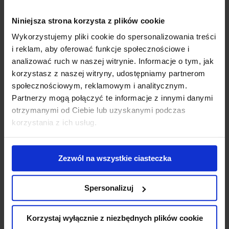
Niniejsza strona korzysta z plików cookie
Wykorzystujemy pliki cookie do spersonalizowania treści
FARBA DO ZNAKOWANIA –
i reklam, aby oferować funkcje społecznościowe i
MAMMUT PAINT®FOREST /
analizować ruch w naszej witrynie. Informacje o tym, jak
UNIVERSAL MARKER®
korzystasz z naszej witryny, udostępniamy partnerom
społecznościowym, reklamowym i analitycznym.
Farba do Znakowania. Ergonomiczna dysza, zabezpiecza w czasie
Partnerzy mogą połączyć te informacje z innymi danymi
pracy przed ubrudzeniem dłoni i ubrania.
otrzymanymi od Ciebie lub uzyskanymi podczas
korzystania z ich usług.
Zezwól na wszystkie ciasteczka
Farba do znakowania na bazie kredy
Spersonalizuj
TRIG-A-CAP® Chalk
Korzystaj wyłącznie z niezbędnych plików cookie
Znacznik na bazie kredy do tymczasowych oznaczeń. Doskonale