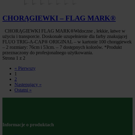
CHORĄGIEWKI – FLAG MARK®
CHORĄGIEWKI FLAG MARK®Widoczne , lekkie, łatwe w
użyciu i transporcie. Doskonałe uzupełnienie dla farby znakującej
FLUO TRIG-A-CAP® ORIGINAL – w kartonie 100 chorągiewek
– 2 rozmiary: 76cm i 53cm. – 7 dostępnych kolorów. *Produkt
przeznaczony do profesjonalnego użytkowania.
Strona 1 z 2
« Pierwszy
1
2
Nastepujacy »
Ostatni »
Informacje o produktach