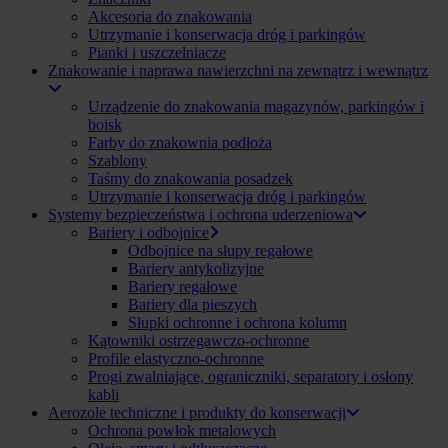
Akcesoria do znakowania
Utrzymanie i konserwacja dróg i parkingów
Pianki i uszczelniacze
Znakowanie i naprawa nawierzchni na zewnątrz i wewnątrz
Urządzenie do znakowania magazynów, parkingów i
boisk
Farby do znakownia podłoża
Szablony
Taśmy do znakowania posadzek
Utrzymanie i konserwacja dróg i parkingów
Systemy bezpieczeństwa i ochrona uderzeniowa
Bariery i odbojnice
Odbojnice na słupy regałowe
Bariery antykolizyjne
Bariery regałowe
Bariery dla pieszych
Słupki ochronne i ochrona kolumn
Kątowniki ostrzegawczo-ochronne
Profile elastyczno-ochronne
Progi zwalniające, ograniczniki, separatory i osłony
kabli
Aerozole techniczne i produkty do konserwacji
Ochrona powłok metalowych