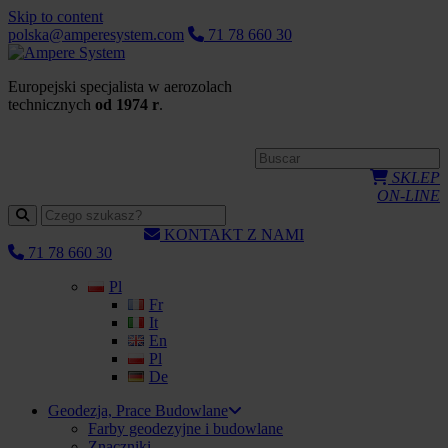
Skip to content
polska@amperesystem.com
71 78 660 30
Europejski specjalista w aerozolach
technicznych
od 1974 r
.
SKLEP
ON-LINE
KONTAKT Z NAMI
71 78 660 30
Pl
Fr
It
En
Pl
De
Geodezja, Prace Budowlane
Farby geodezyjne i budowlane
Znaczniki