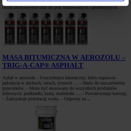
nadaje się podczas wydarzeń sportowych lub innych imprez
okolicznościowych oraz do prac budowlanych i geodezyjnych.
MASA BITUMICZNA W AEROZOLU –
TRIG-A-CAP® ASPHALT
Asfalt w aerozolu – Uszczelniacz bitumiczny, który naprawia
pęknięcia w dachach, rurach, rynnach … – Służy do uszczelnienia
przecieków. – Może być stosowany do wszystkich produktów
żeliwnych: podkładki, kraty, studzienki … – Powstrzymuje korozję.
– Zatrzymuje penetrację wody. – Odporny na ...