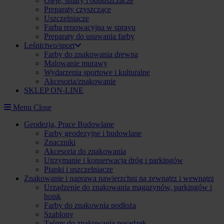
Oleje, smary i odtłuszczacze
Preparaty czyszczące
Uszczelniacze
Farba renowacyjna w sprayu
Preparaty do usuwania farby
Leśnictwo/sport
Farby do znakowania drewna
Malowanie murawy
Wydarzenia sportowe i kulturalne
Akcesoria/znakowanie
SKLEP ON-LINE
Menu
Close
Geodezja, Prace Budowlane
Farby geodezyjne i budowlane
Znaczniki
Akcesoria do znakowania
Utrzymanie i konserwacja dróg i parkingów
Pianki i uszczelniacze
Znakowanie i naprawa nawierzchni na zewnątrz i wewnątrz
Urządzenie do znakowania magazynów, parkingów i
boisk
Farby do znakownia podłoża
Szablony
Taśmy do znakowania posadzek