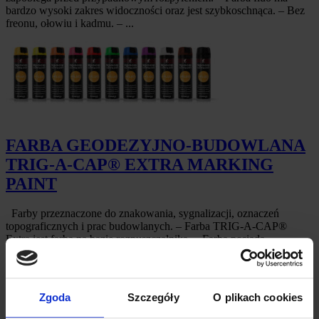
bardzo wysoki zakres widoczności oraz jest szybkoschnąca. – Bez
freonu, ołowiu i kadmu. – ...
FARBA GEODEZYJNO-BUDOWLANA
TRIG-A-CAP® EXTRA MARKING
PAINT
Farby przeznaczone do znakowania, sygnalizacji, oznaczeń
topograficznych i prac budowlanych. – Farba TRIG-A-CAP®
Extra jest farbą na bazie rozpuszczalnika. – Farba posiada
ergonomiczną i obrotową nakretkę bezpieczeństwa. – Z farbą
TRIG-A-CAP® Extra, oznaczenia fluo są bardziej widoczne,
długotrwałe, szybkoschnące i ...
Zgoda
Szczegóły
O plikach cookies