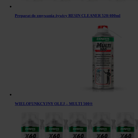
Preparat do zmywania żywicy RESIN CLEANER 520/400ml
WIELOFUNKCYJNY OLEJ – MULTI 500®