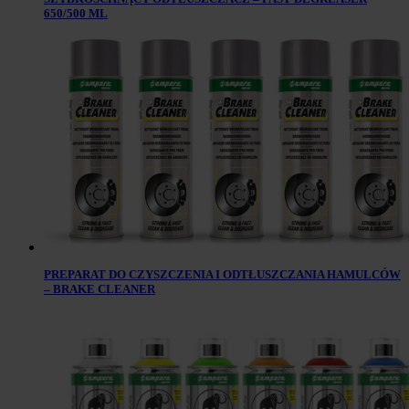
650/500 ML
PREPARAT DO CZYSZCZENIA I ODTŁUSZCZANIA HAMULCÓW
– BRAKE CLEANER