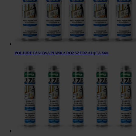
POLIURETANOWA PIANKA ROZSZERZAJĄCA X60