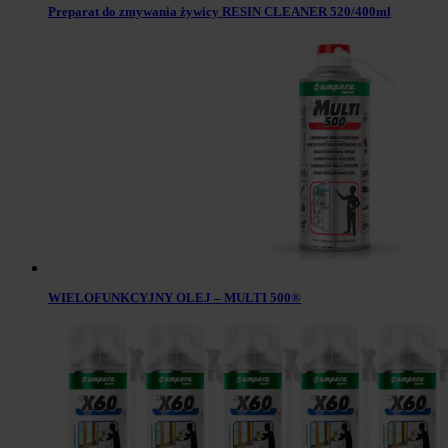
Preparat do zmywania żywicy RESIN CLEANER 520/400ml
WIELOFUNKCYJNY OLEJ – MULTI 500®