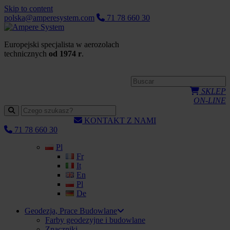
Skip to content
polska@amperesystem.com
71 78 660 30
Europejski specjalista w aerozolach
technicznych
od 1974 r
.
SKLEP
ON-LINE
KONTAKT Z NAMI
71 78 660 30
Pl
Fr
It
En
Pl
De
Geodezja, Prace Budowlane
Farby geodezyjne i budowlane
Znaczniki