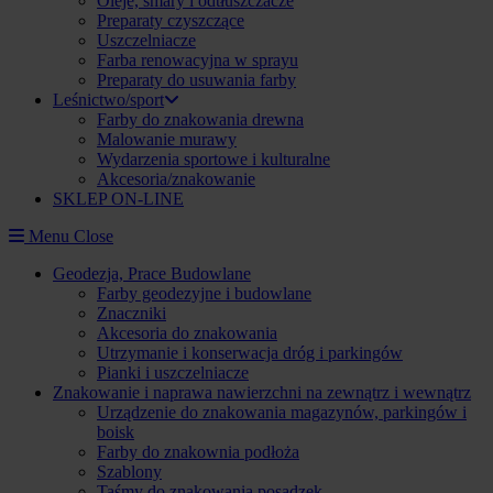
Oleje, smary i odtłuszczacze
Preparaty czyszczące
Uszczelniacze
Farba renowacyjna w sprayu
Preparaty do usuwania farby
Leśnictwo/sport
Farby do znakowania drewna
Malowanie murawy
Wydarzenia sportowe i kulturalne
Akcesoria/znakowanie
SKLEP ON-LINE
Menu
Close
Geodezja, Prace Budowlane
Farby geodezyjne i budowlane
Znaczniki
Akcesoria do znakowania
Utrzymanie i konserwacja dróg i parkingów
Pianki i uszczelniacze
Znakowanie i naprawa nawierzchni na zewnątrz i wewnątrz
Urządzenie do znakowania magazynów, parkingów i
boisk
Farby do znakownia podłoża
Szablony
Taśmy do znakowania posadzek