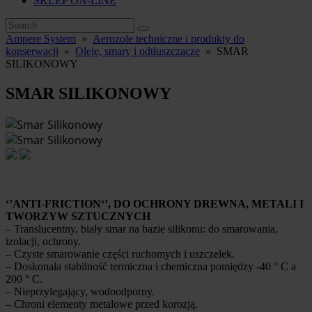
SKLEP ON-LINE
Ampere System
»
Aerozole techniczne i produkty do
konserwacji
»
Oleje, smary i odtłuszczacze
»
SMAR
SILIKONOWY
SMAR SILIKONOWY
‘’ANTI-FRICTION‘’, DO OCHRONY DREWNA, METALI I
TWORZYW SZTUCZNYCH
– Translucentny, biały smar na bazie silikonu: do smarowania,
izolacji, ochrony.
– Czyste smarowanie części ruchomych i uszczelek.
– Doskonała stabilność termiczna i chemiczna pomiędzy -40 ° C a
200 ° C.
– Nieprzylegający, wodoodporny.
– Chroni elementy metalowe przed korozją.