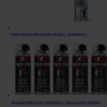
POWŁOKA OCHRONNA DO METALI – HARDINOX®
MASA BITUMICZNA W AEROZOLU – TRIG-A-CAP® ASPHALT