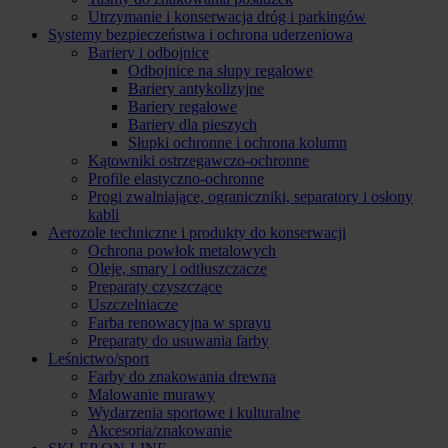
Utrzymanie i konserwacja dróg i parkingów
Systemy bezpieczeństwa i ochrona uderzeniowa
Bariery i odbojnice
Odbojnice na słupy regałowe
Bariery antykolizyjne
Bariery regałowe
Bariery dla pieszych
Słupki ochronne i ochrona kolumn
Kątowniki ostrzegawczo-ochronne
Profile elastyczno-ochronne
Progi zwalniające, ograniczniki, separatory i osłony
kabli
Aerozole techniczne i produkty do konserwacji
Ochrona powłok metalowych
Oleje, smary i odtłuszczacze
Preparaty czyszczące
Uszczelniacze
Farba renowacyjna w sprayu
Preparaty do usuwania farby
Leśnictwo/sport
Farby do znakowania drewna
Malowanie murawy
Wydarzenia sportowe i kulturalne
Akcesoria/znakowanie