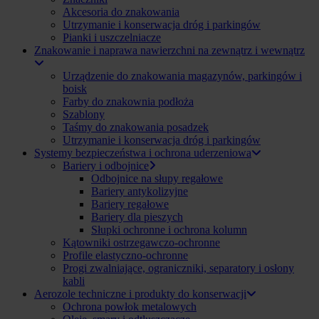
Akcesoria do znakowania
Utrzymanie i konserwacja dróg i parkingów
Pianki i uszczelniacze
Znakowanie i naprawa nawierzchni na zewnątrz i wewnątrz
Urządzenie do znakowania magazynów, parkingów i
boisk
Farby do znakownia podłoża
Szablony
Taśmy do znakowania posadzek
Utrzymanie i konserwacja dróg i parkingów
Systemy bezpieczeństwa i ochrona uderzeniowa
Bariery i odbojnice
Odbojnice na słupy regałowe
Bariery antykolizyjne
Bariery regałowe
Bariery dla pieszych
Słupki ochronne i ochrona kolumn
Kątowniki ostrzegawczo-ochronne
Profile elastyczno-ochronne
Progi zwalniające, ograniczniki, separatory i osłony
kabli
Aerozole techniczne i produkty do konserwacji
Ochrona powłok metalowych