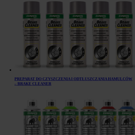
PREPARAT DO CZYSZCZENIA I ODTŁUSZCZANIA HAMULCÓW
– BRAKE CLEANER