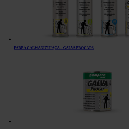
FARBA GALWANIZUJĄCA – GALVA PROCAT®