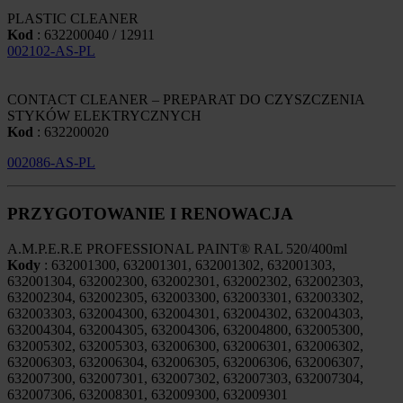
PLASTIC CLEANER
Kod
: 632200040 / 12911
002102-AS-PL
CONTACT CLEANER – PREPARAT DO CZYSZCZENIA
STYKÓW ELEKTRYCZNYCH
Kod
: 632200020
002086-AS-PL
PRZYGOTOWANIE I RENOWACJA
A.M.P.E.R.E PROFESSIONAL PAINT® RAL 520/400ml
Kody
: 632001300, 632001301, 632001302, 632001303,
632001304, 632002300, 632002301, 632002302, 632002303,
632002304, 632002305, 632003300, 632003301, 632003302,
632003303, 632004300, 632004301, 632004302, 632004303,
632004304, 632004305, 632004306, 632004800, 632005300,
632005302, 632005303, 632006300, 632006301, 632006302,
632006303, 632006304, 632006305, 632006306, 632006307,
632007300, 632007301, 632007302, 632007303, 632007304,
632007306, 632008301, 632009300, 632009301