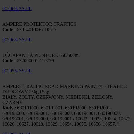
002069-AS-PL
AMPERE PROTEKTOR TRAFFIC®
Code
: 630140100+ / 10617
002068-AS-PL
DÉCAPANT À PEINTURE 650/500ml
Code
: 632000001 / 10279
002056-AS-PL
AMPERE TRAFFIC ROAD MARKING PAINT® – TRAFFIC
DROGOWY 25kg i 5kg
BIALY, ZOLTY, CZERWONY, NIEBIESKI, ZIELONY,
CZARNY
Kody
: 630191000, 630191001, 630192000, 630192001,
630193000, 630193001, 630194000, 630194001, 630196000,
630196001, 630199000, 630199001 / 10622, 10623, 10624, 10625,
10626, 10627, 10628, 10629, 10654, 10655, 10656, 10657, ]