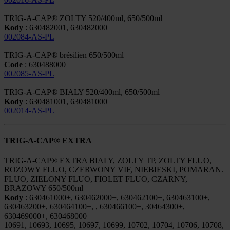
TRIG-A-CAP® ZOLTY 520/400ml, 650/500ml
Kody
: 630482001, 630482000
002084-AS-PL
TRIG-A-CAP® brésilien 650/500ml
Code
: 630488000
002085-AS-PL
TRIG-A-CAP® BIALY 520/400ml, 650/500ml
Kody
: 630481001, 630481000
002014-AS-PL
TRIG-A-CAP® EXTRA
TRIG-A-CAP® EXTRA BIALY, ZOLTY TP, ZOLTY FLUO,
ROZOWY FLUO, CZERWONY VIF, NIEBIESKI, POMARAN.
FLUO, ZIELONY FLUO, FIOLET FLUO, CZARNY,
BRAZOWY 650/500ml
Kody
: 630461000+, 630462000+, 630462100+, 630463100+,
630463200+, 630464100+, , 630466100+, 30464300+,
630469000+, 630468000+
10691, 10693, 10695, 10697, 10699, 10702, 10704, 10706, 10708,