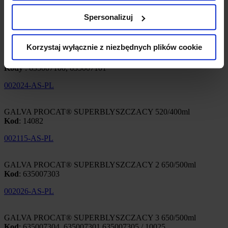
GALVA PROCAT® MATOWY 650/500ml
Kod
: 635007200 / 10024
Spersonalizuj
002025-AS-PL
Korzystaj wyłącznie z niezbędnych plików cookie
GALVA PROCAT® BLYSZCZACY 650/500ml, 520/400ml
Kody
: 635007100, 635007101
002024-AS-PL
GALVA PROCAT® SUPERBLYSZCZACY 520/400ml
Kod
: 14082
002115-AS-PL
GALVA PROCAT® SUPERBLYSZCZACY 2 650/500ml
Kod
: 635007303
002026-AS-PL
GALVA PROCAT® SUPERBLYSZCZACY 3 650/500ml
Kod
: 635007304, 635007301,635007305 / 10025