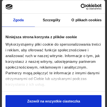
002081-AS-PL
Zgoda
Szczegóły
O plikach cookies
A.M.P.E.R.E. Industry Floor Paint® ANTISLIP – biały, czerwony,
niebieski, szary, czarny 20L & 5L
Kody
: 6301951001, 6301951015, 6301952001, 6301945015,
6301953001, 6301953015, 6301954001, 6301954015,
Niniejsza strona korzysta z plików cookie
6301956015, 6301957001, 6301957015, 6301959001, 6301959015
10642, 10643, 10644, 10645, 10646, 10647, 10648, 10649,
Wykorzystujemy pliki cookie do spersonalizowania treści
10650,10651, 10652, 10653
i reklam, aby oferować funkcje społecznościowe i
002082-AS-PL
analizować ruch w naszej witrynie. Informacje o tym, jak
korzystasz z naszej witryny, udostępniamy partnerom
SOLVENT FLOOR PAINT 1L &
społecznościowym, reklamowym i analitycznym.
Kody
: 63200130501
Partnerzy mogą połączyć te informacje z innymi danymi
002055-AS-PL
otrzymanymi od Ciebie lub uzyskanymi podczas
korzystania z ich usług.
PRACE KONSERWACYJNE
OCHRONA ŻELAZA I STALI
Zezwól na wszystkie ciasteczka