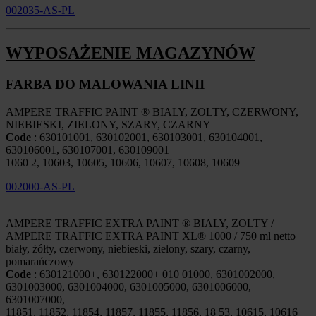
002035-AS-PL
WYPOSAŻENIE MAGAZYNÓW
FARBA DO MALOWANIA LINII
AMPERE TRAFFIC PAINT ® BIALY, ZOLTY, CZERWONY,
NIEBIESKI, ZIELONY, SZARY, CZARNY
Code
: 630101001, 630102001, 630103001, 630104001,
630106001, 630107001, 630109001
1060 2, 10603, 10605, 10606, 10607, 10608, 10609
002000-AS-PL
AMPERE TRAFFIC EXTRA PAINT ® BIALY, ZOLTY /
AMPERE TRAFFIC EXTRA PAINT XL® 1000 / 750 ml netto
biały, żółty, czerwony, niebieski, zielony, szary, czarny,
pomarańczowy
Code
: 630121000+, 630122000+ 010 01000, 6301002000,
6301003000, 6301004000, 6301005000, 6301006000,
6301007000,
11851, 11852, 11854, 11857, 11855, 11856, 18 53, 10615, 10616