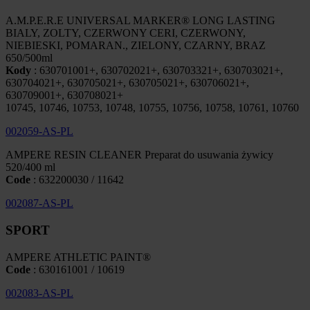
A.M.P.E.R.E UNIVERSAL MARKER® LONG LASTING
BIALY, ZOLTY, CZERWONY CERI, CZERWONY,
NIEBIESKI, POMARAN., ZIELONY, CZARNY, BRAZ
650/500ml
Kody
: 630701001+, 630702021+, 630703321+, 630703021+,
630704021+, 630705021+, 630705021+, 630706021+,
630709001+, 630708021+
10745, 10746, 10753, 10748, 10755, 10756, 10758, 10761, 10760
002059-AS-PL
AMPERE RESIN CLEANER Preparat do usuwania żywicy
520/400 ml
Code
: 632200030 / 11642
002087-AS-PL
SPORT
AMPERE ATHLETIC PAINT®
Code
: 630161001 / 10619
002083-AS-PL