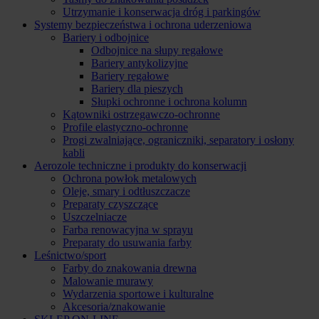
Utrzymanie i konserwacja dróg i parkingów
Systemy bezpieczeństwa i ochrona uderzeniowa
Bariery i odbojnice
Odbojnice na słupy regałowe
Bariery antykolizyjne
Bariery regałowe
Bariery dla pieszych
Słupki ochronne i ochrona kolumn
Kątowniki ostrzegawczo-ochronne
Profile elastyczno-ochronne
Progi zwalniające, ograniczniki, separatory i osłony
kabli
Aerozole techniczne i produkty do konserwacji
Ochrona powłok metalowych
Oleje, smary i odtłuszczacze
Preparaty czyszczące
Uszczelniacze
Farba renowacyjna w sprayu
Preparaty do usuwania farby
Leśnictwo/sport
Farby do znakowania drewna
Malowanie murawy
Wydarzenia sportowe i kulturalne
Akcesoria/znakowanie