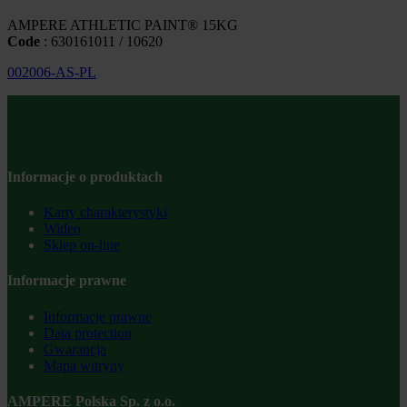
AMPERE ATHLETIC PAINT® 15KG
Code
: 630161011 / 10620
002006-AS-PL
Informacje o produktach
Karty charakterystyki
Wideo
Sklep on-line
Informacje prawne
Informacje prawne
Data protection
Gwarancja
Mapa witryny
AMPERE Polska Sp. z o.o.