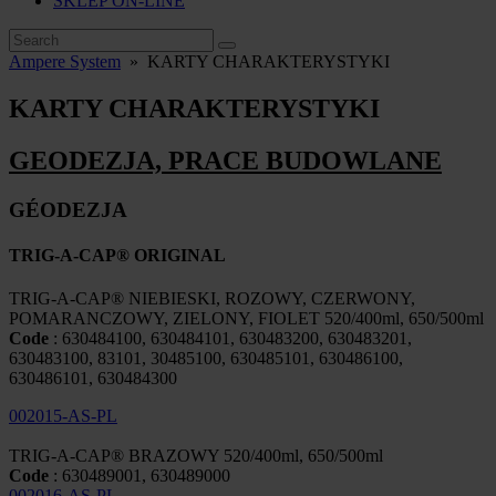
SKLEP ON-LINE
Ampere System
»
KARTY CHARAKTERYSTYKI
KARTY CHARAKTERYSTYKI
GEODEZJA, PRACE BUDOWLANE
GÉODEZJA
TRIG-A-CAP® ORIGINAL
TRIG-A-CAP® NIEBIESKI, ROZOWY, CZERWONY,
POMARANCZOWY, ZIELONY, FIOLET 520/400ml, 650/500ml
Code
: 630484100, 630484101, 630483200, 630483201,
630483100, 83101, 30485100, 630485101, 630486100,
630486101, 630484300
002015-AS-PL
TRIG-A-CAP® BRAZOWY 520/400ml, 650/500ml
Code
: 630489001, 630489000
002016-AS-PL