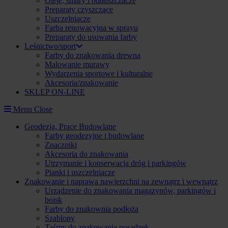
Oleje, smary i odtłuszczacze
Preparaty czyszczące
Uszczelniacze
Farba renowacyjna w sprayu
Preparaty do usuwania farby
Leśnictwo/sport
Farby do znakowania drewna
Malowanie murawy
Wydarzenia sportowe i kulturalne
Akcesoria/znakowanie
SKLEP ON-LINE
Menu
Close
Geodezja, Prace Budowlane
Farby geodezyjne i budowlane
Znaczniki
Akcesoria do znakowania
Utrzymanie i konserwacja dróg i parkingów
Pianki i uszczelniacze
Znakowanie i naprawa nawierzchni na zewnątrz i wewnątrz
Urządzenie do znakowania magazynów, parkingów i
boisk
Farby do znakownia podłoża
Szablony
Taśmy do znakowania posadzek