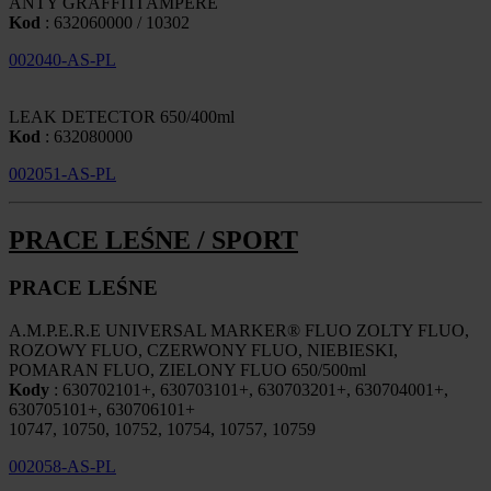
ANTY GRAFFITI AMPERE
Kod
: 632060000 / 10302
002040-AS-PL
LEAK DETECTOR 650/400ml
Kod
: 632080000
002051-AS-PL
PRACE LEŚNE / SPORT
PRACE LEŚNE
A.M.P.E.R.E UNIVERSAL MARKER® FLUO ZOLTY FLUO,
ROZOWY FLUO, CZERWONY FLUO, NIEBIESKI,
POMARAN FLUO, ZIELONY FLUO 650/500ml
Kody
: 630702101+, 630703101+, 630703201+, 630704001+,
630705101+, 630706101+
10747, 10750, 10752, 10754, 10757, 10759
002058-AS-PL