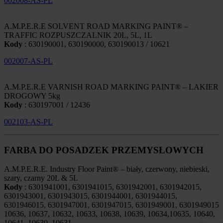
002008-AS-PL
A.M.P.E.R.E SOLVENT ROAD MARKING PAINT® –
TRAFFIC ROZPUSZCZALNIK 20L, 5L, 1L
Kody
: 630190001, 630190000, 630190013 / 10621
002007-AS-PL
A.M.P.E.R.E VARNISH ROAD MARKING PAINT® – LAKIER
DROGOWY 5kg
Kody
: 630197001 / 12436
002103-AS-PL
FARBA DO POSADZEK PRZEMYSŁOWYCH
A.M.P.E.R.E. Industry Floor Paint® – biały, czerwony, niebieski,
szary, czarny 20L & 5L
Kody
: 6301941001, 6301941015, 6301942001, 6301942015,
6301943001, 6301943015, 6301944001, 6301944015,
6301946015, 6301947001, 6301947015, 6301949001, 6301949015
10636, 10637, 10632, 10633, 10638, 10639, 10634,10635, 10640,
10641, 10630, 10631