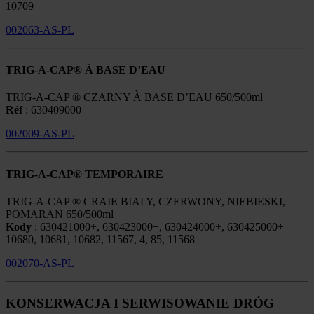
10709
002063-AS-PL
TRIG-A-CAP® À BASE D’EAU
TRIG-A-CAP ® CZARNY À BASE D’EAU 650/500ml
Réf
: 630409000
002009-AS-PL
TRIG-A-CAP® TEMPORAIRE
TRIG-A-CAP ® CRAIE BIALY, CZERWONY, NIEBIESKI,
POMARAN 650/500ml
Kody
: 630421000+, 630423000+, 630424000+, 630425000+
10680, 10681, 10682, 11567, 4, 85, 11568
002070-AS-PL
KONSERWACJA I SERWISOWANIE DRÓG