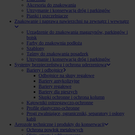
Akcesoria do znakowania
Utrzymanie i konserwacja dróg i parkingów
Pianki i uszczelniacze
Znakowanie i naprawa nawierzchni na zewnątrz i wewnątrz
Urządzenie do znakowania magazynów, parkingów i
boisk
Farby do znakownia podłoża
Szablony
Taśmy do znakowania posadzek
Utrzymanie i konserwacja dróg i parkingów
Systemy bezpieczeństwa i ochrona uderzeniowa
Bariery i odbojnice
Odbojnice na słupy regałowe
Bariery antykolizyjne
Bariery regałowe
Bariery dla pieszych
Słupki ochronne i ochrona kolumn
Kątowniki ostrzegawczo-ochronne
Profile elastyczno-ochronne
Progi zwalniające, ograniczniki, separatory i osłony
kabli
Aerozole techniczne i produkty do konserwacji
Ochrona powłok metalowych