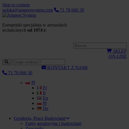
Skip to content
polska@amperesystem.com
71 78 660 30
Europejski specjalista w aerozolach
technicznych
od 1974 r
.
SKLEP
ON-LINE
KONTAKT Z NAMI
71 78 660 30
Pl
Fr
It
En
Pl
De
Geodezja, Prace Budowlane
Farby geodezyjne i budowlane
Znaczniki