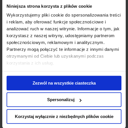
Utrzymanie i konserwacja dróg i parkingów
Niniejsza strona korzysta z plików cookie
Systemy bezpieczeństwa i ochrona uderzeniowa
Bariery i odbojnice
Wykorzystujemy pliki cookie do spersonalizowania treści
Odbojnice na słupy regałowe
i reklam, aby oferować funkcje społecznościowe i
Bariery antykolizyjne
analizować ruch w naszej witrynie. Informacje o tym, jak
Bariery regałowe
Bariery dla pieszych
korzystasz z naszej witryny, udostępniamy partnerom
Słupki ochronne i ochrona kolumn
społecznościowym, reklamowym i analitycznym.
Kątowniki ostrzegawczo-ochronne
Partnerzy mogą połączyć te informacje z innymi danymi
Profile elastyczno-ochronne
Progi zwalniające, ograniczniki, separatory i osłony
otrzymanymi od Ciebie lub uzyskanymi podczas
kabli
korzystania z ich usług.
Aerozole techniczne i produkty do konserwacji
Ochrona powłok metalowych
Oleje, smary i odtłuszczacze
Preparaty czyszczące
Zezwól na wszystkie ciasteczka
Uszczelniacze
Farba renowacyjna w sprayu
Preparaty do usuwania farby
Spersonalizuj
Leśnictwo/sport
Farby do znakowania drewna
Malowanie murawy
Korzystaj wyłącznie z niezbędnych plików cookie
Wydarzenia sportowe i kulturalne
Akcesoria/znakowanie