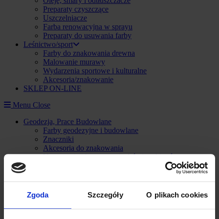
Oleje, smary i odtłuszczacze
Preparaty czyszczące
Uszczelniacze
Farba renowacyjna w sprayu
Preparaty do usuwania farby
Leśnictwo/sport
Farby do znakowania drewna
Malowanie murawy
Wydarzenia sportowe i kulturalne
Akcesoria/znakowanie
SKLEP ON-LINE
Menu
Close
Geodezja, Prace Budowlane
Farby geodezyjne i budowlane
Znaczniki
Akcesoria do znakowania
Utrzymanie i konserwacja dróg i parkingów
Pianki i uszczelniacze
Znakowanie i naprawa nawierzchni na zewnątrz i wewnątrz
Urządzenie do znakowania magazynów, parkingów i
boisk
Zgoda
Szczegóły
O plikach cookies
Farby do znakownia podłoża
Szablony
Taśmy do znakowania posadzek