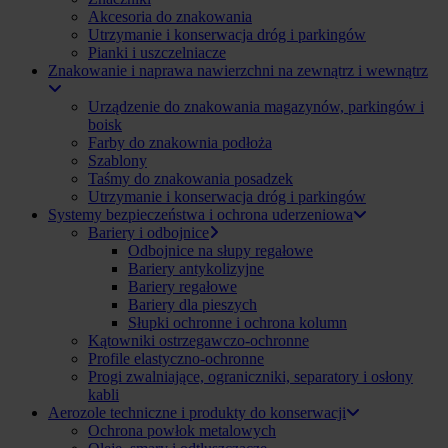
Akcesoria do znakowania
Utrzymanie i konserwacja dróg i parkingów
Pianki i uszczelniacze
Znakowanie i naprawa nawierzchni na zewnątrz i wewnątrz
Urządzenie do znakowania magazynów, parkingów i
boisk
Farby do znakownia podłoża
Szablony
Taśmy do znakowania posadzek
Utrzymanie i konserwacja dróg i parkingów
Systemy bezpieczeństwa i ochrona uderzeniowa
Bariery i odbojnice
Odbojnice na słupy regałowe
Bariery antykolizyjne
Bariery regałowe
Bariery dla pieszych
Słupki ochronne i ochrona kolumn
Kątowniki ostrzegawczo-ochronne
Profile elastyczno-ochronne
Progi zwalniające, ograniczniki, separatory i osłony
kabli
Aerozole techniczne i produkty do konserwacji
Ochrona powłok metalowych