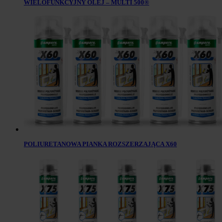
WIELOFUNKCYJNY OLEJ – MULTI 500®
POLIURETANOWA PIANKA ROZSZERZAJĄCA X60