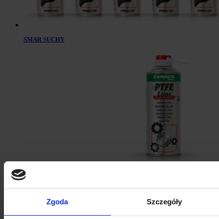
SMAR SUCHY
Suchy Smar na bazie PTFE – PTFE LUBE
Zgoda
Szczegóły