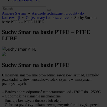
SKLEP ON-LINE
Ampere System
»
Aerozole techniczne i produkty do
konserwacji
»
Oleje, smary i odtłuszczacze
»
Suchy Smar na
bazie PTFE – PTFE LUBE
Suchy Smar na bazie PTFE – PTFE
LUBE
Suchy Smar na bazie PTFE
Umożliwia smarowanie prowadnic, zawiasów, szuflad, zamków,
przekładni, wałów, łańcuchów, rolek, szyn… w maszynach
przemysłowych.
– Bardzo dobra odporność temperaturowa: od -120°C do +250°C.
– Odporność na ciśnienie mechaniczne.
– Smaruje bez użycia tłuszczu lub oleju.
– Ochrona przed czynnikami zewnętrznymi: chroni części przed