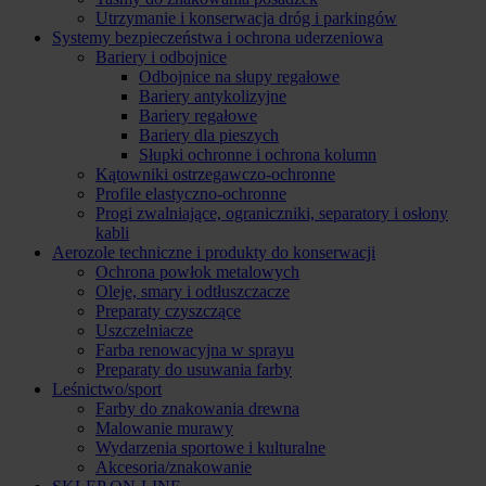
Utrzymanie i konserwacja dróg i parkingów
Systemy bezpieczeństwa i ochrona uderzeniowa
Bariery i odbojnice
Odbojnice na słupy regałowe
Bariery antykolizyjne
Bariery regałowe
Bariery dla pieszych
Słupki ochronne i ochrona kolumn
Kątowniki ostrzegawczo-ochronne
Profile elastyczno-ochronne
Progi zwalniające, ograniczniki, separatory i osłony
kabli
Aerozole techniczne i produkty do konserwacji
Ochrona powłok metalowych
Oleje, smary i odtłuszczacze
Preparaty czyszczące
Uszczelniacze
Farba renowacyjna w sprayu
Preparaty do usuwania farby
Leśnictwo/sport
Farby do znakowania drewna
Malowanie murawy
Wydarzenia sportowe i kulturalne
Akcesoria/znakowanie