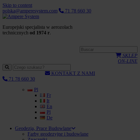
Skip to content
polska@amperesystem.com
71 78 660 30
Europejski specjalista w aerozolach
technicznych
od 1974 r
.
SKLEP
ON-LINE
KONTAKT Z NAMI
71 78 660 30
Pl
Fr
It
En
Pl
De
Geodezja, Prace Budowlane
Farby geodezyjne i budowlane
Znaczniki