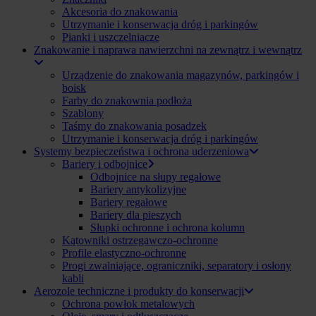
Akcesoria do znakowania
Utrzymanie i konserwacja dróg i parkingów
Pianki i uszczelniacze
Znakowanie i naprawa nawierzchni na zewnątrz i wewnątrz
Urządzenie do znakowania magazynów, parkingów i
boisk
Farby do znakownia podłoża
Szablony
Taśmy do znakowania posadzek
Utrzymanie i konserwacja dróg i parkingów
Systemy bezpieczeństwa i ochrona uderzeniowa
Bariery i odbojnice
Odbojnice na słupy regałowe
Bariery antykolizyjne
Bariery regałowe
Bariery dla pieszych
Słupki ochronne i ochrona kolumn
Kątowniki ostrzegawczo-ochronne
Profile elastyczno-ochronne
Progi zwalniające, ograniczniki, separatory i osłony
kabli
Aerozole techniczne i produkty do konserwacji
Ochrona powłok metalowych