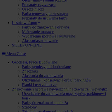
Oleje, smary i odtłuszczacze
Preparaty czyszczące
Uszczelniacze
Farba renowacyjna w sprayu
Preparaty do usuwania farby
Leśnictwo/sport
Farby do znakowania drewna
Malowanie murawy
Wydarzenia sportowe i kulturalne
Akcesoria/znakowanie
SKLEP ON-LINE
Menu
Close
Geodezja, Prace Budowlane
Farby geodezyjne i budowlane
Znaczniki
Akcesoria do znakowania
Utrzymanie i konserwacja dróg i parkingów
Pianki i uszczelniacze
Znakowanie i naprawa nawierzchni na zewnątrz i wewnątrz
Urządzenie do znakowania magazynów, parkingów i
boisk
Farby do znakownia podłoża
Szablony
Taśmy do znakowania posadzek