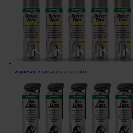
WYKRYWACZ NIESZCZELNOŚCI GAZU