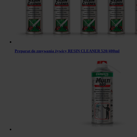
Preparat do zmywania żywicy RESIN CLEANER 520/400ml