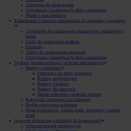
Akcesoria do znakowania
Utrzymanie i konserwacja dróg i parkingów
Pianki i uszczelniacze
Znakowanie i naprawa nawierzchni na zewnątrz i wewnątrz
Urządzenie do znakowania magazynów, parkingów i
boisk
Farby do znakownia podłoża
Szablony
Taśmy do znakowania posadzek
Utrzymanie i konserwacja dróg i parkingów
Systemy bezpieczeństwa i ochrona uderzeniowa
Bariery i odbojnice
Odbojnice na słupy regałowe
Bariery antykolizyjne
Bariery regałowe
Bariery dla pieszych
Słupki ochronne i ochrona kolumn
Kątowniki ostrzegawczo-ochronne
Profile elastyczno-ochronne
Progi zwalniające, ograniczniki, separatory i osłony
kabli
Aerozole techniczne i produkty do konserwacji
Ochrona powłok metalowych