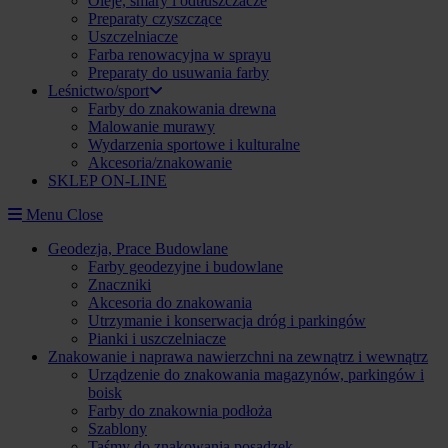
Oleje, smary i odtłuszczacze
Preparaty czyszczące
Uszczelniacze
Farba renowacyjna w sprayu
Preparaty do usuwania farby
Leśnictwo/sport
Farby do znakowania drewna
Malowanie murawy
Wydarzenia sportowe i kulturalne
Akcesoria/znakowanie
SKLEP ON-LINE
Menu
Close
Geodezja, Prace Budowlane
Farby geodezyjne i budowlane
Znaczniki
Akcesoria do znakowania
Utrzymanie i konserwacja dróg i parkingów
Pianki i uszczelniacze
Znakowanie i naprawa nawierzchni na zewnątrz i wewnątrz
Urządzenie do znakowania magazynów, parkingów i
boisk
Farby do znakownia podłoża
Szablony
Taśmy do znakowania posadzek