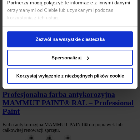
SKLEP ON-LINE
Partnerzy mogą połączyć te informacje z innymi danymi
otrzymanymi od Ciebie lub uzyskanymi podczas
Ampere System
»
Aerozole techniczne i produkty do
korzystania z ich usług.
konserwacji
»
Farba renowacyjna w sprayu
Farba renowacyjna w sprayu
Zezwól na wszystkie ciasteczka
Spersonalizuj
Korzystaj wyłącznie z niezbędnych plików cookie
Profesjonalna farba antykorozyjna
MAMMUT PAINT® RAL – Professional
Paint
Farba antykorozyjna MAMMUT PAINT® do poprawek lub
całkowitej renowacji sprzętu.