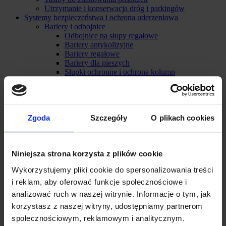
Utrzymanie i konserwacja dróg i parkingów
Systemy bezpieczeństwa i ochrona uderzeniowa
Bariery i odbojnice
Odbojnice na słupy regałowe
Bariery antykolizyjne
Bariery regałowe
Bariery dla pieszych
Słupki ochronne i ochrona kolumn
Kątowniki ostrzegawczo-ochronne
Profile elastyczno-ochronne
Progi zwalniające, ograniczniki, separatory i osłony
kabli
Aerozole techniczne i produkty do konserwacji
Zgoda
Szczegóły
O plikach cookies
Ochrona powłok metalowych
Oleje, smary i odtłuszczacze
Preparaty czyszczące
Uszczelniacze
Niniejsza strona korzysta z plików cookie
Farba renowacyjna w sprayu
Wykorzystujemy pliki cookie do spersonalizowania treści
Preparaty do usuwania farby
Leśnictwo/sport
i reklam, aby oferować funkcje społecznościowe i
Farby do znakowania drewna
analizować ruch w naszej witrynie. Informacje o tym, jak
Malowanie murawy
korzystasz z naszej witryny, udostępniamy partnerom
Wydarzenia sportowe i kulturalne
Akcesoria/znakowanie
społecznościowym, reklamowym i analitycznym.