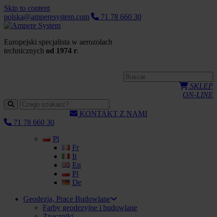
Skip to content
polska@amperesystem.com
71 78 660 30
Europejski specjalista w aerozolach
technicznych
od 1974 r
.
SKLEP
ON-LINE
KONTAKT Z NAMI
71 78 660 30
Pl
Fr
It
En
Pl
De
Geodezja, Prace Budowlane
Farby geodezyjne i budowlane
Znaczniki