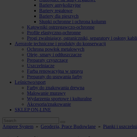
Bariery antykolizyjne
Bariery regałowe
Bariery dla pieszych
Słupki ochronne i ochrona kolumn
Kątowniki ostrzegawczo-ochronne
Profile elastyczno-ochronne
Progi zwalniające, ograniczniki, separatory i osłony kabli
Aerozole techniczne i produkty do konserwacji
Ochrona powłok metalowych
Oleje, smary i odtłuszczacze
Preparaty czyszczące
Uszczelniacze
Farba renowacyjna w sprayu
Preparaty do usuwania farby
Leśnictwo/sport
Farby do znakowania drewna
Malowanie murawy
Wydarzenia sportowe i kulturalne
Akcesoria/znakowanie
SKLEP ON-LINE
Ampere System
»
Geodezja, Prace Budowlane
»
Pianki i uszczeln