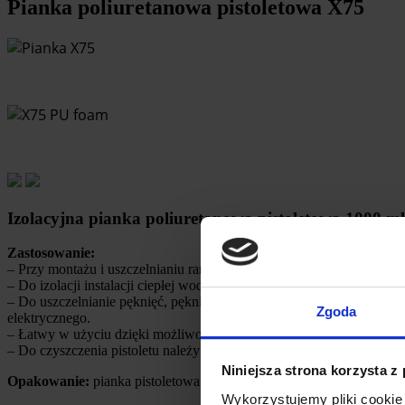
Pianka poliuretanowa pistoletowa X75
Izolacyjna pianka poliuretanowa pistoletowa 1000 ml
Zastosowanie:
– Przy montażu i uszczelnianiu ram okiennych, drzwi zewnętrznych
– Do izolacji instalacji ciepłej wody, kotłów ciepłej wody, urządzeń
– Do uszczelnianie pęknięć, pęknięć i ubytków, których nie można
Zgoda
elektrycznego.
– Łatwy w użyciu dzięki możliwości użycia pistoletu.
– Do czyszczenia pistoletu należy użyć środka czyszczącego X75
Niniejsza strona korzysta z
Opakowanie:
pianka pistoletowa: 1000 ml/750 ml netto, pianka ręcz
Wykorzystujemy pliki cookie 