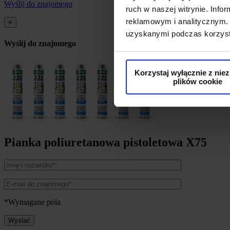
Wyślij do znajomego
ruch w naszej witrynie. Inf
reklamowym i analitycznym. 
×
uzyskanymi podczas korzysta
Wyślij do znajomego
Korzystaj wyłącznie z nie
plików cookie
Pianka poliuretanowa pistoletowa X75
*Wymagane pola