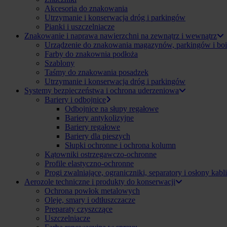
Akcesoria do znakowania
Utrzymanie i konserwacja dróg i parkingów
Pianki i uszczelniacze
Znakowanie i naprawa nawierzchni na zewnątrz i wewnątrz
Urządzenie do znakowania magazynów, parkingów i boi
Farby do znakownia podłoża
Szablony
Taśmy do znakowania posadzek
Utrzymanie i konserwacja dróg i parkingów
Systemy bezpieczeństwa i ochrona uderzeniowa
Bariery i odbojnice
Odbojnice na słupy regałowe
Bariery antykolizyjne
Bariery regałowe
Bariery dla pieszych
Słupki ochronne i ochrona kolumn
Kątowniki ostrzegawczo-ochronne
Profile elastyczno-ochronne
Progi zwalniające, ograniczniki, separatory i osłony kabli
Aerozole techniczne i produkty do konserwacji
Ochrona powłok metalowych
Oleje, smary i odtłuszczacze
Preparaty czyszczące
Uszczelniacze