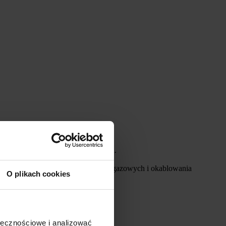
 innych elementów konstrukcyjnych.
 wodno-kanalizacyjnych, grzewczych/gazowych i okablowania
O plikach cookies
ołecznościowe i analizować