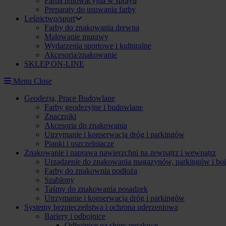
Farba renowacyjna w sprayu
Preparaty do usuwania farby
Leśnictwo/sport
Farby do znakowania drewna
Malowanie murawy
Wydarzenia sportowe i kulturalne
Akcesoria/znakowanie
SKLEP ON-LINE
Menu
Close
Geodezja, Prace Budowlane
Farby geodezyjne i budowlane
Znaczniki
Akcesoria do znakowania
Utrzymanie i konserwacja dróg i parkingów
Pianki i uszczelniacze
Znakowanie i naprawa nawierzchni na zewnątrz i wewnątrz
Urządzenie do znakowania magazynów, parkingów i boi
Farby do znakownia podłoża
Szablony
Taśmy do znakowania posadzek
Utrzymanie i konserwacja dróg i parkingów
Systemy bezpieczeństwa i ochrona uderzeniowa
Bariery i odbojnice
Odbojnice na słupy regałowe