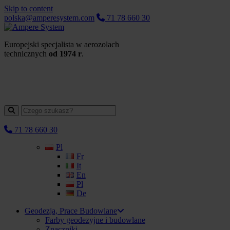
Skip to content
polska@amperesystem.com
71 78 660 30
Europejski specjalista w aerozolach
technicznych
od 1974 r
.
71 78 660 30
Pl
Fr
It
En
Pl
De
Geodezja, Prace Budowlane
Farby geodezyjne i budowlane
Znaczniki