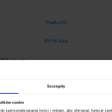
Pianka X75
X75 PU foam
/750 ml netto
 drewnianych, PVC, metalowych, ościeżnic metalowych, drewnianych i
 chłodniczych, wanien, brodzików.
 wypełnić innymi materiałami uszczelniającymi, zatykanie przewodów
Szczegóły
 PU CLEANER.
 plików cookie
na 650 ml/500 ml netto.
do spersonalizowania treści i reklam, aby oferować funkcje sp