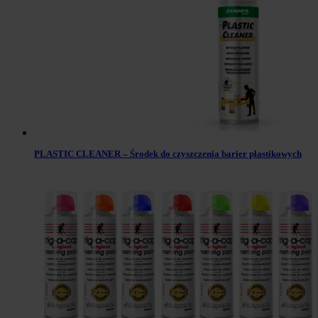
PLASTIC CLEANER – Środek do czyszczenia barier plastikowych