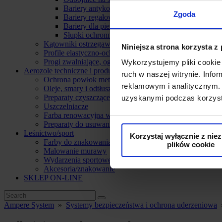
Bariery antykolizyjne
Zgoda
Bariery regałowe
Bariery dla pieszych
Słupki ochronne i ochrona kolumn
Kątowniki ostrzegawczo-ochronne
Niniejsza strona korzysta z
Profile elastyczno-ochronne
Progi zwalniające, ograniczniki, separatory i osłony kabli
Wykorzystujemy pliki cookie 
Aerozole techniczne i produkty do konserwacji
ruch w naszej witrynie. Inf
Ochrona powłok metalowych
reklamowym i analitycznym. 
Oleje, smary i odtłuszczacze
Preparaty czyszczące
uzyskanymi podczas korzysta
Uszczelniacze
Farba renowacyjna w sprayu
Preparaty do usuwania farby
Leśnictwo/sport
Korzystaj wyłącznie z nie
Farby do znakowania drewna
plików cookie
Malowanie murawy
Wydarzenia sportowe i kulturalne
Akcesoria/znakowanie
SKLEP ON-LINE
Ampere System
»
Systemy bezpieczeństwa i ochrona uderzeniowa