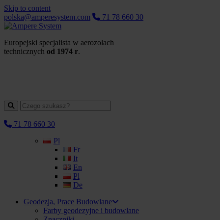
Skip to content
polska@amperesystem.com
71 78 660 30
Europejski specjalista w aerozolach
technicznych
od 1974 r
.
71 78 660 30
Pl
Fr
It
En
Pl
De
Geodezja, Prace Budowlane
Farby geodezyjne i budowlane
Znaczniki