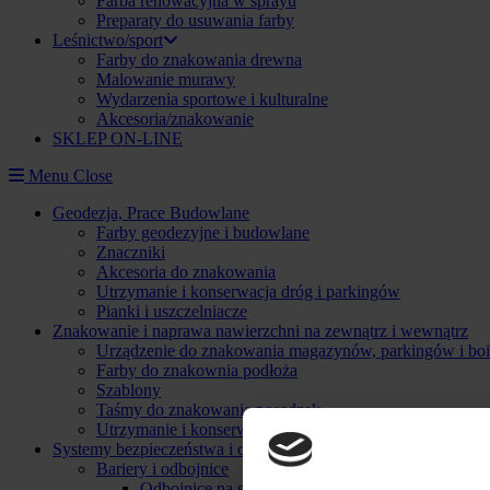
Farba renowacyjna w sprayu
Preparaty do usuwania farby
Leśnictwo/sport
Farby do znakowania drewna
Malowanie murawy
Wydarzenia sportowe i kulturalne
Akcesoria/znakowanie
SKLEP ON-LINE
Menu
Close
Geodezja, Prace Budowlane
Farby geodezyjne i budowlane
Znaczniki
Akcesoria do znakowania
Utrzymanie i konserwacja dróg i parkingów
Pianki i uszczelniacze
Znakowanie i naprawa nawierzchni na zewnątrz i wewnątrz
Urządzenie do znakowania magazynów, parkingów i boi
Farby do znakownia podłoża
Szablony
Taśmy do znakowania posadzek
Utrzymanie i konserwacja dróg i parkingów
Systemy bezpieczeństwa i ochrona uderzeniowa
Bariery i odbojnice
Odbojnice na słupy regałowe