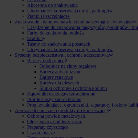
Akcesoria do znakowania
Utrzymanie i konserwacja dróg i parkingów
Pianki i uszczelniacze
Znakowanie i naprawa nawierzchni na zewnątrz i wewnątrz
Urządzenie do znakowania magazynów, parkingów i boi
Farby do znakownia podłoża
Szablony
Taśmy do znakowania posadzek
Utrzymanie i konserwacja dróg i parkingów
Systemy bezpieczeństwa i ochrona uderzeniowa
Bariery i odbojnice
Odbojnice na słupy regałowe
Bariery antykolizyjne
Bariery regałowe
Bariery dla pieszych
Słupki ochronne i ochrona kolumn
Kątowniki ostrzegawczo-ochronne
Profile elastyczno-ochronne
Progi zwalniające, ograniczniki, separatory i osłony kabli
Aerozole techniczne i produkty do konserwacji
Ochrona powłok metalowych
Oleje, smary i odtłuszczacze
Preparaty czyszczące
Uszczelniacze