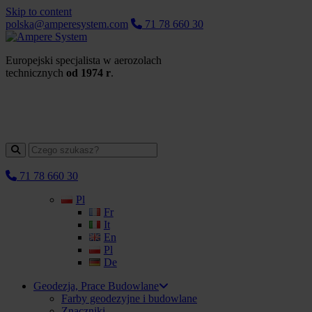
Skip to content
polska@amperesystem.com
71 78 660 30
Europejski specjalista w aerozolach
technicznych
od 1974 r
.
71 78 660 30
Pl
Fr
It
En
Pl
De
Geodezja, Prace Budowlane
Farby geodezyjne i budowlane
Znaczniki