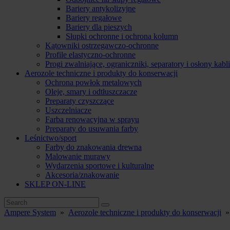
Bariery antykolizyjne
Bariery regałowe
Bariery dla pieszych
Słupki ochronne i ochrona kolumn
Kątowniki ostrzegawczo-ochronne
Profile elastyczno-ochronne
Progi zwalniające, ograniczniki, separatory i osłony kabli
Aerozole techniczne i produkty do konserwacji
Ochrona powłok metalowych
Oleje, smary i odtłuszczacze
Preparaty czyszczące
Uszczelniacze
Farba renowacyjna w sprayu
Preparaty do usuwania farby
Leśnictwo/sport
Farby do znakowania drewna
Malowanie murawy
Wydarzenia sportowe i kulturalne
Akcesoria/znakowanie
SKLEP ON-LINE
Ampere System
»
Aerozole techniczne i produkty do konserwacji