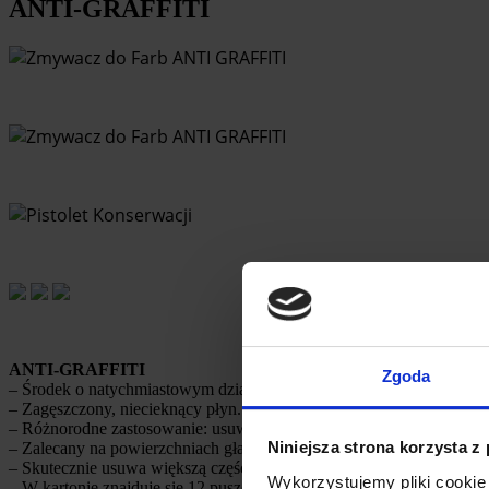
ANTI-GRAFFITI
ANTI-GRAFFITI
Zgoda
– Środek o natychmiastowym działaniu, umożliwiający usuwanie graff
– Zagęszczony, niecieknący płyn.
– Różnorodne zastosowanie: usuwa graffiti oraz różne rodzaje atram
Niniejsza strona korzysta z
– Zalecany na powierzchniach gładkich. Umożliwia skuteczne czysz
– Skutecznie usuwa większą część farby lub lakieru.
Wykorzystujemy pliki cookie 
– W kartonie znajduje się 12 puszek w aerozolu – 500ml netto / 650 m