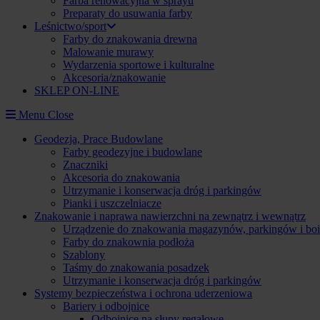
Farba renowacyjna w sprayu
Preparaty do usuwania farby
Leśnictwo/sport
Farby do znakowania drewna
Malowanie murawy
Wydarzenia sportowe i kulturalne
Akcesoria/znakowanie
SKLEP ON-LINE
Menu
Close
Geodezja, Prace Budowlane
Farby geodezyjne i budowlane
Znaczniki
Akcesoria do znakowania
Utrzymanie i konserwacja dróg i parkingów
Pianki i uszczelniacze
Znakowanie i naprawa nawierzchni na zewnątrz i wewnątrz
Urządzenie do znakowania magazynów, parkingów i boi
Farby do znakownia podłoża
Szablony
Taśmy do znakowania posadzek
Utrzymanie i konserwacja dróg i parkingów
Systemy bezpieczeństwa i ochrona uderzeniowa
Bariery i odbojnice
Odbojnice na słupy regałowe