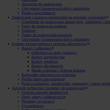
Akcesoria do znakowania
Utrzymanie i konserwacja dróg i parkingów
Pianki i uszczelniacze
Znakowanie i naprawa nawierzchni na zewnątrz i wewnątrz
Urządzenie do znakowania magazynów, parkingów i boi
Farby do znakownia podłoża
Szablony
Taśmy do znakowania posadzek
Utrzymanie i konserwacja dróg i parkingów
Systemy bezpieczeństwa i ochrona uderzeniowa
Bariery i odbojnice
Odbojnice na słupy regałowe
Bariery antykolizyjne
Bariery regałowe
Bariery dla pieszych
Słupki ochronne i ochrona kolumn
Kątowniki ostrzegawczo-ochronne
Profile elastyczno-ochronne
Progi zwalniające, ograniczniki, separatory i osłony kabli
Aerozole techniczne i produkty do konserwacji
Ochrona powłok metalowych
Oleje, smary i odtłuszczacze
Preparaty czyszczące
Uszczelniacze