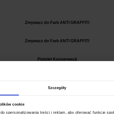
Zmywacz do Farb ANTI GRAFFITI
Zmywacz do Farb ANTI GRAFFITI
Pistolet Konserwacji
Szczegóły
iti, nadruków na niektórych rodzajach tworzyw sztucznych i plandek, 
entu na rozmaitych podłożach.
 plików cookie
czenie wagonów, karoserii samochodów ciężarowych, baraków na placa
do spersonalizowania treści i reklam, aby oferować funkcje sp
l brutto.