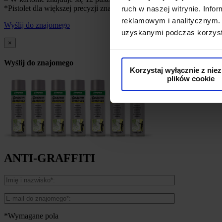
*Pistolet dla większej precyzji znakowania.*Farba przeznaczona do 
ruch w naszej witrynie. Inf
reklamowym i analitycznym. 
Wyślij do znajomego
uzyskanymi podczas korzysta
×
Wyślij do znajomego
Korzystaj wyłącznie z nie
plików cookie
ANTI-GRAFFITI
*Wymagane pola