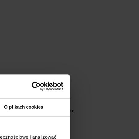
O plikach cookies
posiada również działanie czyszczące.
ch budowy, ścian, itd.
ołecznościowe i analizować