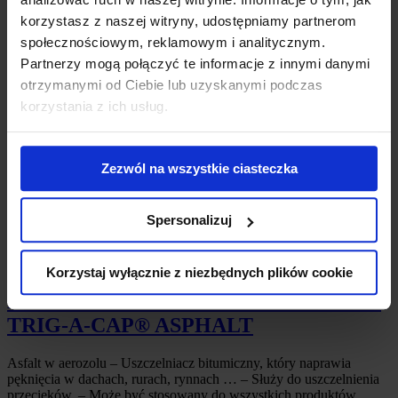
SKLEP ON-LINE
korzystasz z naszej witryny, udostępniamy partnerom
społecznościowym, reklamowym i analitycznym.
Ampere System
»
Znakowanie i naprawa nawierzchni na zewnątrz
Partnerzy mogą połączyć te informacje z innymi danymi
i wewnątrz
»
Utrzymanie i konserwacja dróg i parkingów
otrzymanymi od Ciebie lub uzyskanymi podczas
Utrzymanie i konserwacja dróg i
korzystania z ich usług.
parkingów
Zezwól na wszystkie ciasteczka
Spersonalizuj
Korzystaj wyłącznie z niezbędnych plików cookie
MASA BITUMICZNA W AEROZOLU –
TRIG-A-CAP® ASPHALT
Asfalt w aerozolu – Uszczelniacz bitumiczny, który naprawia
pęknięcia w dachach, rurach, rynnach … – Służy do uszczelnienia
przecieków. – Może być stosowany do wszystkich produktów