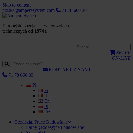
Skip to content
polska@amperesystem.com
71 78 660 30
Europejski specjalista w aerozolach
technicznych
od 1974 r
.
SKLEP
ON-LINE
KONTAKT Z NAMI
71 78 660 30
Pl
Fr
It
En
Pl
De
Geodezja, Prace Budowlane
Farby geodezyjne i budowlane
Znaczniki