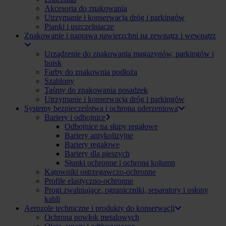
Akcesoria do znakowania
Utrzymanie i konserwacja dróg i parkingów
Pianki i uszczelniacze
Znakowanie i naprawa nawierzchni na zewnątrz i wewnątrz
Urządzenie do znakowania magazynów, parkingów i
boisk
Farby do znakownia podłoża
Szablony
Taśmy do znakowania posadzek
Utrzymanie i konserwacja dróg i parkingów
Systemy bezpieczeństwa i ochrona uderzeniowa
Bariery i odbojnice
Odbojnice na słupy regałowe
Bariery antykolizyjne
Bariery regałowe
Bariery dla pieszych
Słupki ochronne i ochrona kolumn
Kątowniki ostrzegawczo-ochronne
Profile elastyczno-ochronne
Progi zwalniające, ograniczniki, separatory i osłony
kabli
Aerozole techniczne i produkty do konserwacji
Ochrona powłok metalowych