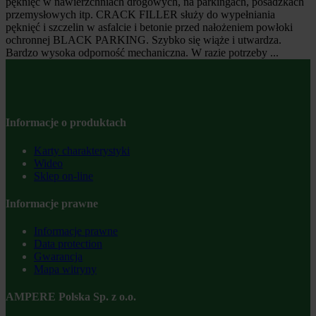
pęknięć w nawierzchniach drogowych, na parkingach, posadzkach
przemysłowych itp. CRACK FILLER służy do wypełniania
pęknięć i szczelin w asfalcie i betonie przed nałożeniem powłoki
ochronnej BLACK PARKING. Szybko się wiąże i utwardza.
Bardzo wysoka odporność mechaniczna. W razie potrzeby ...
Informacje o produktach
Karty charakterystyki
Wideo
Sklep on-line
Informacje prawne
Informacje prawne
Data protection
Gwarancja
Mapa witryny
AMPERE Polska Sp. z o.o.