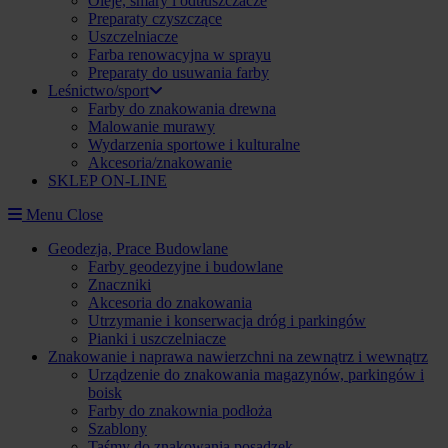
Oleje, smary i odtłuszczacze
Preparaty czyszczące
Uszczelniacze
Farba renowacyjna w sprayu
Preparaty do usuwania farby
Leśnictwo/sport
Farby do znakowania drewna
Malowanie murawy
Wydarzenia sportowe i kulturalne
Akcesoria/znakowanie
SKLEP ON-LINE
Menu
Close
Geodezja, Prace Budowlane
Farby geodezyjne i budowlane
Znaczniki
Akcesoria do znakowania
Utrzymanie i konserwacja dróg i parkingów
Pianki i uszczelniacze
Znakowanie i naprawa nawierzchni na zewnątrz i wewnątrz
Urządzenie do znakowania magazynów, parkingów i
boisk
Farby do znakownia podłoża
Szablony
Taśmy do znakowania posadzek