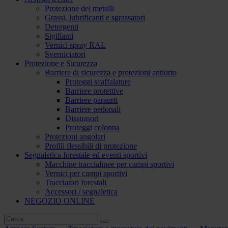
Protezione dei metalli
Grassi, lubrificanti e sgrassatori
Detergenti
Sigillanti
Vernici spray RAL
Sverniciatori
Protezione e Sicurezza
Barriere di sicurezza e protezioni antiurto
Proteggi scaffalature
Barriere protettive
Barriere paraurti
Barriere pedonali
Dissuasori
Proteggi colonna
Protezioni angolari
Profili flessibili di protezione
Segnaletica forestale ed eventi sportivi
Macchine traccialinee per campi sportivi
Vernici per campi sportivi
Tracciatori forestali
Accessori / segnaletica
NEGOZIO ONLINE