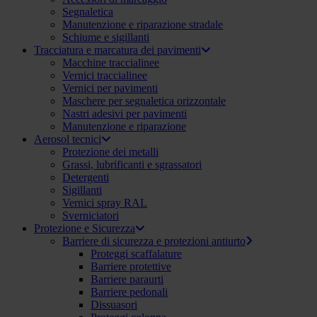
Segnaletica
Manutenzione e riparazione stradale
Schiume e sigillanti
Tracciatura e marcatura dei pavimenti
Macchine traccialinee
Vernici traccialinee
Vernici per pavimenti
Maschere per segnaletica orizzontale
Nastri adesivi per pavimenti
Manutenzione e riparazione
Aerosol tecnici
Protezione dei metalli
Grassi, lubrificanti e sgrassatori
Detergenti
Sigillanti
Vernici spray RAL
Sverniciatori
Protezione e Sicurezza
Barriere di sicurezza e protezioni antiurto
Proteggi scaffalature
Barriere protettive
Barriere paraurti
Barriere pedonali
Dissuasori