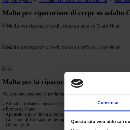
Ampere System
»
Tracciatura e marcatura dei pavimenti
»
Manutenz
Malta per riparazione di crepe su asfalto 
Malta per la riparazione di crepe su asfalt
Malta monocomponente per la riparazione di crepe su strade, parcheggi
Consenso
– Altissima resistenza meccanica
– Pronto per l’uso
– Applicabile puro fino a 20 mm di spessore
– Consumo di 1,6 kg al m² per ogni mm di spessore
Questo sito web utilizza i c
– Colore grigio