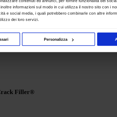
nalizzare contenuti ed annunci, per fornire funzionalità dei socia
per asfalto
AMPERE BLACK PARKING
®
.
inoltre informazioni sul modo in cui utilizza il nostro sito con i 
icità e social media, i quali potrebbero combinarle con altre inform
lizzo dei loro servizi.
ssari
Personalizza
A
Crack Filler®