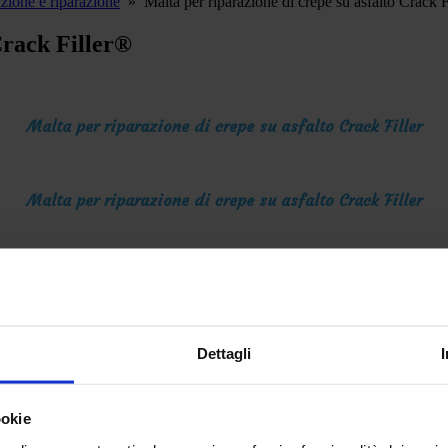
ione e riparazione
»
Malta per riparazione di crepe su asfalto Crack 
Crack Filler®
Malta per riparazione di crepe su asfalto Crack Filler
Malta per riparazione di crepe su asfalto Crack Filler
o
, pavimenti industriali.
Dettagli
ookie