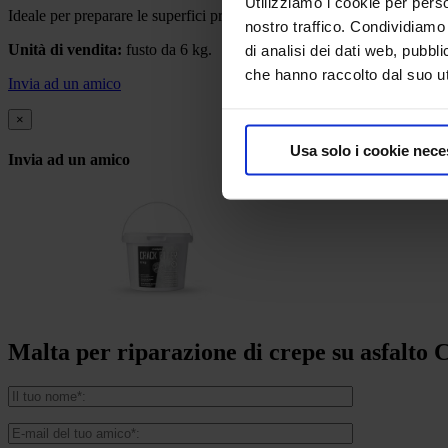
Utilizziamo i cookie per perso
Ideale per preparare le superfici prima dell’applicazione del sigillante 
nostro traffico. Condividiamo 
Unità di vendita:
fusto da 6 kg.
di analisi dei dati web, pubbl
che hanno raccolto dal suo uti
Invia ad un amico
×
Usa solo i cookie nece
Invia ad un amico
Malta per riparazione di crepe su asfalto 