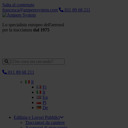
Salta al contenuto
francesca@amperesystem.com
011 89 68 211
Lo specialista europeo dell'aerosol
per la tracciatura
dal 1975
011 89 68 211
It
Fr
It
En
Pl
De
Edilizia e Lavori Pubblici
Tracciatori da cantiere
Accessori di marcaggio