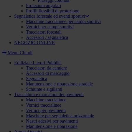
Proteggi colonna
Protezioni angolari
Profili flessibili di protezione
Segnaletica forestale ed eventi sportivi
Macchine traccialinee per campi sportivi
Vernici per campi sportivi
Tracciatori forestali
Accessori / segnaletica
NEGOZIO ONLINE
Menu
Chiudi
Edilizia e Lavori Pubblici
Tracciatori da cantiere
Accessori di marcaggio
Segnaletica
Manutenzione e riparazione stradale
Schiume e sigillanti
Tracciatura e marcatura dei pavimenti
Macchine traccialinee
Vernici traccialinee
Vernici per pavimenti
Maschere per segnaletica orizzontale
Nastri adesivi per pavimenti
Manutenzione e riparazione
Aerosol tecnici