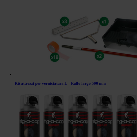
Kit attrezzi per verniciatura L – Rullo largo 500 mm