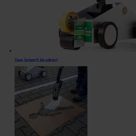
Tape Striper® kit adesivi