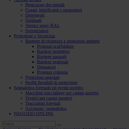
Protezione dei metalli
Grassi, lubrificanti e sgrassatori
Detergenti
Sigillanti
Vernici spray RAL
Sverniciatori
Protezione e Sicurezza
Barriere di sicurezza e protezioni antiurto
Proteggi scaffalature
Barriere protettive
Barriere paraurti
Barriere pedonali
Dissuasori
Proteggi colonna
Protezioni angolari
Profili flessibili di protezione
Segnaletica forestale ed eventi sportivi
Macchine traccialinee per campi sportivi
Vernici per campi sportivi
Tracciatori forestali
Accessori / segnaletica
NEGOZIO ONLINE