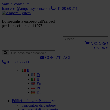
Salta al contenuto
francesca@amperesystem.com
011 89 68 211
Lo specialista europeo dell'aerosol
per la tracciatura
dal 1975
NEGOZIO
ONLINE
CONTATTACI
011 89 68 211
It
Fr
It
En
Pl
De
Edilizia e Lavori Pubblici
Tracciatori da cantiere
Accessori di marcaggio