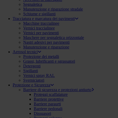
Segnaletica
Manutenzione e riparazione stradale
Schiume e sigillanti
Tracciatura e marcatura dei pavimenti
Macchine traccialinee
Vernici traccialinee
Vernici per pavimenti
Maschere per segnaletica orizzontale
Nastri adesivi per pavimenti
Manutenzione e riparazione
Aerosol tecnici
Protezione dei metalli
Grassi, lubrificanti e sgrassatori
Detergenti
Sigillanti
Vernici spray RAL
Sverniciatori
Protezione e Sicurezza
Barriere di sicurezza e protezioni antiurto
Proteggi scaffalature
Barriere protettive
Barriere paraurti
Barriere pedonali
Dissuasori