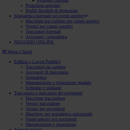
Proteggi colonna
Protezioni angolari
Profili flessibili di protezione
Segnaletica forestale ed eventi sportivi
Macchine traccialinee per campi sportivi
Vernici per campi sportivi
Tracciatori forestali
Accessori / segnaletica
NEGOZIO ONLINE
Menu
Chiudi
Edilizia e Lavori Pubblici
Tracciatori da cantiere
Accessori di marcaggio
Segnaletica
Manutenzione e riparazione stradale
Schiume e sigillanti
Tracciatura e marcatura dei pavimenti
Macchine traccialinee
Vernici traccialinee
Vernici per pavimenti
Maschere per segnaletica orizzontale
Nastri adesivi per pavimenti
Manutenzione e riparazione
Aerosol tecnici