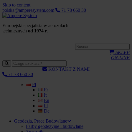
Skip to content
polska@amperesystem.com
71 78 660 30
Europejski specjalista w aerozolach
technicznych
od 1974 r
.
SKLEP
ON-LINE
KONTAKT Z NAMI
71 78 660 30
Pl
Fr
It
En
Pl
De
Geodezja, Prace Budowlane
Farby geodezyjne i budowlane
Znaczniki