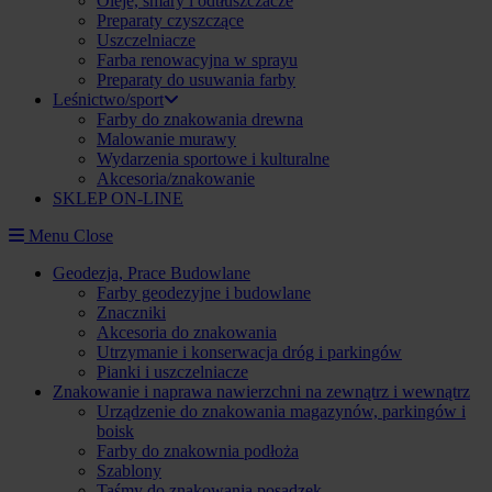
Oleje, smary i odtłuszczacze
Preparaty czyszczące
Uszczelniacze
Farba renowacyjna w sprayu
Preparaty do usuwania farby
Leśnictwo/sport
Farby do znakowania drewna
Malowanie murawy
Wydarzenia sportowe i kulturalne
Akcesoria/znakowanie
SKLEP ON-LINE
Menu
Close
Geodezja, Prace Budowlane
Farby geodezyjne i budowlane
Znaczniki
Akcesoria do znakowania
Utrzymanie i konserwacja dróg i parkingów
Pianki i uszczelniacze
Znakowanie i naprawa nawierzchni na zewnątrz i wewnątrz
Urządzenie do znakowania magazynów, parkingów i
boisk
Farby do znakownia podłoża
Szablony
Taśmy do znakowania posadzek