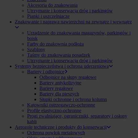
Akcesoria do znakowania
Utrzymanie i konserwacja dróg i parkingów
Pianki i uszczelniacze
Znakowanie i naprawa nawierzchni na zewnątrz i wewnątrz
Urządzenie do znakowania magazynów, parkingów i
boisk
Farby do znakownia podłoża
Szablony
Taśmy do znakowania posadzek
Utrzymanie i konserwacja dróg i parkingów
Systemy bezpieczeństwa i ochrona uderzeniowa
Bariery i odbojnice
Odbojnice na słupy regałowe
Bariery antykolizyjne
Bariery regałowe
Bariery dla pieszych
Słupki ochronne i ochrona kolumn
Kątowniki ostrzegawczo-ochronne
Profile elastyczno-ochronne
Progi zwalniające, ograniczniki, separatory i osłony
kabli
Aerozole techniczne i produkty do konserwacji
Ochrona powłok metalowych