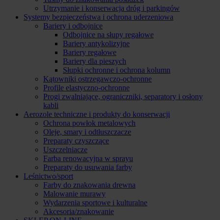
Utrzymanie i konserwacja dróg i parkingów
Systemy bezpieczeństwa i ochrona uderzeniowa
Bariery i odbojnice
Odbojnice na słupy regałowe
Bariery antykolizyjne
Bariery regałowe
Bariery dla pieszych
Słupki ochronne i ochrona kolumn
Kątowniki ostrzegawczo-ochronne
Profile elastyczno-ochronne
Progi zwalniające, ograniczniki, separatory i osłony
kabli
Aerozole techniczne i produkty do konserwacji
Ochrona powłok metalowych
Oleje, smary i odtłuszczacze
Preparaty czyszczące
Uszczelniacze
Farba renowacyjna w sprayu
Preparaty do usuwania farby
Leśnictwo/sport
Farby do znakowania drewna
Malowanie murawy
Wydarzenia sportowe i kulturalne
Akcesoria/znakowanie