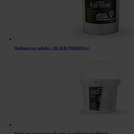
Sigillante per asfalto – BLACK PARKING ®
Malta per riparazione di crepe su asfalto Crack Filler®