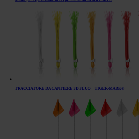
TRACCIATORE DA CANTIERE 3D FLUO – TIGER-MARK®