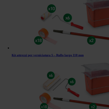
Kit attrezzi per verniciatura S – Rullo largo 110 mm