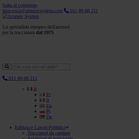
Salta al contenuto
francesca@amperesystem.com
011 89 68 211
Lo specialista europeo dell'aerosol
per la tracciatura
dal 1975
011 89 68 211
It
Fr
It
En
Pl
De
Edilizia e Lavori Pubblici
Tracciatori da cantiere
Accessori di marcaggio