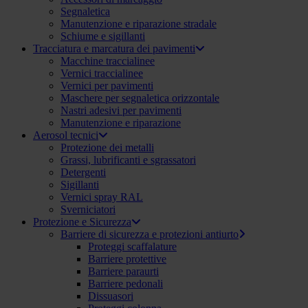
Segnaletica
Manutenzione e riparazione stradale
Schiume e sigillanti
Tracciatura e marcatura dei pavimenti
Macchine traccialinee
Vernici traccialinee
Vernici per pavimenti
Maschere per segnaletica orizzontale
Nastri adesivi per pavimenti
Manutenzione e riparazione
Aerosol tecnici
Protezione dei metalli
Grassi, lubrificanti e sgrassatori
Detergenti
Sigillanti
Vernici spray RAL
Sverniciatori
Protezione e Sicurezza
Barriere di sicurezza e protezioni antiurto
Proteggi scaffalature
Barriere protettive
Barriere paraurti
Barriere pedonali
Dissuasori