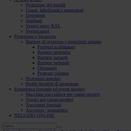
Protezione dei metalli
Grassi, lubrificanti e sgrassatori
Detergenti
Sigillanti
Vernici spray RAL
Sverniciatori
Protezione e Sicurezza
Barriere di sicurezza e protezioni antiurto
Proteggi scaffalature
Barriere protettive
Barriere paraurti
Barriere pedonali
Dissuasori
Proteggi colonna
Protezioni angolari
Profili flessibili di protezione
Segnaletica forestale ed eventi sportivi
Macchine traccialinee per campi sportivi
Vernici per campi sportivi
Tracciatori forestali
Accessori / segnaletica
NEGOZIO ONLINE