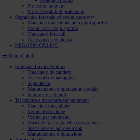
Proteggi colonna
Protezioni angolari
Profili flessibili di protezione
Segnaletica forestale ed eventi sportivi
Macchine traccialinee per campi sportivi
Vernici per campi sportivi
Tracciatori forestali
Accessori / segnaletica
NEGOZIO ONLINE
Menu
Chiudi
Edilizia e Lavori Pubblici
Tracciatori da cantiere
Accessori di marcaggio
Segnaletica
Manutenzione e riparazione stradale
Schiume e sigillanti
Tracciatura e marcatura dei pavimenti
Macchine traccialinee
Vernici traccialinee
Vernici per pavimenti
Maschere per segnaletica orizzontale
Nastri adesivi per pavimenti
Manutenzione e riparazione
Aerosol tecnici