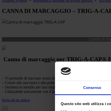
Ampere System
»
Segnaletica forestale ed eventi sportivi
»
Accessor
CANNA DI MARCAGGIO – TRIG-A-CA
Canna di mar
Canna di marcaggio per TRIG-A-CAP
– Vi permette di tracciare senza abbassarvi.
– Grazie alla sua ruota e alla pratica levetta, potrete tracciare facilmen
– Struttura in metallo per una migliore resistenza.
Consenso
– Utilizzabile unicamente con il
tracciatore da cantiere TRIG-A-
Invia ad un amico
Questo sito web utilizza i c
×