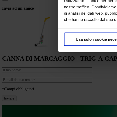
Utilizziamo i cookie per perso
nostro traffico. Condividiamo 
Invia ad un amico
di analisi dei dati web, pubbl
che hanno raccolto dal suo uti
Usa solo i cookie nece
CANNA DI MARCAGGIO - TRIG-A-CA
*Campi obbligatori