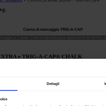
i / segnaletica
»
CANNA DI MARCAGGIO – TRIG-A-CAP®
P®
Canna di marcaggio TRIG-A-CAP
caggio a 1 ruota. Canna manuale pour applicatore di vernice pe
® EXTRA e TRIG-A-CAP® CHALK
te e a lungo senza stancarvi.
Dettagli
CAP®
e con il
tracciatore per campi sportivi TRIG-A-CAP® CHAL
ookie