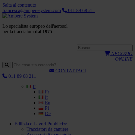
Salta al contenuto
francesca@amperesystem.com
011 89 68 211
Lo specialista europeo dell'aerosol
per la tracciatura
dal 1975
NEGOZIO
ONLINE
CONTATTACI
011 89 68 211
It
Fr
It
En
Pl
De
Edilizia e Lavori Pubblici
Tracciatori da cantiere
Accessori di marcaggio