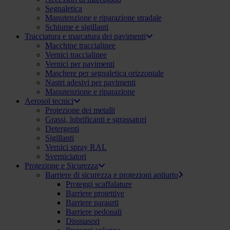
Segnaletica
Manutenzione e riparazione stradale
Schiume e sigillanti
Tracciatura e marcatura dei pavimenti
Macchine traccialinee
Vernici traccialinee
Vernici per pavimenti
Maschere per segnaletica orizzontale
Nastri adesivi per pavimenti
Manutenzione e riparazione
Aerosol tecnici
Protezione dei metalli
Grassi, lubrificanti e sgrassatori
Detergenti
Sigillanti
Vernici spray RAL
Sverniciatori
Protezione e Sicurezza
Barriere di sicurezza e protezioni antiurto
Proteggi scaffalature
Barriere protettive
Barriere paraurti
Barriere pedonali
Dissuasori