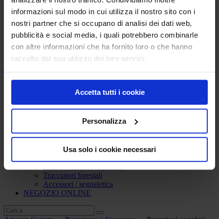
Protezione dei metalli
informazioni sul modo in cui utilizza il nostro sito con i
Grassi, lubrificanti e sgrassatori
nostri partner che si occupano di analisi dei dati web,
Detergenti
Sigillanti
pubblicità e social media, i quali potrebbero combinarle
Vernici spray RAL
con altre informazioni che ha fornito loro o che hanno
Sverniciatori
raccolto dal suo utilizzo dei loro servizi.
Protezione e Sicurezza
Barriere di sicurezza e protezioni antiurto
Proteggi scaffalature
Barriere protettive
Accetta tutti i cookie
Barriere paraurti
Barriere pedonali
Dissuasori
Personalizza
Proteggi colonna
Protezioni angolari
Profili flessibili di protezione
Segnaletica forestale ed eventi sportivi
Usa solo i cookie necessari
Macchine traccialinee per campi sportivi
Vernici per campi sportivi
Tracciatori forestali
Accessori / segnaletica
NEGOZIO ONLINE