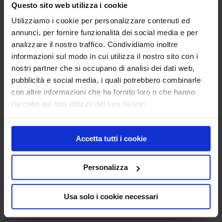
Ampere System
»
Contatti
Questo sito web utilizza i cookie
Contatti
Utilizziamo i cookie per personalizzare contenuti ed
annunci, per fornire funzionalità dei social media e per
:: A.M.P.E.R.E. ITALIA S.r.l.
analizzare il nostro traffico. Condividiamo inoltre
Sede Legale :
informazioni sul modo in cui utilizza il nostro sito con i
Via Torino 61, 20123 Milano (MI)
nostri partner che si occupano di analisi dei dati web,
Ufficio Commerciale :
pubblicità e social media, i quali potrebbero combinarle
Via L. Raspini 17, 10036 Settimo Torinese (TO)
ITALIA
con altre informazioni che ha fornito loro o che hanno
Tel. +39 011 89 68 211 r.a.
raccolto dal suo utilizzo dei loro servizi.
Fax +39 011 89 68 222
E-mail :
francesca@amperesystem.com
Accetta tutti i cookie
Personalizza
Usa solo i cookie necessari