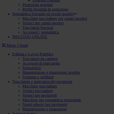
Proteggi colonna
Protezioni angolari
Profili flessibili di protezione
Segnaletica forestale ed eventi sportivi
Macchine traccialinee per campi sportivi
Vernici per campi sportivi
Tracciatori forestali
Accessori / segnaletica
NEGOZIO ONLINE
Menu
Chiudi
Edilizia e Lavori Pubblici
Tracciatori da cantiere
Accessori di marcaggio
Segnaletica
Manutenzione e riparazione stradale
Schiume e sigillanti
Tracciatura e marcatura dei pavimenti
Macchine traccialinee
Vernici traccialinee
Vernici per pavimenti
Maschere per segnaletica orizzontale
Nastri adesivi per pavimenti
Manutenzione e riparazione
Aerosol tecnici