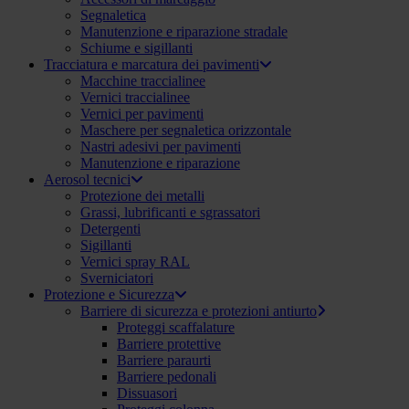
Segnaletica
Manutenzione e riparazione stradale
Schiume e sigillanti
Tracciatura e marcatura dei pavimenti
Macchine traccialinee
Vernici traccialinee
Vernici per pavimenti
Maschere per segnaletica orizzontale
Nastri adesivi per pavimenti
Manutenzione e riparazione
Aerosol tecnici
Protezione dei metalli
Grassi, lubrificanti e sgrassatori
Detergenti
Sigillanti
Vernici spray RAL
Sverniciatori
Protezione e Sicurezza
Barriere di sicurezza e protezioni antiurto
Proteggi scaffalature
Barriere protettive
Barriere paraurti
Barriere pedonali
Dissuasori