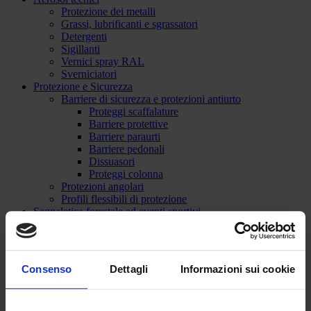
Protezione dei metalli
Grassi, lubrificanti e sgrassatori
Detergenti
Sigillanti
Vernici spray RAL
Sverniciatori
Protezione e Sicurezza
Barriere di sicurezza e protezioni antiurto
Proteggi scaffalature
Barriere protettive
Barriere paraurti
Barriere pedonali
Dissuasori
Proteggi colonna
Protezioni angolari
Profili flessibili di protezione
Segnaletica forestale ed eventi sportivi
Macchine traccialinee per campi sportivi
Vernici per campi sportivi
Tracciatori forestali
Accessori / segnaletica
Consenso
Dettagli
Informazioni sui cookie
NEGOZIO ONLINE