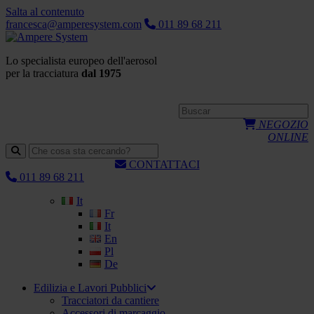
Salta al contenuto
francesca@amperesystem.com
011 89 68 211
Lo specialista europeo dell'aerosol
per la tracciatura
dal 1975
NEGOZIO
ONLINE
CONTATTACI
011 89 68 211
It
Fr
It
En
Pl
De
Edilizia e Lavori Pubblici
Tracciatori da cantiere
Accessori di marcaggio