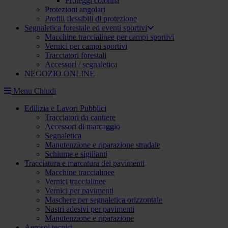
Proteggi colonna
Protezioni angolari
Profili flessibili di protezione
Segnaletica forestale ed eventi sportivi
Macchine traccialinee per campi sportivi
Vernici per campi sportivi
Tracciatori forestali
Accessori / segnaletica
NEGOZIO ONLINE
Menu
Chiudi
Edilizia e Lavori Pubblici
Tracciatori da cantiere
Accessori di marcaggio
Segnaletica
Manutenzione e riparazione stradale
Schiume e sigillanti
Tracciatura e marcatura dei pavimenti
Macchine traccialinee
Vernici traccialinee
Vernici per pavimenti
Maschere per segnaletica orizzontale
Nastri adesivi per pavimenti
Manutenzione e riparazione
Aerosol tecnici