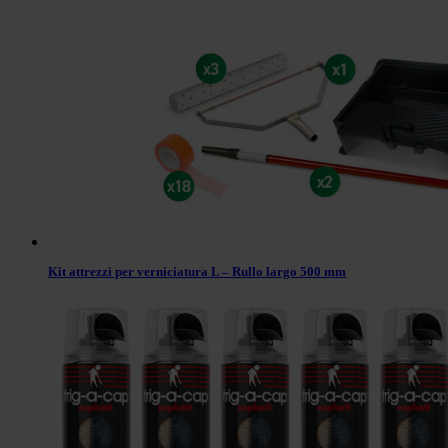
Kit attrezzi per verniciatura L – Rullo largo 500 mm