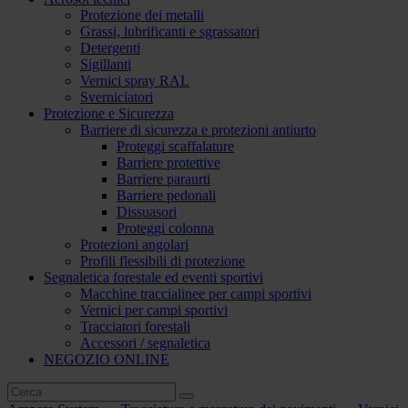
Protezione dei metalli
Grassi, lubrificanti e sgrassatori
Detergenti
Sigillanti
Vernici spray RAL
Sverniciatori
Protezione e Sicurezza
Barriere di sicurezza e protezioni antiurto
Proteggi scaffalature
Barriere protettive
Barriere paraurti
Barriere pedonali
Dissuasori
Proteggi colonna
Protezioni angolari
Profili flessibili di protezione
Segnaletica forestale ed eventi sportivi
Macchine traccialinee per campi sportivi
Vernici per campi sportivi
Tracciatori forestali
Accessori / segnaletica
NEGOZIO ONLINE