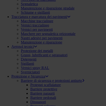
Segnaletica
Manutenzione e riparazione stradale
Schiume e sigillanti
Tracciatura e marcatura dei pavimenti
Macchine traccialinee
Vernici traccialinee
Vernici per pavimenti
Maschere per segnaletica orizzontale
Nastri adesivi per pavimenti
Manutenzione e riparazione
Aerosol tecnici
Protezione dei metalli
Grassi, lubrificanti e sgrassatori
Detergenti
Sigillanti
Vernici spray RAL
Sverniciatori
Protezione e Sicurezza
Barriere di sicurezza e protezioni antiurto
Proteggi scaffalature
Barriere protettive
Barriere paraurti
Barriere pedonali
Dissuasori