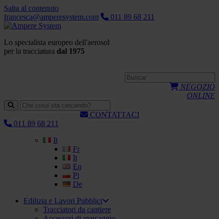
Salta al contenuto
francesca@amperesystem.com
011 89 68 211
Lo specialista europeo dell'aerosol
per la tracciatura
dal 1975
NEGOZIO
ONLINE
CONTATTACI
011 89 68 211
It
Fr
It
En
Pl
De
Edilizia e Lavori Pubblici
Tracciatori da cantiere
Accessori di marcaggio