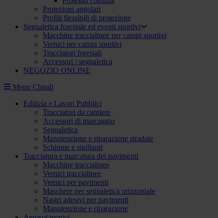
Proteggi colonna
Protezioni angolari
Profili flessibili di protezione
Segnaletica forestale ed eventi sportivi
Macchine traccialinee per campi sportivi
Vernici per campi sportivi
Tracciatori forestali
Accessori / segnaletica
NEGOZIO ONLINE
Menu
Chiudi
Edilizia e Lavori Pubblici
Tracciatori da cantiere
Accessori di marcaggio
Segnaletica
Manutenzione e riparazione stradale
Schiume e sigillanti
Tracciatura e marcatura dei pavimenti
Macchine traccialinee
Vernici traccialinee
Vernici per pavimenti
Maschere per segnaletica orizzontale
Nastri adesivi per pavimenti
Manutenzione e riparazione
Aerosol tecnici