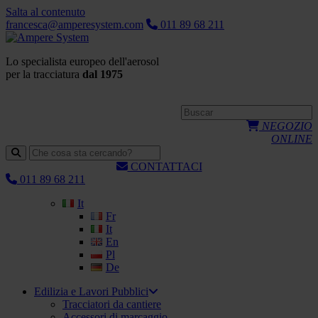
Salta al contenuto
francesca@amperesystem.com
011 89 68 211
Lo specialista europeo dell'aerosol
per la tracciatura
dal 1975
NEGOZIO
ONLINE
CONTATTACI
011 89 68 211
It
Fr
It
En
Pl
De
Edilizia e Lavori Pubblici
Tracciatori da cantiere
Accessori di marcaggio