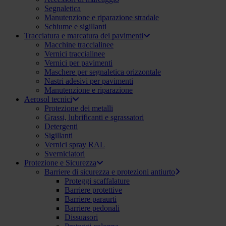
Segnaletica
Manutenzione e riparazione stradale
Schiume e sigillanti
Tracciatura e marcatura dei pavimenti
Macchine traccialinee
Vernici traccialinee
Vernici per pavimenti
Maschere per segnaletica orizzontale
Nastri adesivi per pavimenti
Manutenzione e riparazione
Aerosol tecnici
Protezione dei metalli
Grassi, lubrificanti e sgrassatori
Detergenti
Sigillanti
Vernici spray RAL
Sverniciatori
Protezione e Sicurezza
Barriere di sicurezza e protezioni antiurto
Proteggi scaffalature
Barriere protettive
Barriere paraurti
Barriere pedonali
Dissuasori