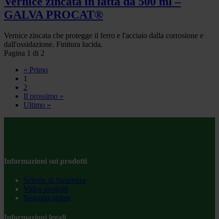
Vernice zincata in latta da 500 ml –
GALVA PROCAT®
Vernice zincata che protegge il ferro e l'acciaio dalla corrosione e
dall'ossidazione. Finitura lucida.
Pagina 1 di 2
« Primo
1
2
Il prossimo »
Ultimo »
Informazioni sui prodotti
Schede di Sicurezza
Video prodotti
Negozio online
Informazioni legali