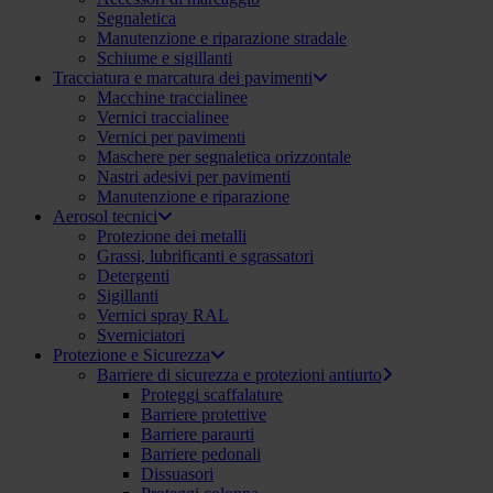
Segnaletica
Manutenzione e riparazione stradale
Schiume e sigillanti
Tracciatura e marcatura dei pavimenti
Macchine traccialinee
Vernici traccialinee
Vernici per pavimenti
Maschere per segnaletica orizzontale
Nastri adesivi per pavimenti
Manutenzione e riparazione
Aerosol tecnici
Protezione dei metalli
Grassi, lubrificanti e sgrassatori
Detergenti
Sigillanti
Vernici spray RAL
Sverniciatori
Protezione e Sicurezza
Barriere di sicurezza e protezioni antiurto
Proteggi scaffalature
Barriere protettive
Barriere paraurti
Barriere pedonali
Dissuasori