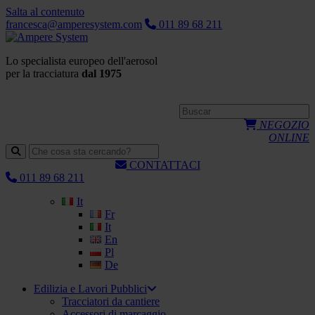
Salta al contenuto
francesca@amperesystem.com
011 89 68 211
Lo specialista europeo dell'aerosol
per la tracciatura
dal 1975
NEGOZIO
ONLINE
CONTATTACI
011 89 68 211
It
Fr
It
En
Pl
De
Edilizia e Lavori Pubblici
Tracciatori da cantiere
Accessori di marcaggio