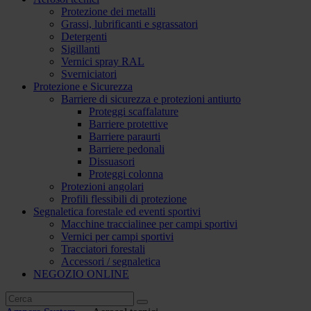
Protezione dei metalli
Grassi, lubrificanti e sgrassatori
Detergenti
Sigillanti
Vernici spray RAL
Sverniciatori
Protezione e Sicurezza
Barriere di sicurezza e protezioni antiurto
Proteggi scaffalature
Barriere protettive
Barriere paraurti
Barriere pedonali
Dissuasori
Proteggi colonna
Protezioni angolari
Profili flessibili di protezione
Segnaletica forestale ed eventi sportivi
Macchine traccialinee per campi sportivi
Vernici per campi sportivi
Tracciatori forestali
Accessori / segnaletica
NEGOZIO ONLINE