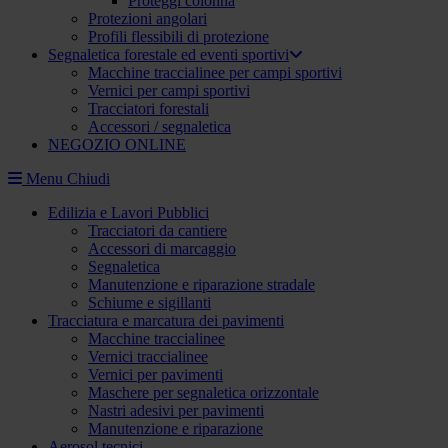
Proteggi colonna
Protezioni angolari
Profili flessibili di protezione
Segnaletica forestale ed eventi sportivi
Macchine traccialinee per campi sportivi
Vernici per campi sportivi
Tracciatori forestali
Accessori / segnaletica
NEGOZIO ONLINE
Menu
Chiudi
Edilizia e Lavori Pubblici
Tracciatori da cantiere
Accessori di marcaggio
Segnaletica
Manutenzione e riparazione stradale
Schiume e sigillanti
Tracciatura e marcatura dei pavimenti
Macchine traccialinee
Vernici traccialinee
Vernici per pavimenti
Maschere per segnaletica orizzontale
Nastri adesivi per pavimenti
Manutenzione e riparazione
Aerosol tecnici