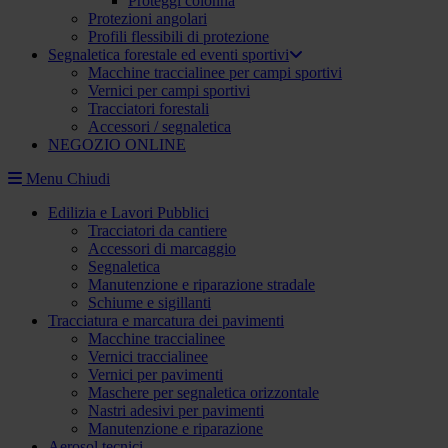
Proteggi colonna
Protezioni angolari
Profili flessibili di protezione
Segnaletica forestale ed eventi sportivi
Macchine traccialinee per campi sportivi
Vernici per campi sportivi
Tracciatori forestali
Accessori / segnaletica
NEGOZIO ONLINE
Menu
Chiudi
Edilizia e Lavori Pubblici
Tracciatori da cantiere
Accessori di marcaggio
Segnaletica
Manutenzione e riparazione stradale
Schiume e sigillanti
Tracciatura e marcatura dei pavimenti
Macchine traccialinee
Vernici traccialinee
Vernici per pavimenti
Maschere per segnaletica orizzontale
Nastri adesivi per pavimenti
Manutenzione e riparazione
Aerosol tecnici