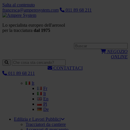
Salta al contenuto
francesca@amperesystem.com
011 89 68 211
Lo specialista europeo dell'aerosol
per la tracciatura
dal 1975
NEGOZIO
ONLINE
CONTATTACI
011 89 68 211
It
Fr
It
En
Pl
De
Edilizia e Lavori Pubblici
Tracciatori da cantiere
Accessori di marcaggio