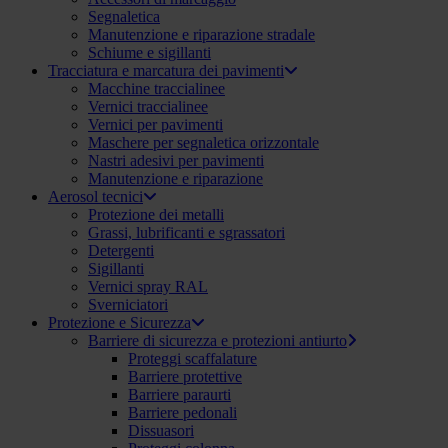
Segnaletica
Manutenzione e riparazione stradale
Schiume e sigillanti
Tracciatura e marcatura dei pavimenti
Macchine traccialinee
Vernici traccialinee
Vernici per pavimenti
Maschere per segnaletica orizzontale
Nastri adesivi per pavimenti
Manutenzione e riparazione
Aerosol tecnici
Protezione dei metalli
Grassi, lubrificanti e sgrassatori
Detergenti
Sigillanti
Vernici spray RAL
Sverniciatori
Protezione e Sicurezza
Barriere di sicurezza e protezioni antiurto
Proteggi scaffalature
Barriere protettive
Barriere paraurti
Barriere pedonali
Dissuasori