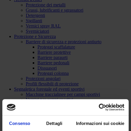
Protezione dei metalli
Grassi, lubrificanti e sgrassatori
Detergenti
Sigillanti
Vernici spray RAL
Sverniciatori
Protezione e Sicurezza
Barriere di sicurezza e protezioni antiurto
Proteggi scaffalature
Barriere protettive
Barriere paraurti
Barriere pedonali
Dissuasori
Proteggi colonna
Protezioni angolari
Profili flessibili di protezione
Segnaletica forestale ed eventi sportivi
Macchine traccialinee per campi sportivi
Vernici per campi sportivi
Tracciatori forestali
Accessori / segnaletica
NEGOZIO ONLINE
Consenso
Dettagli
Informazioni sui cookie