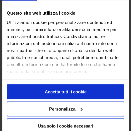
Ampere System
»
Video Prodotti
Video Prodotti
Questo sito web utilizza i cookie
Utilizziamo i cookie per personalizzare contenuti ed
Macchinetta traccialinee SMART
annunci, per fornire funzionalità dei social media e per
STRIPER ®
analizzare il nostro traffico. Condividiamo inoltre
informazioni sul modo in cui utilizza il nostro sito con i
nostri partner che si occupano di analisi dei dati web,
pubblicità e social media, i quali potrebbero combinarle
con altre informazioni che ha fornito loro o che hanno
raccolto dal suo utilizzo dei loro servizi.
Accetta tutti i cookie
MACCHINETTA TRACCIALINEE – PERFEKT
STRIPER®
Personalizza
Usa solo i cookie necessari