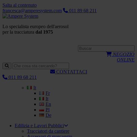
Salta al contenuto
francesca@amperesystem.com
011 89 68 211
Lo specialista europeo dell'aerosol
per la tracciatura
dal 1975
NEGOZIO
ONLINE
CONTATTACI
011 89 68 211
It
Fr
It
En
Pl
De
Edilizia e Lavori Pubblici
Tracciatori da cantiere
Accessori di marcaggio