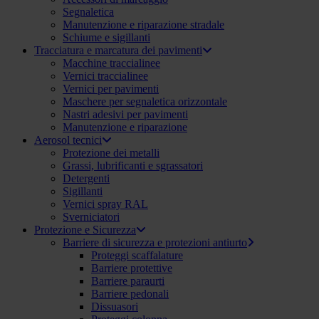
Segnaletica
Manutenzione e riparazione stradale
Schiume e sigillanti
Tracciatura e marcatura dei pavimenti
Macchine traccialinee
Vernici traccialinee
Vernici per pavimenti
Maschere per segnaletica orizzontale
Nastri adesivi per pavimenti
Manutenzione e riparazione
Aerosol tecnici
Protezione dei metalli
Grassi, lubrificanti e sgrassatori
Detergenti
Sigillanti
Vernici spray RAL
Sverniciatori
Protezione e Sicurezza
Barriere di sicurezza e protezioni antiurto
Proteggi scaffalature
Barriere protettive
Barriere paraurti
Barriere pedonali
Dissuasori