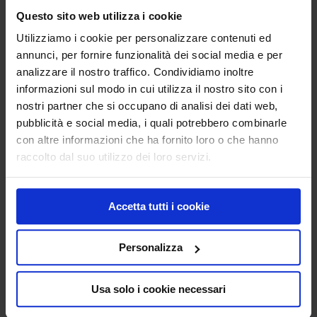
Protezione dei metalli
Questo sito web utilizza i cookie
Grassi, lubrificanti e sgrassatori
Detergenti
Utilizziamo i cookie per personalizzare contenuti ed
Sigillanti
annunci, per fornire funzionalità dei social media e per
Vernici spray RAL
analizzare il nostro traffico. Condividiamo inoltre
Sverniciatori
Protezione e Sicurezza
informazioni sul modo in cui utilizza il nostro sito con i
Barriere di sicurezza e protezioni antiurto
nostri partner che si occupano di analisi dei dati web,
Proteggi scaffalature
pubblicità e social media, i quali potrebbero combinarle
Barriere protettive
Barriere paraurti
con altre informazioni che ha fornito loro o che hanno
Barriere pedonali
raccolto dal suo utilizzo dei loro servizi.
Dissuasori
Proteggi colonna
Protezioni angolari
Profili flessibili di protezione
Accetta tutti i cookie
Segnaletica forestale ed eventi sportivi
Macchine traccialinee per campi sportivi
Vernici per campi sportivi
Personalizza
Tracciatori forestali
Accessori / segnaletica
NEGOZIO ONLINE
Usa solo i cookie necessari