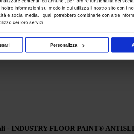
nalizzare contenuti ed annunci, per fornire funzionalità dei socia
inoltre informazioni sul modo in cui utilizza il nostro sito con i 
iali, magazzini, locali tecnici, garage, parcheggi, ecc.
icità e social media, i quali potrebbero combinarle con altre inform
verniciare le superfici, non è una vernice per segnaletica.
lizzo dei loro servizi.
accertarsi che il risultato sia quello previsto e che la vernice sia compat
ssari
Personalizza
A
ustriali - INDUSTRY FLOOR PAINT® ANTISL