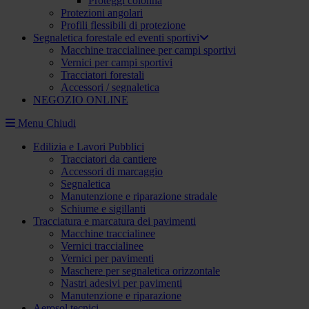
Proteggi colonna
Protezioni angolari
Profili flessibili di protezione
Segnaletica forestale ed eventi sportivi
Macchine traccialinee per campi sportivi
Vernici per campi sportivi
Tracciatori forestali
Accessori / segnaletica
NEGOZIO ONLINE
Menu
Chiudi
Edilizia e Lavori Pubblici
Tracciatori da cantiere
Accessori di marcaggio
Segnaletica
Manutenzione e riparazione stradale
Schiume e sigillanti
Tracciatura e marcatura dei pavimenti
Macchine traccialinee
Vernici traccialinee
Vernici per pavimenti
Maschere per segnaletica orizzontale
Nastri adesivi per pavimenti
Manutenzione e riparazione
Aerosol tecnici