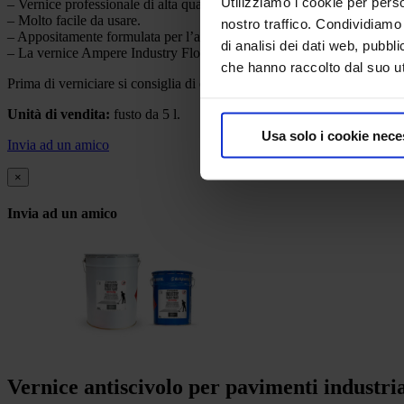
Utilizziamo i cookie per perso
– Vernice professionale di alta qualità.
– Molto facile da usare.
nostro traffico. Condividiamo 
– Appositamente formulata per l’applicazione su pavimentazioni industr
di analisi dei dati web, pubbl
– La vernice Ampere Industry Floor Paint Antislip viene utilizzata per 
che hanno raccolto dal suo uti
Prima di verniciare si consiglia di effettuare una prova preliminare per 
Unità di vendita:
fusto da 5 l.
Usa solo i cookie nece
Invia ad un amico
×
Invia ad un amico
Vernice antiscivolo per pavimenti ind