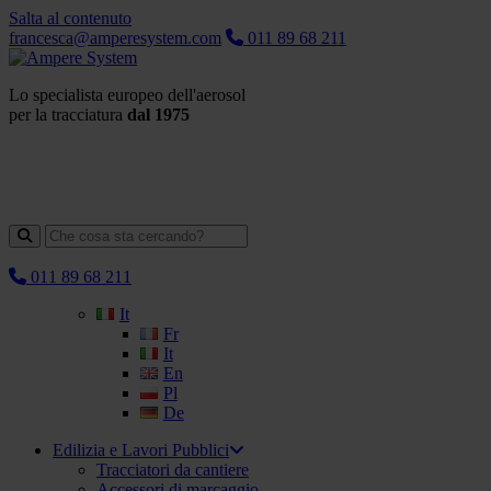
Salta al contenuto
francesca@amperesystem.com
011 89 68 211
Lo specialista europeo dell'aerosol
per la tracciatura
dal 1975
011 89 68 211
It
Fr
It
En
Pl
De
Edilizia e Lavori Pubblici
Tracciatori da cantiere
Accessori di marcaggio