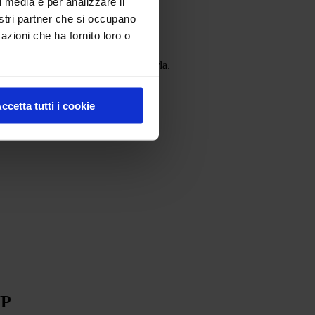
l media e per analizzare il
nostri partner che si occupano
azioni che ha fornito loro o
ibile con il pavimento su cui applicarla.
ccetta tutti i cookie
IP