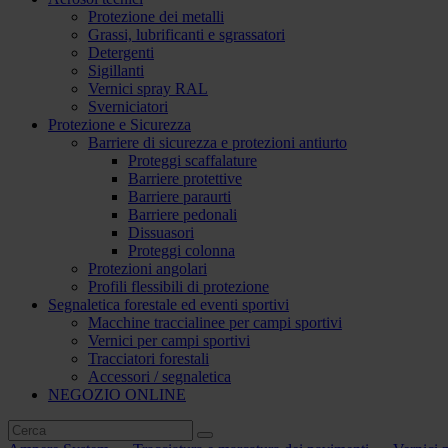
Protezione dei metalli
Grassi, lubrificanti e sgrassatori
Detergenti
Sigillanti
Vernici spray RAL
Sverniciatori
Protezione e Sicurezza
Barriere di sicurezza e protezioni antiurto
Proteggi scaffalature
Barriere protettive
Barriere paraurti
Barriere pedonali
Dissuasori
Proteggi colonna
Protezioni angolari
Profili flessibili di protezione
Segnaletica forestale ed eventi sportivi
Macchine traccialinee per campi sportivi
Vernici per campi sportivi
Tracciatori forestali
Accessori / segnaletica
NEGOZIO ONLINE