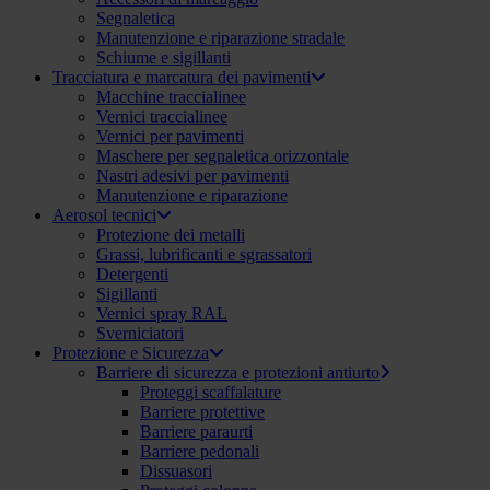
Segnaletica
Manutenzione e riparazione stradale
Schiume e sigillanti
Tracciatura e marcatura dei pavimenti
Macchine traccialinee
Vernici traccialinee
Vernici per pavimenti
Maschere per segnaletica orizzontale
Nastri adesivi per pavimenti
Manutenzione e riparazione
Aerosol tecnici
Protezione dei metalli
Grassi, lubrificanti e sgrassatori
Detergenti
Sigillanti
Vernici spray RAL
Sverniciatori
Protezione e Sicurezza
Barriere di sicurezza e protezioni antiurto
Proteggi scaffalature
Barriere protettive
Barriere paraurti
Barriere pedonali
Dissuasori