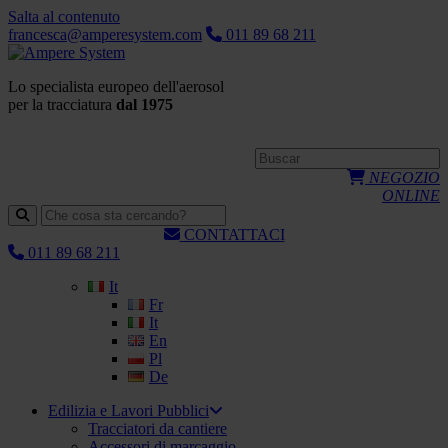
Salta al contenuto
francesca@amperesystem.com
011 89 68 211
Lo specialista europeo dell'aerosol
per la tracciatura
dal 1975
NEGOZIO
ONLINE
CONTATTACI
011 89 68 211
It
Fr
It
En
Pl
De
Edilizia e Lavori Pubblici
Tracciatori da cantiere
Accessori di marcaggio