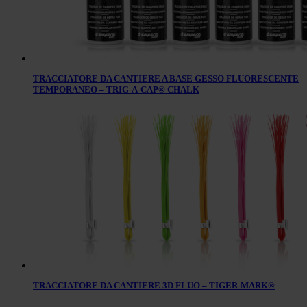
TRACCIATORE DA CANTIERE A BASE GESSO FLUORESCENTE
TEMPORANEO – TRIG-A-CAP® CHALK
TRACCIATORE DA CANTIERE 3D FLUO – TIGER-MARK®