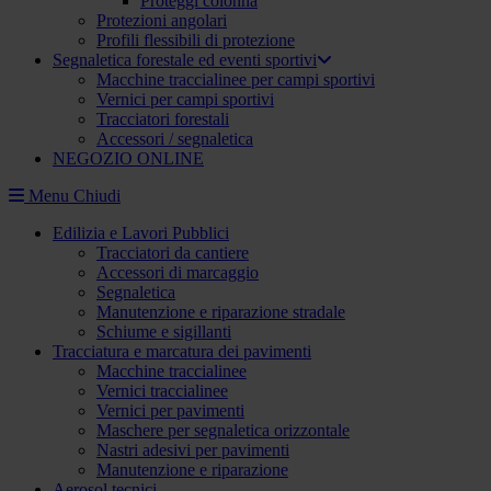
Proteggi colonna
Protezioni angolari
Profili flessibili di protezione
Segnaletica forestale ed eventi sportivi
Macchine traccialinee per campi sportivi
Vernici per campi sportivi
Tracciatori forestali
Accessori / segnaletica
NEGOZIO ONLINE
Menu
Chiudi
Edilizia e Lavori Pubblici
Tracciatori da cantiere
Accessori di marcaggio
Segnaletica
Manutenzione e riparazione stradale
Schiume e sigillanti
Tracciatura e marcatura dei pavimenti
Macchine traccialinee
Vernici traccialinee
Vernici per pavimenti
Maschere per segnaletica orizzontale
Nastri adesivi per pavimenti
Manutenzione e riparazione
Aerosol tecnici