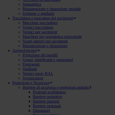
Segnaletica
Manutenzione e riparazione stradale
Schiume e sigillanti
Tracciatura e marcatura dei pavimenti
Macchine traccialinee
Vernici traccialinee
Vernici per pavimenti
Maschere per segnaletica orizzontale
Nastri adesivi per pavimenti
Manutenzione e riparazione
Aerosol tecnici
Protezione dei metalli
Grassi, lubrificanti e sgrassatori
Detergenti
Sigillanti
Vernici spray RAL
Sverniciatori
Protezione e Sicurezza
Barriere di sicurezza e protezioni antiurto
Proteggi scaffalature
Barriere protettive
Barriere paraurti
Barriere pedonali
Dissuasori