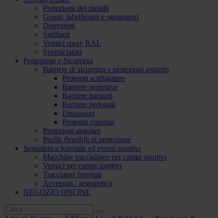
Protezione dei metalli
Grassi, lubrificanti e sgrassatori
Detergenti
Sigillanti
Vernici spray RAL
Sverniciatori
Protezione e Sicurezza
Barriere di sicurezza e protezioni antiurto
Proteggi scaffalature
Barriere protettive
Barriere paraurti
Barriere pedonali
Dissuasori
Proteggi colonna
Protezioni angolari
Profili flessibili di protezione
Segnaletica forestale ed eventi sportivi
Macchine traccialinee per campi sportivi
Vernici per campi sportivi
Tracciatori forestali
Accessori / segnaletica
NEGOZIO ONLINE