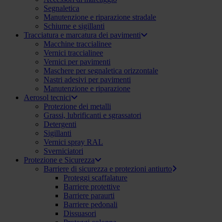
Segnaletica
Manutenzione e riparazione stradale
Schiume e sigillanti
Tracciatura e marcatura dei pavimenti
Macchine traccialinee
Vernici traccialinee
Vernici per pavimenti
Maschere per segnaletica orizzontale
Nastri adesivi per pavimenti
Manutenzione e riparazione
Aerosol tecnici
Protezione dei metalli
Grassi, lubrificanti e sgrassatori
Detergenti
Sigillanti
Vernici spray RAL
Sverniciatori
Protezione e Sicurezza
Barriere di sicurezza e protezioni antiurto
Proteggi scaffalature
Barriere protettive
Barriere paraurti
Barriere pedonali
Dissuasori