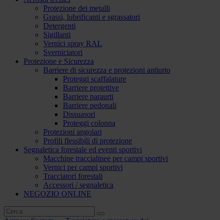
Protezione dei metalli
Grassi, lubrificanti e sgrassatori
Detergenti
Sigillanti
Vernici spray RAL
Sverniciatori
Protezione e Sicurezza
Barriere di sicurezza e protezioni antiurto
Proteggi scaffalature
Barriere protettive
Barriere paraurti
Barriere pedonali
Dissuasori
Proteggi colonna
Protezioni angolari
Profili flessibili di protezione
Segnaletica forestale ed eventi sportivi
Macchine traccialinee per campi sportivi
Vernici per campi sportivi
Tracciatori forestali
Accessori / segnaletica
NEGOZIO ONLINE