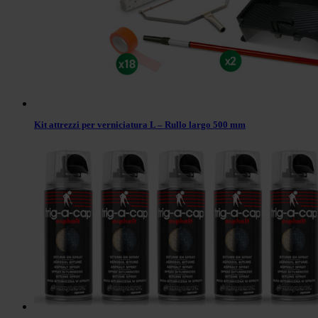
Kit attrezzi per verniciatura L – Rullo largo 500 mm