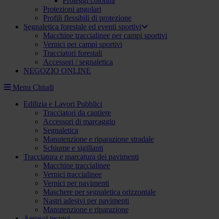
Proteggi colonna
Protezioni angolari
Profili flessibili di protezione
Segnaletica forestale ed eventi sportivi
Macchine traccialinee per campi sportivi
Vernici per campi sportivi
Tracciatori forestali
Accessori / segnaletica
NEGOZIO ONLINE
Menu
Chiudi
Edilizia e Lavori Pubblici
Tracciatori da cantiere
Accessori di marcaggio
Segnaletica
Manutenzione e riparazione stradale
Schiume e sigillanti
Tracciatura e marcatura dei pavimenti
Macchine traccialinee
Vernici traccialinee
Vernici per pavimenti
Maschere per segnaletica orizzontale
Nastri adesivi per pavimenti
Manutenzione e riparazione
Aerosol tecnici