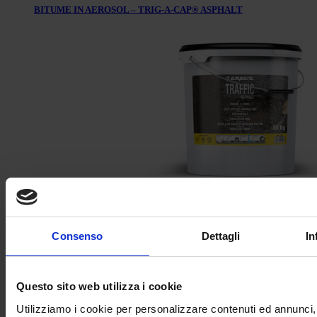
BITUME IN AEROSOL – TRIG-A-CAP® ASPHALT
ASFALTO A FREDDO – AMPERE TRAFFIC ASPHALT
Consenso
Dettagli
In
Questo sito web utilizza i cookie
Utilizziamo i cookie per personalizzare contenuti ed annunci, 