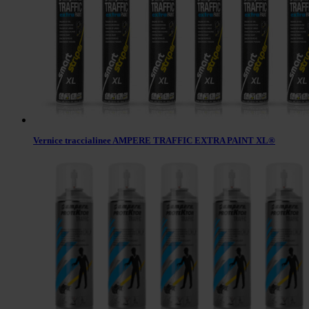
Vernice traccialinee AMPERE TRAFFIC EXTRA PAINT XL®