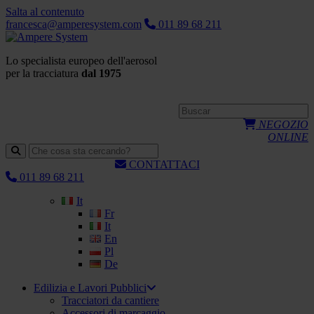
Salta al contenuto
francesca@amperesystem.com
011 89 68 211
Lo specialista europeo dell'aerosol
per la tracciatura
dal 1975
NEGOZIO
ONLINE
CONTATTACI
011 89 68 211
It
Fr
It
En
Pl
De
Edilizia e Lavori Pubblici
Tracciatori da cantiere
Accessori di marcaggio