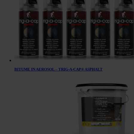
BITUME IN AEROSOL – TRIG-A-CAP® ASPHALT