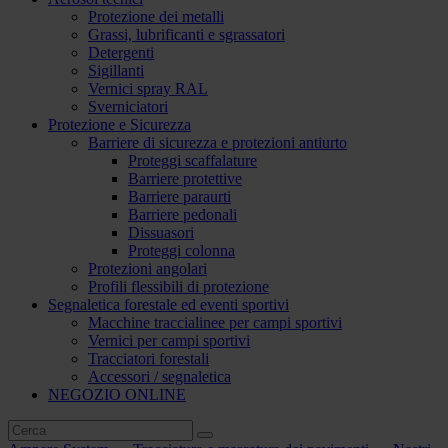
Protezione dei metalli
Grassi, lubrificanti e sgrassatori
Detergenti
Sigillanti
Vernici spray RAL
Sverniciatori
Protezione e Sicurezza
Barriere di sicurezza e protezioni antiurto
Proteggi scaffalature
Barriere protettive
Barriere paraurti
Barriere pedonali
Dissuasori
Proteggi colonna
Protezioni angolari
Profili flessibili di protezione
Segnaletica forestale ed eventi sportivi
Macchine traccialinee per campi sportivi
Vernici per campi sportivi
Tracciatori forestali
Accessori / segnaletica
NEGOZIO ONLINE