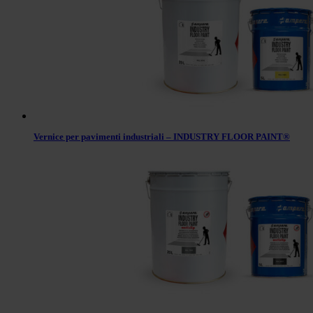
Vernice per pavimenti industriali – INDUSTRY FLOOR PAINT®