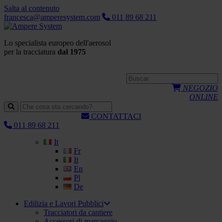
Salta al contenuto
francesca@amperesystem.com
011 89 68 211
Lo specialista europeo dell'aerosol
per la tracciatura
dal 1975
NEGOZIO
ONLINE
CONTATTACI
011 89 68 211
It
Fr
It
En
Pl
De
Edilizia e Lavori Pubblici
Tracciatori da cantiere
Accessori di marcaggio