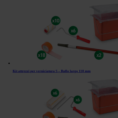
Kit attrezzi per verniciatura S – Rullo largo 110 mm