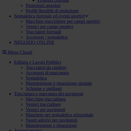
Proteggi colonna
Protezioni angolari
Profili flessibili di protezione
Segnaletica forestale ed eventi sportivi
Macchine traccialinee per campi sportivi
Vernici per campi sportivi
Tracciatori forestali
Accessori / segnaletica
NEGOZIO ONLINE
Menu
Chiudi
Edilizia e Lavori Pubblici
Tracciatori da cantiere
Accessori di marcaggio
Segnaletica
Manutenzione e riparazione stradale
Schiume e sigillanti
Tracciatura e marcatura dei pavimenti
Macchine traccialinee
Vernici traccialinee
Vernici per pavimenti
Maschere per segnaletica orizzontale
Nastri adesivi per pavimenti
Manutenzione e riparazione
Aerosol tecnici