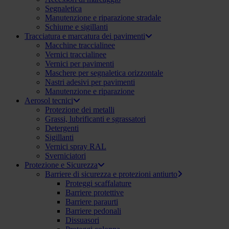
Segnaletica
Manutenzione e riparazione stradale
Schiume e sigillanti
Tracciatura e marcatura dei pavimenti
Macchine traccialinee
Vernici traccialinee
Vernici per pavimenti
Maschere per segnaletica orizzontale
Nastri adesivi per pavimenti
Manutenzione e riparazione
Aerosol tecnici
Protezione dei metalli
Grassi, lubrificanti e sgrassatori
Detergenti
Sigillanti
Vernici spray RAL
Sverniciatori
Protezione e Sicurezza
Barriere di sicurezza e protezioni antiurto
Proteggi scaffalature
Barriere protettive
Barriere paraurti
Barriere pedonali
Dissuasori