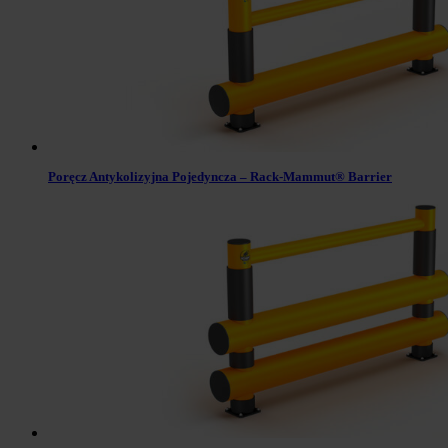
Poręcz Antykolizyjna Pojedyncza – Rack-Mammut® Barrier