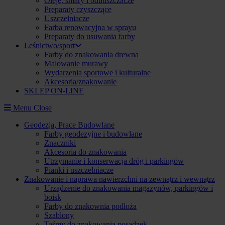
Oleje, smary i odtłuszczacze
Preparaty czyszczące
Uszczelniacze
Farba renowacyjna w sprayu
Preparaty do usuwania farby
Leśnictwo/sport
Farby do znakowania drewna
Malowanie murawy
Wydarzenia sportowe i kulturalne
Akcesoria/znakowanie
SKLEP ON-LINE
Menu
Close
Geodezja, Prace Budowlane
Farby geodezyjne i budowlane
Znaczniki
Akcesoria do znakowania
Utrzymanie i konserwacja dróg i parkingów
Pianki i uszczelniacze
Znakowanie i naprawa nawierzchni na zewnątrz i wewnątrz
Urządzenie do znakowania magazynów, parkingów i
boisk
Farby do znakownia podłoża
Szablony
Taśmy do znakowania posadzek