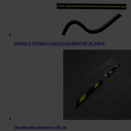
PROFILE OSTRZEGAWCZO-OCHRONNE PŁASKIE
Ogranicznik parkingowy 90 cm