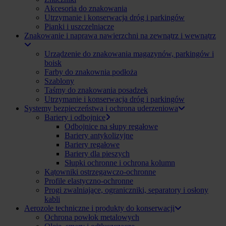
Akcesoria do znakowania
Utrzymanie i konserwacja dróg i parkingów
Pianki i uszczelniacze
Znakowanie i naprawa nawierzchni na zewnątrz i wewnątrz
Urządzenie do znakowania magazynów, parkingów i
boisk
Farby do znakownia podłoża
Szablony
Taśmy do znakowania posadzek
Utrzymanie i konserwacja dróg i parkingów
Systemy bezpieczeństwa i ochrona uderzeniowa
Bariery i odbojnice
Odbojnice na słupy regałowe
Bariery antykolizyjne
Bariery regałowe
Bariery dla pieszych
Słupki ochronne i ochrona kolumn
Kątowniki ostrzegawczo-ochronne
Profile elastyczno-ochronne
Progi zwalniające, ograniczniki, separatory i osłony
kabli
Aerozole techniczne i produkty do konserwacji
Ochrona powłok metalowych