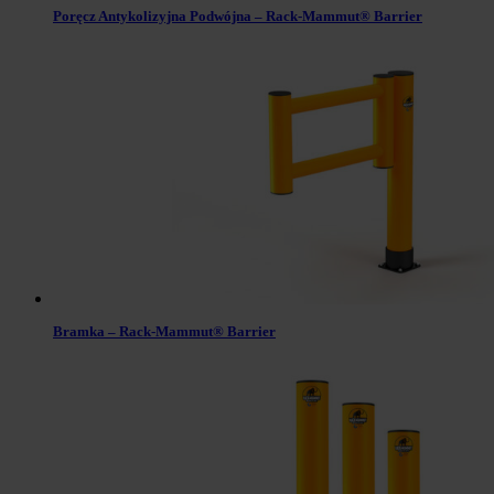
Poręcz Antykolizyjna Podwójna – Rack-Mammut® Barrier
Bramka – Rack-Mammut® Barrier