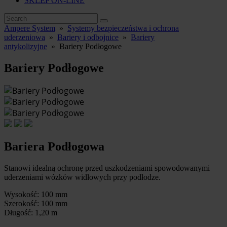
SKLEP ON-LINE
Ampere System
»
Systemy bezpieczeństwa i ochrona
uderzeniowa
»
Bariery i odbojnice
»
Bariery
antykolizyjne
»
Bariery Podłogowe
Bariery Podłogowe
Bariera Podłogowa
Stanowi idealną ochronę przed uszkodzeniami spowodowanymi
uderzeniami wózków widłowych przy podłodze.
Wysokość: 100 mm
Szerokość: 100 mm
Długość: 1,20 m