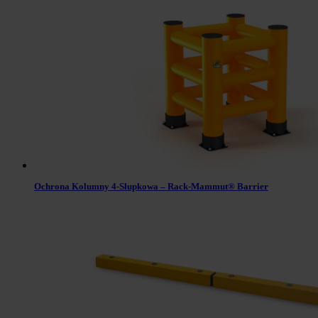
Ochrona Kolumny 4-Słupkowa – Rack-Mammut® Barrier