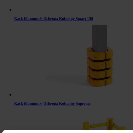
Rack-Mammut® Ochrona Kolumny Smart 150
Rack-Mammut® Ochrona Kolumny Supreme