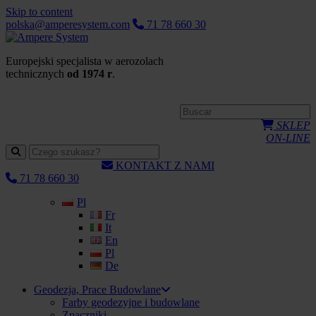
Skip to content
polska@amperesystem.com
71 78 660 30
Europejski specjalista w aerozolach
technicznych
od 1974 r
.
SKLEP
ON-LINE
KONTAKT Z NAMI
71 78 660 30
Pl
Fr
It
En
Pl
De
Geodezja, Prace Budowlane
Farby geodezyjne i budowlane
Znaczniki