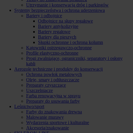
Utrzymanie i konserwacja dróg i parkingów
Systemy bezpieczeństwa i ochrona uderzeniowa
Bariery i odbojnice
Odbojnice na słupy regałowe
Bariery antykolizyjne
Bariery regałowe
Bariery dla pieszych
Słupki ochronne i ochrona kolumn
Kątowniki ostrzegawczo-ochronne
Profile elastyczno-ochronne
Progi zwalniające, ograniczniki, separatory i osłony
kabli
Aerozole techniczne i produkty do konserwacji
Ochrona powłok metalowych
Oleje, smary i odtłuszczacze
Preparaty czyszczące
Uszczelniacze
Farba renowacyjna w sprayu
Preparaty do usuwania farby
Leśnictwo/sport
Farby do znakowania drewna
Malowanie murawy
Wydarzenia sportowe i kulturalne
Akcesoria/znakowanie