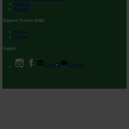
Garanzie
Sitemap
Ampere System Italia
Società
Contatti
Seguici
LinkedIn
YouTube