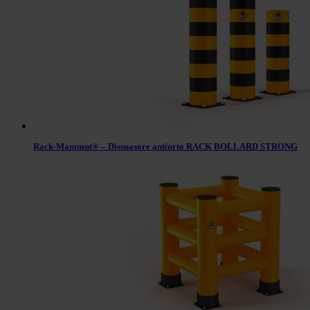
Rack-Mammut® – Dissuasore antiurto RACK BOLLARD STRONG