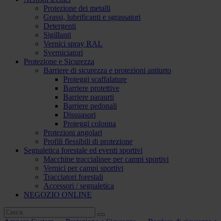
Protezione dei metalli
Grassi, lubrificanti e sgrassatori
Detergenti
Sigillanti
Vernici spray RAL
Sverniciatori
Protezione e Sicurezza
Barriere di sicurezza e protezioni antiurto
Proteggi scaffalature
Barriere protettive
Barriere paraurti
Barriere pedonali
Dissuasori
Proteggi colonna
Protezioni angolari
Profili flessibili di protezione
Segnaletica forestale ed eventi sportivi
Macchine traccialinee per campi sportivi
Vernici per campi sportivi
Tracciatori forestali
Accessori / segnaletica
NEGOZIO ONLINE