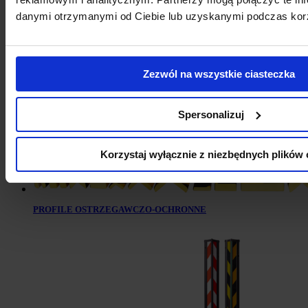
Rack-Mammut® Ochrona Kolumny Universal
danymi otrzymanymi od Ciebie lub uzyskanymi podczas korzy
Zezwól na wszystkie ciasteczka
Spersonalizuj
Korzystaj wyłącznie z niezbędnych plików 
PROFILE OSTRZEGAWCZO-OCHRONNE