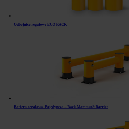
Odbojnice regałowe ECO RACK
Bariera regałowa- Pojedyncza – Rack-Mammut® Barrier