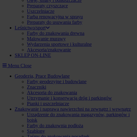
Oleje, smary i odtłuszczacze
Preparaty czyszczące
Uszczelniacze
Farba renowacyjna w sprayu
Preparaty do usuwania farby
Leśnictwo/sport
Farby do znakowania drewna
Malowanie murawy
Wydarzenia sportowe i kulturalne
Akcesoria/znakowanie
SKLEP ON-LINE
Menu
Close
Geodezja, Prace Budowlane
Farby geodezyjne i budowlane
Znaczniki
Akcesoria do znakowania
Utrzymanie i konserwacja dróg i parkingów
Pianki i uszczelniacze
Znakowanie i naprawa nawierzchni na zewnątrz i wewnątrz
Urządzenie do znakowania magazynów, parkingów i
boisk
Farby do znakownia podłoża
Szablony
Taśmy do znakowania posadzek