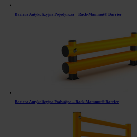
Bariera Antykolizyjna Pojedyncza – Rack-Mammut® Barrier
Bariera Antykolizyjna Podwójna – Rack-Mammut® Barrier