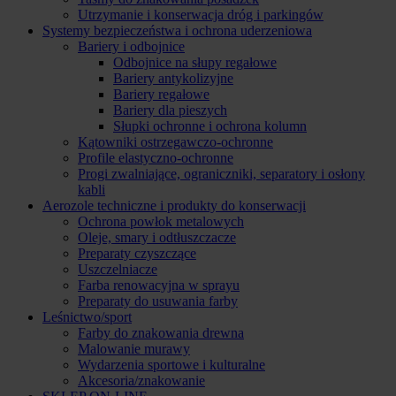
Utrzymanie i konserwacja dróg i parkingów
Systemy bezpieczeństwa i ochrona uderzeniowa
Bariery i odbojnice
Odbojnice na słupy regałowe
Bariery antykolizyjne
Bariery regałowe
Bariery dla pieszych
Słupki ochronne i ochrona kolumn
Kątowniki ostrzegawczo-ochronne
Profile elastyczno-ochronne
Progi zwalniające, ograniczniki, separatory i osłony
kabli
Aerozole techniczne i produkty do konserwacji
Ochrona powłok metalowych
Oleje, smary i odtłuszczacze
Preparaty czyszczące
Uszczelniacze
Farba renowacyjna w sprayu
Preparaty do usuwania farby
Leśnictwo/sport
Farby do znakowania drewna
Malowanie murawy
Wydarzenia sportowe i kulturalne
Akcesoria/znakowanie