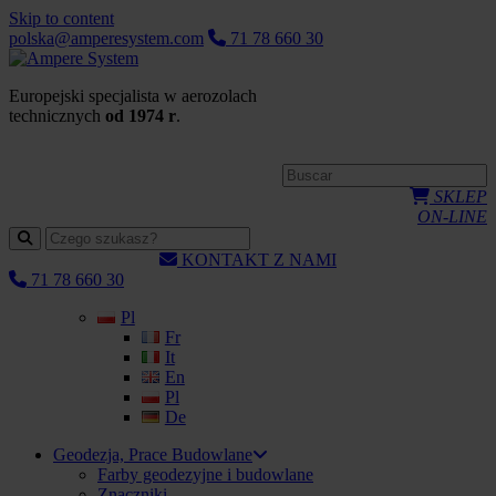
Skip to content
polska@amperesystem.com
71 78 660 30
Europejski specjalista w aerozolach
technicznych
od 1974 r
.
SKLEP
ON-LINE
KONTAKT Z NAMI
71 78 660 30
Pl
Fr
It
En
Pl
De
Geodezja, Prace Budowlane
Farby geodezyjne i budowlane
Znaczniki