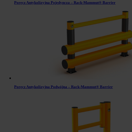
Poręcz Antykolizyjna Pojedyncza – Rack-Mammut® Barrier
Poręcz Antykolizyjna Podwójna – Rack-Mammut® Barrier