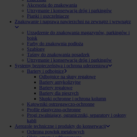
Akcesoria do znakowania
Utrzymanie i konserwacja dróg i parkingów
Pianki i uszczelniacze
Znakowanie i naprawa nawierzchni na zewnątrz i wewnątrz
Urządzenie do znakowania magazynów, parkingów i
boisk
Farby do znakownia podłoża
Szablony
Taśmy do znakowania posadzek
Utrzymanie i konserwacja dróg i parkingów
Systemy bezpieczeństwa i ochrona uderzeniowa
Bariery i odbojnice
Odbojnice na słupy regałowe
Bariery antykolizyjne
Bariery regałowe
Bariery dla pieszych
Słupki ochronne i ochrona kolumn
Kątowniki ostrzegawczo-ochronne
Profile elastyczno-ochronne
Progi zwalniające, ograniczniki, separatory i osłony
kabli
Aerozole techniczne i produkty do konserwacji
Ochrona powłok metalowych