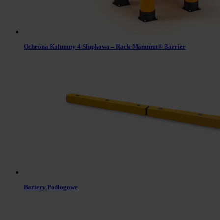
Ochrona Kolumny 4-Słupkowa – Rack-Mammut® Barrier
Bariery Podłogowe