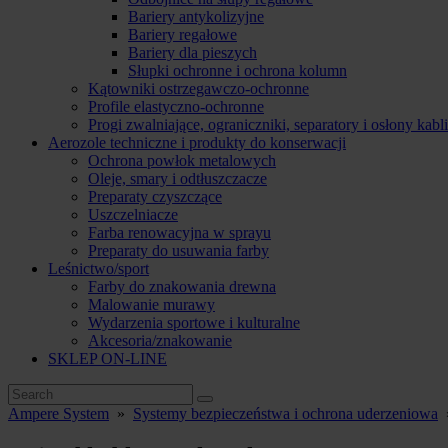
Bariery antykolizyjne
Bariery regałowe
Bariery dla pieszych
Słupki ochronne i ochrona kolumn
Kątowniki ostrzegawczo-ochronne
Profile elastyczno-ochronne
Progi zwalniające, ograniczniki, separatory i osłony kabli
Aerozole techniczne i produkty do konserwacji
Ochrona powłok metalowych
Oleje, smary i odtłuszczacze
Preparaty czyszczące
Uszczelniacze
Farba renowacyjna w sprayu
Preparaty do usuwania farby
Leśnictwo/sport
Farby do znakowania drewna
Malowanie murawy
Wydarzenia sportowe i kulturalne
Akcesoria/znakowanie
SKLEP ON-LINE
Ampere System
»
Systemy bezpieczeństwa i ochrona uderzeniowa