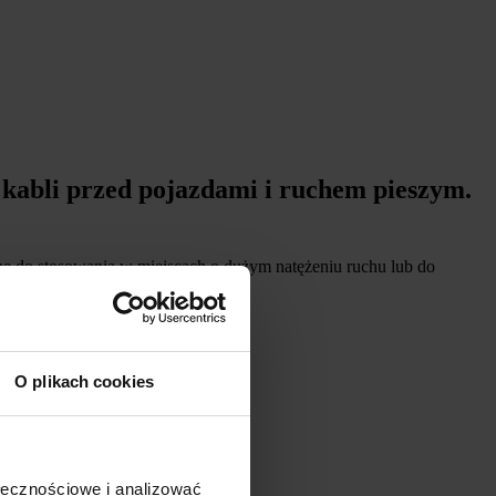
kabli przed pojazdami i ruchem pieszym.
e do stosowania w miejscach o dużym natężeniu ruchu lub do
O plikach cookies
ołecznościowe i analizować