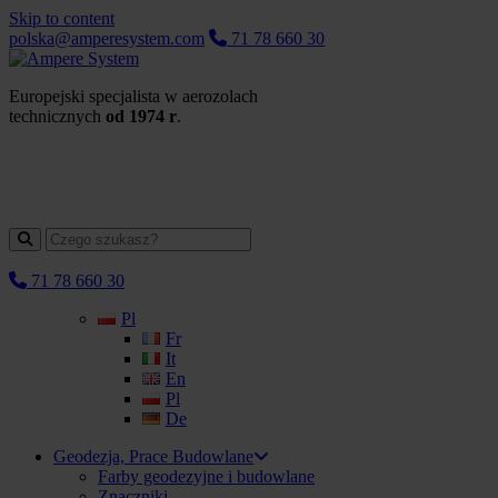
Skip to content
polska@amperesystem.com
71 78 660 30
Europejski specjalista w aerozolach
technicznych
od 1974 r
.
71 78 660 30
Pl
Fr
It
En
Pl
De
Geodezja, Prace Budowlane
Farby geodezyjne i budowlane
Znaczniki