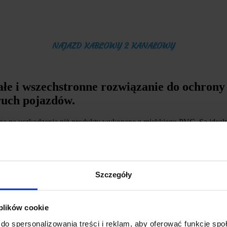
NAJAZD KABLOWY 2 KANAŁOWY
e i wszechstronne rozwiązanie do ochrony 
ruch pojazdów.
rne na uszkodzenia niż produkty wykonane z miękkiego PVC. Są idealn
eceniem, przecięciem i przegryzieniem przez zwierzęta.
 ryzyko obrażeń.
dzięki czemu przestrzeń jest czystsza i bardziej uporządkowana.
Szczegóły
 plików cookie
do spersonalizowania treści i reklam, aby oferować funkcje sp