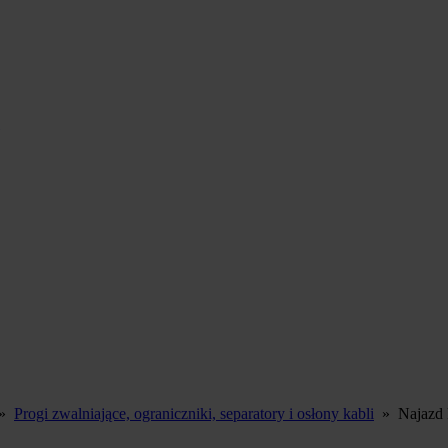
»
Progi zwalniające, ograniczniki, separatory i osłony kabli
»
Najazd