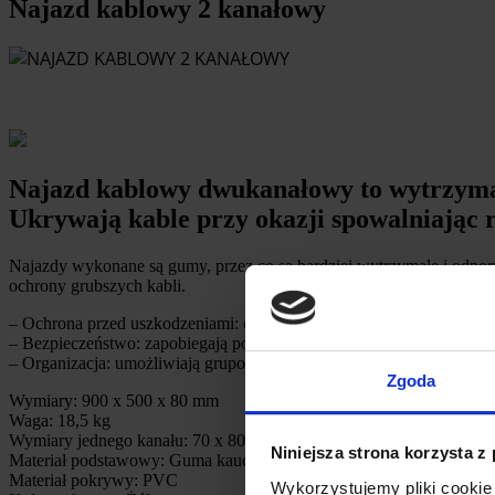
Najazd kablowy 2 kanałowy
Najazd kablowy dwukanałowy to wytrzymał
Ukrywają kable przy okazji spowalniając 
Najazdy wykonane są gumy, przez co są bardziej wytrzymałe i odpo
ochrony grubszych kabli.
– Ochrona przed uszkodzeniami: chronią kable przed ścieraniem, zgni
– Bezpieczeństwo: zapobiegają potknięciom i upadkom, zmniejszając
– Organizacja: umożliwiają grupowanie i organizowanie wielu kabli, 
Zgoda
Wymiary: 900 x 500 x 80 mm
Waga: 18,5 kg
Wymiary jednego kanału: 70 x 80 mm
Niniejsza strona korzysta z
Materiał podstawowy: Guma kauczukowa
Materiał pokrywy: PVC
Wykorzystujemy pliki cookie 