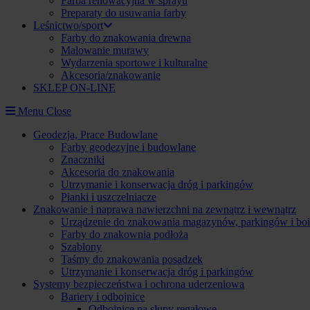
Farba renowacyjna w sprayu
Preparaty do usuwania farby
Leśnictwo/sport
Farby do znakowania drewna
Malowanie murawy
Wydarzenia sportowe i kulturalne
Akcesoria/znakowanie
SKLEP ON-LINE
Menu
Close
Geodezja, Prace Budowlane
Farby geodezyjne i budowlane
Znaczniki
Akcesoria do znakowania
Utrzymanie i konserwacja dróg i parkingów
Pianki i uszczelniacze
Znakowanie i naprawa nawierzchni na zewnątrz i wewnątrz
Urządzenie do znakowania magazynów, parkingów i boi
Farby do znakownia podłoża
Szablony
Taśmy do znakowania posadzek
Utrzymanie i konserwacja dróg i parkingów
Systemy bezpieczeństwa i ochrona uderzeniowa
Bariery i odbojnice
Odbojnice na słupy regałowe