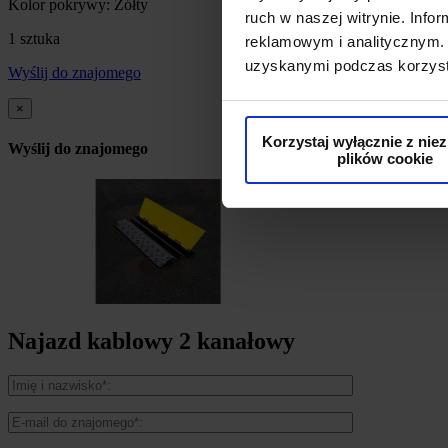
Kolor pokrywy: Żółty
ruch w naszej witrynie. Inf
1 sztuka
reklamowym i analitycznym. 
uzyskanymi podczas korzysta
Wyślij do znajomego
×
Korzystaj wyłącznie z nie
Wyślij do znajomego
plików cookie
Najazd kablowy 2 kanałowy