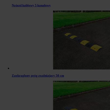
Najazd kablowy 5 kanałowy
Zaokrąglony próg zwalniający 50 cm