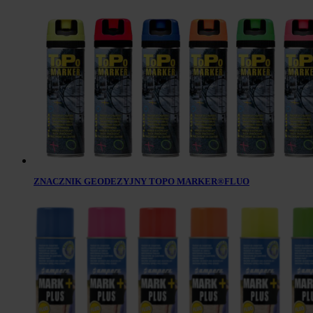
ZNACZNIK GEODEZYJNY TOPO MARKER®FLUO