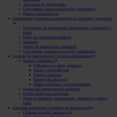
Akcesoria do znakowania
Utrzymanie i konserwacja dróg i parkingów
Pianki i uszczelniacze
Znakowanie i naprawa nawierzchni na zewnątrz i wewnątrz
Urządzenie do znakowania magazynów, parkingów i
boisk
Farby do znakownia podłoża
Szablony
Taśmy do znakowania posadzek
Utrzymanie i konserwacja dróg i parkingów
Systemy bezpieczeństwa i ochrona uderzeniowa
Bariery i odbojnice
Odbojnice na słupy regałowe
Bariery antykolizyjne
Bariery regałowe
Bariery dla pieszych
Słupki ochronne i ochrona kolumn
Kątowniki ostrzegawczo-ochronne
Profile elastyczno-ochronne
Progi zwalniające, ograniczniki, separatory i osłony
kabli
Aerozole techniczne i produkty do konserwacji
Ochrona powłok metalowych