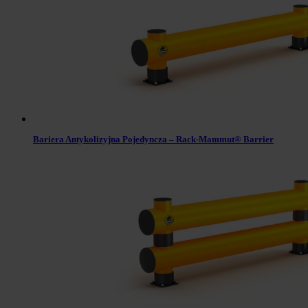
Bariera Antykolizyjna Pojedyncza – Rack-Mammut® Barrier