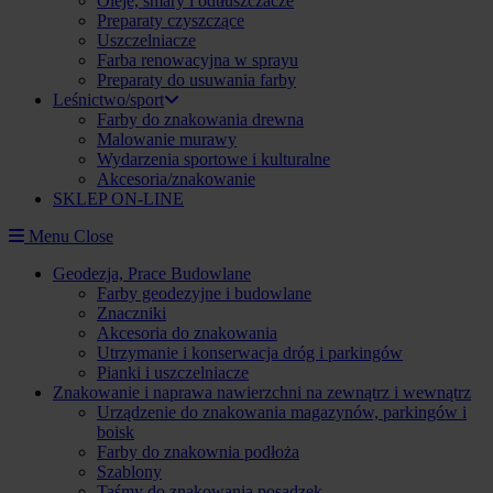
Oleje, smary i odtłuszczacze
Preparaty czyszczące
Uszczelniacze
Farba renowacyjna w sprayu
Preparaty do usuwania farby
Leśnictwo/sport
Farby do znakowania drewna
Malowanie murawy
Wydarzenia sportowe i kulturalne
Akcesoria/znakowanie
SKLEP ON-LINE
Menu
Close
Geodezja, Prace Budowlane
Farby geodezyjne i budowlane
Znaczniki
Akcesoria do znakowania
Utrzymanie i konserwacja dróg i parkingów
Pianki i uszczelniacze
Znakowanie i naprawa nawierzchni na zewnątrz i wewnątrz
Urządzenie do znakowania magazynów, parkingów i
boisk
Farby do znakownia podłoża
Szablony
Taśmy do znakowania posadzek