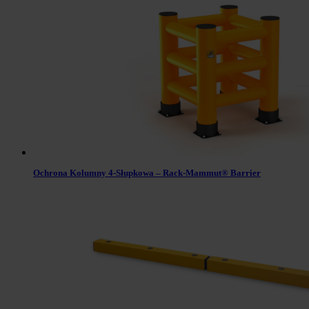
Ochrona Kolumny 4-Słupkowa – Rack-Mammut® Barrier