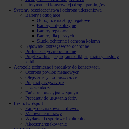
Utrzymanie i konserwacja dróg i parkingów
Systemy bezpieczeństwa i ochrona uderzeniowa
Bariery i odbojnice
Odbojnice na słupy regałowe
Bariery antykolizyjne
Bariery regałowe
Bariery dla pieszych
Słupki ochronne i ochrona kolumn
Kątowniki ostrzegawczo-ochronne
Profile elastyczno-ochronne
Progi zwalniające, ograniczniki, separatory i osłony
kabli
Aerozole techniczne i produkty do konserwacji
Ochrona powłok metalowych
Oleje, smary i odtłuszczacze
Preparaty czyszczące
Uszczelniacze
Farba renowacyjna w sprayu
Preparaty do usuwania farby
Leśnictwo/sport
Farby do znakowania drewna
Malowanie murawy
Wydarzenia sportowe i kulturalne
Akcesoria/znakowanie