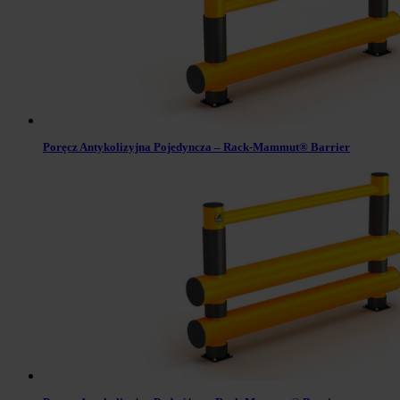
Poręcz Antykolizyjna Pojedyncza – Rack-Mammut® Barrier