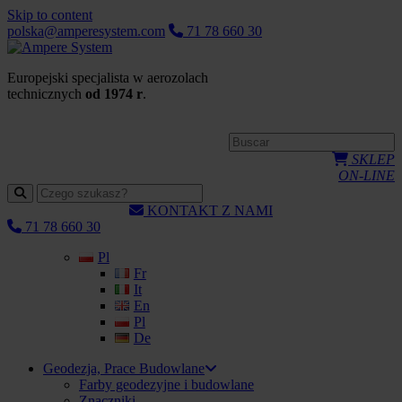
Skip to content
polska@amperesystem.com
71 78 660 30
Europejski specjalista w aerozolach
technicznych
od 1974 r
.
SKLEP
ON-LINE
KONTAKT Z NAMI
71 78 660 30
Pl
Fr
It
En
Pl
De
Geodezja, Prace Budowlane
Farby geodezyjne i budowlane
Znaczniki