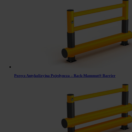
Poręcz Antykolizyjna Pojedyncza – Rack-Mammut® Barrier