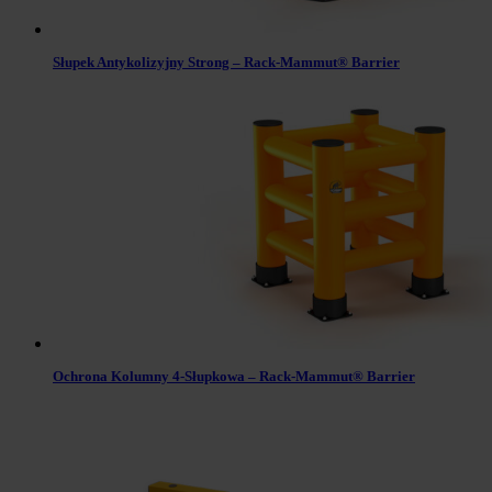
Słupek Antykolizyjny Strong – Rack-Mammut® Barrier
Ochrona Kolumny 4-Słupkowa – Rack-Mammut® Barrier