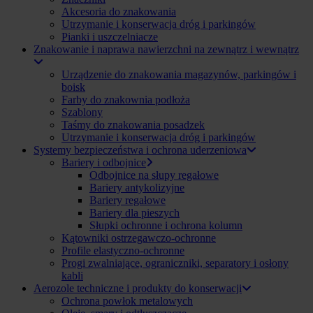
Akcesoria do znakowania
Utrzymanie i konserwacja dróg i parkingów
Pianki i uszczelniacze
Znakowanie i naprawa nawierzchni na zewnątrz i wewnątrz
Urządzenie do znakowania magazynów, parkingów i
boisk
Farby do znakownia podłoża
Szablony
Taśmy do znakowania posadzek
Utrzymanie i konserwacja dróg i parkingów
Systemy bezpieczeństwa i ochrona uderzeniowa
Bariery i odbojnice
Odbojnice na słupy regałowe
Bariery antykolizyjne
Bariery regałowe
Bariery dla pieszych
Słupki ochronne i ochrona kolumn
Kątowniki ostrzegawczo-ochronne
Profile elastyczno-ochronne
Progi zwalniające, ograniczniki, separatory i osłony
kabli
Aerozole techniczne i produkty do konserwacji
Ochrona powłok metalowych