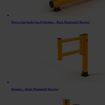
Poręcz Antykolizyjna Podwójna – Rack-Mammut® Barrier
Bramka – Rack-Mammut® Barrier