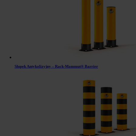
Słupek Antykolizyjny – Rack-Mammut® Barrier