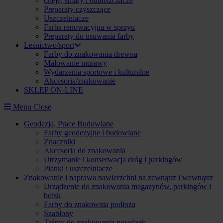
Oleje, smary i odtłuszczacze
Preparaty czyszczące
Uszczelniacze
Farba renowacyjna w sprayu
Preparaty do usuwania farby
Leśnictwo/sport
Farby do znakowania drewna
Malowanie murawy
Wydarzenia sportowe i kulturalne
Akcesoria/znakowanie
SKLEP ON-LINE
Menu
Close
Geodezja, Prace Budowlane
Farby geodezyjne i budowlane
Znaczniki
Akcesoria do znakowania
Utrzymanie i konserwacja dróg i parkingów
Pianki i uszczelniacze
Znakowanie i naprawa nawierzchni na zewnątrz i wewnątrz
Urządzenie do znakowania magazynów, parkingów i
boisk
Farby do znakownia podłoża
Szablony
Taśmy do znakowania posadzek