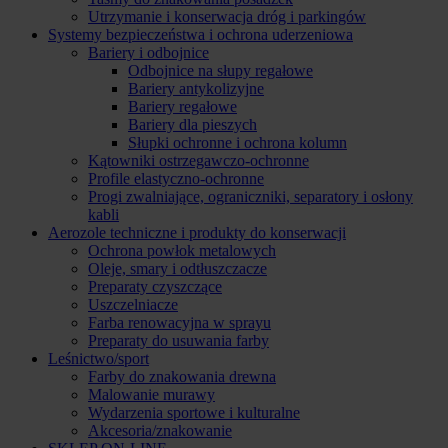
Utrzymanie i konserwacja dróg i parkingów
Systemy bezpieczeństwa i ochrona uderzeniowa
Bariery i odbojnice
Odbojnice na słupy regałowe
Bariery antykolizyjne
Bariery regałowe
Bariery dla pieszych
Słupki ochronne i ochrona kolumn
Kątowniki ostrzegawczo-ochronne
Profile elastyczno-ochronne
Progi zwalniające, ograniczniki, separatory i osłony
kabli
Aerozole techniczne i produkty do konserwacji
Ochrona powłok metalowych
Oleje, smary i odtłuszczacze
Preparaty czyszczące
Uszczelniacze
Farba renowacyjna w sprayu
Preparaty do usuwania farby
Leśnictwo/sport
Farby do znakowania drewna
Malowanie murawy
Wydarzenia sportowe i kulturalne
Akcesoria/znakowanie