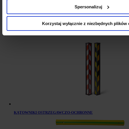
Spersonalizuj
Korzystaj wyłącznie z niezbędnych plików 
PROFILE OSTRZEGAWCZO-OCHRONNE
KĄTOWNIKI OSTRZEGAWCZO-OCHRONNE