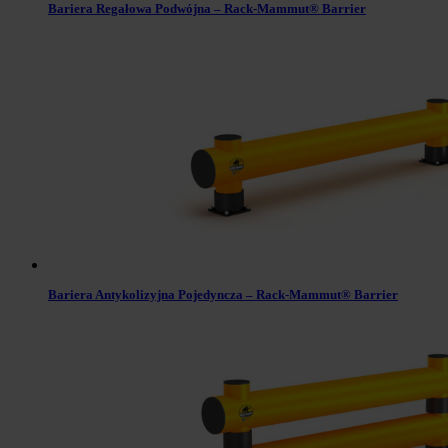
Bariera Regałowa Podwójna – Rack-Mammut® Barrier
Bariera Antykolizyjna Pojedyncza – Rack-Mammut® Barrier