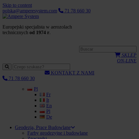
Skip to content
polska@amperesystem.com
71 78 660 30
Europejski specjalista w aerozolach
technicznych
od 1974 r
.
SKLEP
ON-LINE
KONTAKT Z NAMI
71 78 660 30
Pl
Fr
It
En
Pl
De
Geodezja, Prace Budowlane
Farby geodezyjne i budowlane
Znaczniki