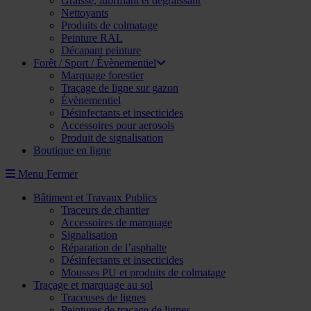
Graisse, lubrifiant et dégraissant
Nettoyants
Produits de colmatage
Peinture RAL
Décapant peinture
Forêt / Sport / Évènementiel
Marquage forestier
Traçage de ligne sur gazon
Évènementiel
Désinfectants et insecticides
Accessoires pour aerosols
Produit de signalisation
Boutique en ligne
Menu
Fermer
Bâtiment et Travaux Publics
Traceurs de chantier
Accessoires de marquage
Signalisation
Réparation de l’asphalte
Désinfectants et insecticides
Mousses PU et produits de colmatage
Traçage et marquage au sol
Traceuses de lignes
Peintures de traçage de lignes