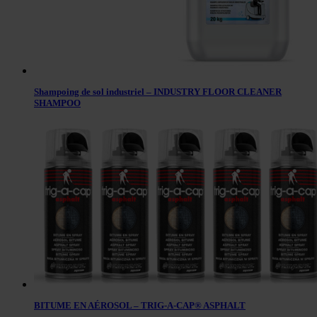
Shampoing de sol industriel – INDUSTRY FLOOR CLEANER
SHAMPOO
BITUME EN AÉROSOL – TRIG-A-CAP® ASPHALT