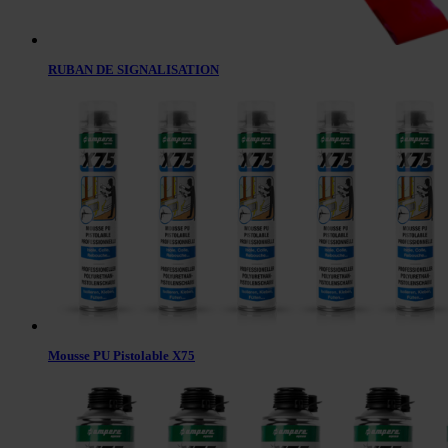
RUBAN DE SIGNALISATION
Mousse PU Pistolable X75