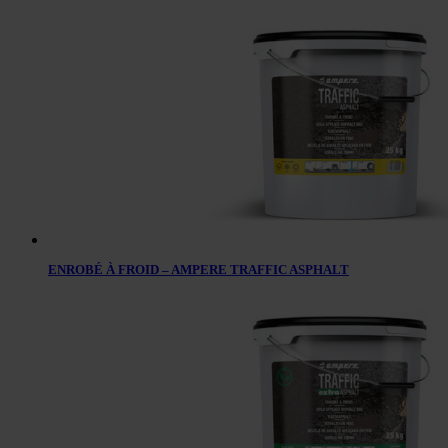
ENROBÉ À FROID – AMPERE TRAFFIC ASPHALT