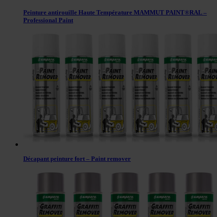
Peinture antirouille Haute Température MAMMUT PAINT®RAL –
Professional Paint
Décapant peinture fort – Paint remover