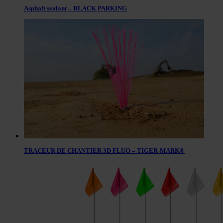
Asphalt sealant – BLACK PARKING
TRACEUR DE CHANTIER 3D FLUO – TIGER-MARK®