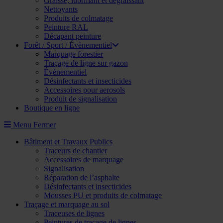
Graisse, lubrifiant et dégraissant
Nettoyants
Produits de colmatage
Peinture RAL
Décapant peinture
Forêt / Sport / Évènementiel
Marquage forestier
Traçage de ligne sur gazon
Évènementiel
Désinfectants et insecticides
Accessoires pour aerosols
Produit de signalisation
Boutique en ligne
Menu
Fermer
Bâtiment et Travaux Publics
Traceurs de chantier
Accessoires de marquage
Signalisation
Réparation de l’asphalte
Désinfectants et insecticides
Mousses PU et produits de colmatage
Traçage et marquage au sol
Traceuses de lignes
Peintures de traçage de lignes