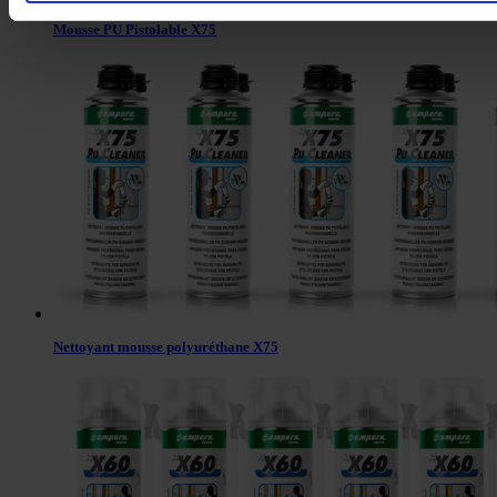
Mousse PU Pistolable X75
Nettoyant mousse polyuréthane X75