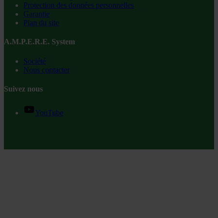
Protection des données personnelles
Garantie
Plan du site
A.M.P.E.R.E. System
Société
Nous contacter
Suivez nous
YouTube