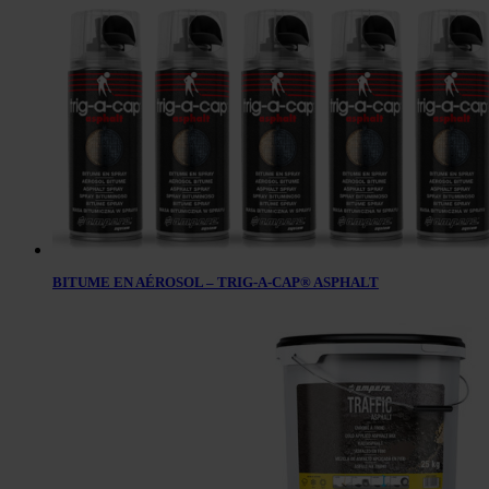
BITUME EN AÉROSOL – TRIG-A-CAP® ASPHALT