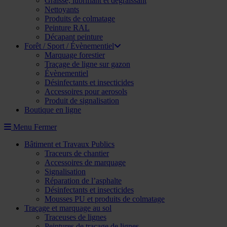
Graisse, lubrifiant et dégraissant
Nettoyants
Produits de colmatage
Peinture RAL
Décapant peinture
Forêt / Sport / Évènementiel
Marquage forestier
Traçage de ligne sur gazon
Évènementiel
Désinfectants et insecticides
Accessoires pour aerosols
Produit de signalisation
Boutique en ligne
Menu
Fermer
Bâtiment et Travaux Publics
Traceurs de chantier
Accessoires de marquage
Signalisation
Réparation de l’asphalte
Désinfectants et insecticides
Mousses PU et produits de colmatage
Traçage et marquage au sol
Traceuses de lignes
Peintures de traçage de lignes