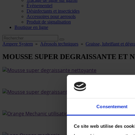
Traçage de ligne sur gazon
Évènementiel
Désinfectants et insecticides
Accessoires pour aerosols
Produit de signalisation
Boutique en ligne
Ampere System
»
Aérosols techniques
»
Graisse, lubrifiant et dégr
MOUSSE SUPER DEGRAISSANTE ET 
Consentement
Ce site web utilise des cook