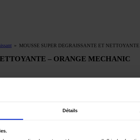
aissant
»
MOUSSE SUPER DEGRAISSANTE ET NETTOYANTE
NETTOYANTE – ORANGE MECHANIC
Mousse super degraissante nettoyante
Mousse super degraissante nettoyante
Détails
Orange Mechanic utilisation
ies.