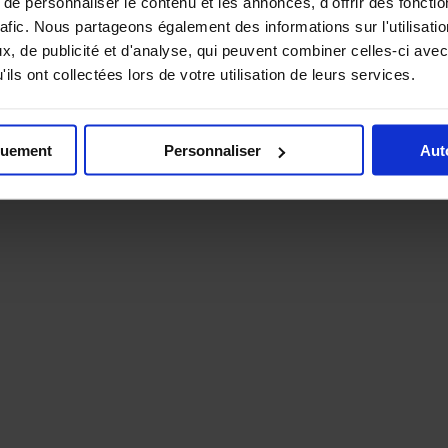
e personnaliser le contenu et les annonces, d'offrir des fonctio
rafic. Nous partageons également des informations sur l'utilisati
Logo Orange mechanic
, de publicité et d'analyse, qui peuvent combiner celles-ci avec
ils ont collectées lors de votre utilisation de leurs services.
quement
Personnaliser
Aut
st extrêmement efficace sur la plupart des salissures telles que les gra