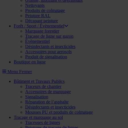
Graisse, lubrifiant et dégraissant
Nettoyants
Produits de colmatage
Peinture RAL
Décapant peinture
Forêt / Sport / Évènementiel
Marquage forestier
Traçage de ligne sur gazon
Évènementiel
Désinfectants et insecticides
Accessoires pour aerosols
Produit de signalisation
Boutique en ligne
Menu
Fermer
Bâtiment et Travaux Publics
Traceurs de chantier
Accessoires de marquage
Signalisation
Réparation de l’asphalte
Désinfectants et insecticides
Mousses PU et produits de colmatage
Traçage et marquage au sol
Traceuses de lignes
Peintures de traçage de lignes