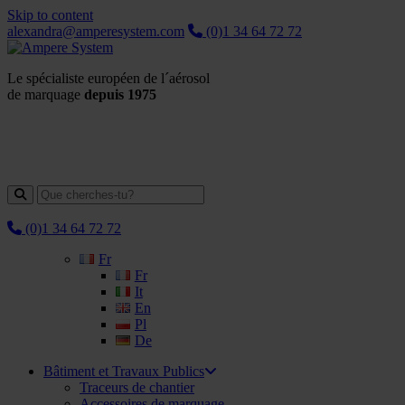
Skip to content
alexandra@amperesystem.com
(0)1 34 64 72 72
Le spécialiste européen de l´aérosol
de marquage
depuis 1975
(0)1 34 64 72 72
Fr
Fr
It
En
Pl
De
Bâtiment et Travaux Publics
Traceurs de chantier
Accessoires de marquage