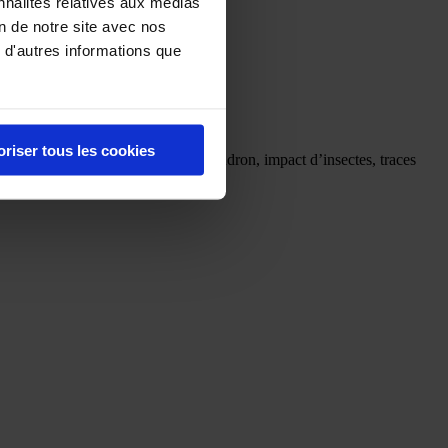
nnalités relatives aux médias
on de notre site avec nos
 d'autres informations que
oriser tous les cookies
isses, huiles, cambouis, bitumes, goudron, impact d’insectes, traces