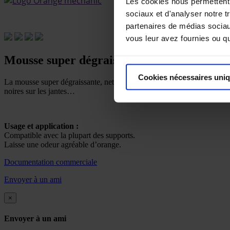
Les cookies nous permettent d
sociaux et d'analyser notre t
partenaires de médias sociaux
vous leur avez fournies ou qu'
Mousse super dégraissante et nettoyante
Cookies nécessaires uni
La mousse super dégraissante, nettoyante enrichie en terpène d’orange e
noires sur les jantes…
Usage et application :
Compatible avec la plupart des supports.
Laisse une odeur agréable d’orange.
Documentation commerciale
Envoyer à un ami
×
Envoyer à un ami