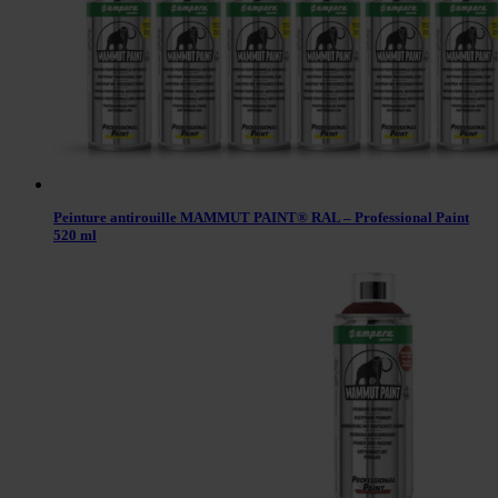
Peinture antirouille MAMMUT PAINT® RAL – Professional Paint
520 ml