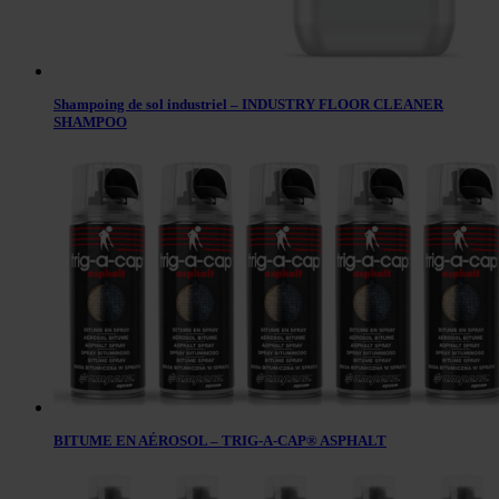
Shampoing de sol industriel – INDUSTRY FLOOR CLEANER
SHAMPOO
BITUME EN AÉROSOL – TRIG-A-CAP® ASPHALT