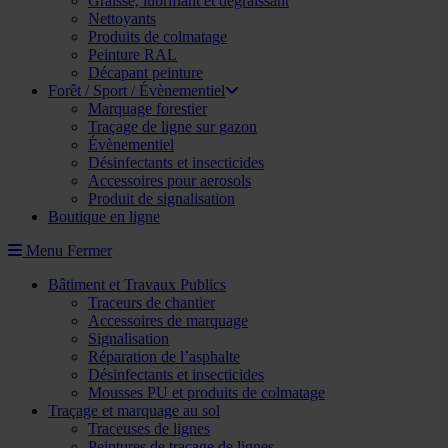
Graisse, lubrifiant et dégraissant
Nettoyants
Produits de colmatage
Peinture RAL
Décapant peinture
Forêt / Sport / Évènementiel
Marquage forestier
Traçage de ligne sur gazon
Évènementiel
Désinfectants et insecticides
Accessoires pour aerosols
Produit de signalisation
Boutique en ligne
Menu
Fermer
Bâtiment et Travaux Publics
Traceurs de chantier
Accessoires de marquage
Signalisation
Réparation de l’asphalte
Désinfectants et insecticides
Mousses PU et produits de colmatage
Traçage et marquage au sol
Traceuses de lignes
Peintures de traçage de lignes