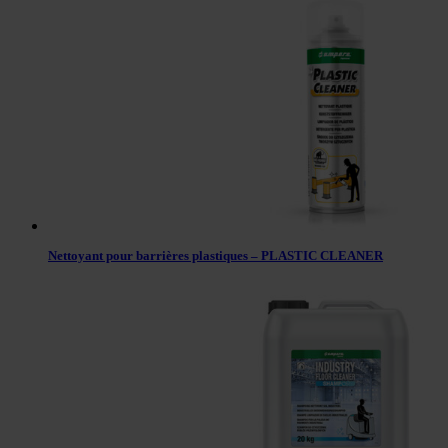
Nettoyant pour barrières plastiques – PLASTIC CLEANER