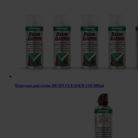
Nettoyant anti-résine RESIN CLEANER 520/400ml