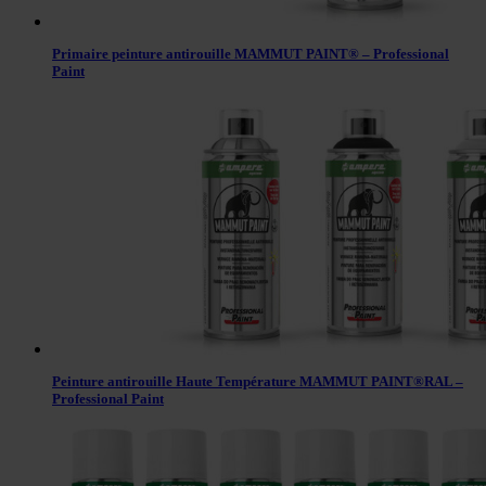
Primaire peinture antirouille MAMMUT PAINT® – Professional
Paint
Peinture antirouille Haute Température MAMMUT PAINT®RAL –
Professional Paint