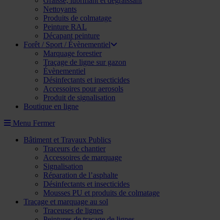
Graisse, lubrifiant et dégraissant
Nettoyants
Produits de colmatage
Peinture RAL
Décapant peinture
Forêt / Sport / Évènementiel
Marquage forestier
Traçage de ligne sur gazon
Évènementiel
Désinfectants et insecticides
Accessoires pour aerosols
Produit de signalisation
Boutique en ligne
Menu
Fermer
Bâtiment et Travaux Publics
Traceurs de chantier
Accessoires de marquage
Signalisation
Réparation de l’asphalte
Désinfectants et insecticides
Mousses PU et produits de colmatage
Traçage et marquage au sol
Traceuses de lignes
Peintures de traçage de lignes