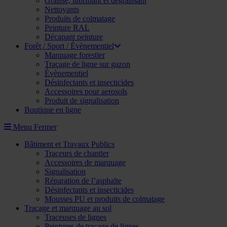
Graisse, lubrifiant et dégraissant
Nettoyants
Produits de colmatage
Peinture RAL
Décapant peinture
Forêt / Sport / Évènementiel
Marquage forestier
Traçage de ligne sur gazon
Évènementiel
Désinfectants et insecticides
Accessoires pour aerosols
Produit de signalisation
Boutique en ligne
Menu
Fermer
Bâtiment et Travaux Publics
Traceurs de chantier
Accessoires de marquage
Signalisation
Réparation de l’asphalte
Désinfectants et insecticides
Mousses PU et produits de colmatage
Traçage et marquage au sol
Traceuses de lignes
Peintures de traçage de lignes