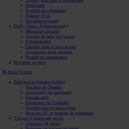
Graisse, lubrifiant et dégraissant
Nettoyants
Produits de colmatage
Peinture RAL
Décapant peinture
Forêt / Sport / Évènementiel
Marquage forestier
Traçage de ligne sur gazon
Évènementiel
Désinfectants et insecticides
Accessoires pour aerosols
Produit de signalisation
Boutique en ligne
Menu
Fermer
Bâtiment et Travaux Publics
Traceurs de chantier
Accessoires de marquage
Signalisation
Réparation de l’asphalte
Désinfectants et insecticides
Mousses PU et produits de colmatage
Traçage et marquage au sol
Traceuses de lignes
Peintures de traçage de lignes