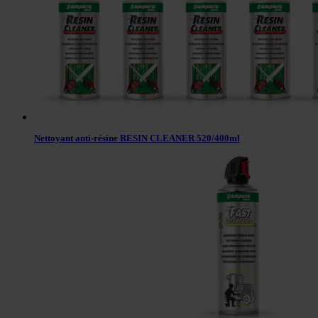
Nettoyant anti-résine RESIN CLEANER 520/400ml