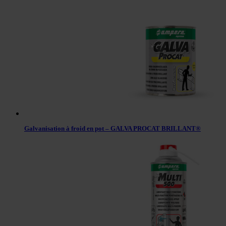
Galvanisation à froid en pot – GALVA PROCAT BRILLANT®