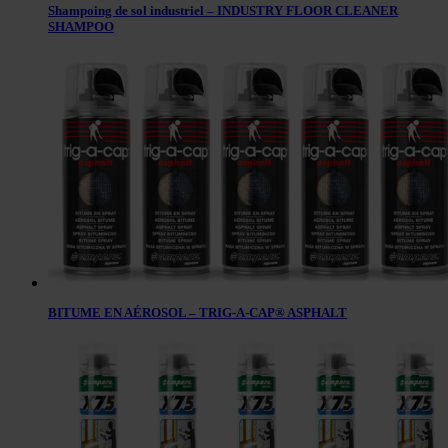
Shampoing de sol industriel – INDUSTRY FLOOR CLEANER
SHAMPOO
BITUME EN AÉROSOL – TRIG-A-CAP® ASPHALT