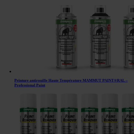
Peinture antirouille Haute Température MAMMUT PAINT®RAL –
Professional Paint