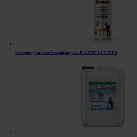
Nettoyant pour barrières plastiques – PLASTIC CLEANER