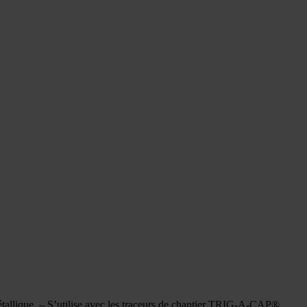
étallique. – S’utilise avec les traceurs de chantier TRIG-A-CAP®