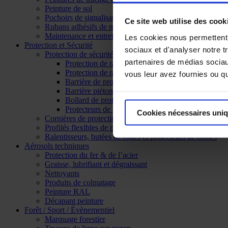
Peinture de sol
Pochoirs de signalisation
Ce site web utilise des cook
Rubans adhésifs de marquage au sol
Maintenance et entretien routier
Les cookies nous permettent d
Protection et Sécurité
sociaux et d'analyser notre t
Protection de sécurité antichocs
partenaires de médias sociaux
Protection de rack a palette
Protection de rayonnage
vous leur avez fournies ou qu'
Barrière de protection
Barrière piétonne
Bollard de protection
Protecteurs de poteaux
Cookies nécessaires uni
Cornières de protection
Profilés flexibles de protection
Ralentisseurs, butées de roues et protecteurs de câbles
Aérosols techniques
Protection du fer & de l’acier
Graisse, lubrifiant et dégraissant
Nettoyants
Produits de colmatage
Peinture RAL
Décapant peinture
Forêt / Sport / Évènementiel
Marquage forestier