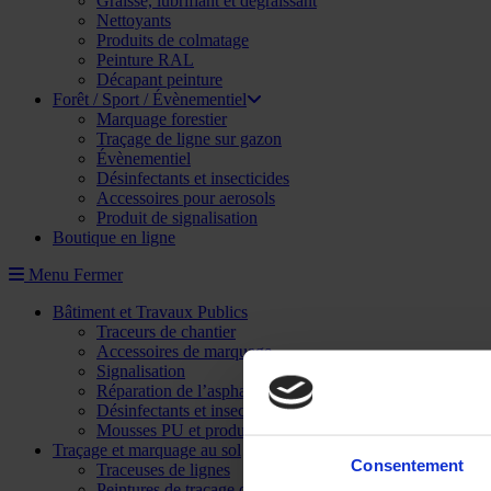
Graisse, lubrifiant et dégraissant
Nettoyants
Produits de colmatage
Peinture RAL
Décapant peinture
Forêt / Sport / Évènementiel
Marquage forestier
Traçage de ligne sur gazon
Évènementiel
Désinfectants et insecticides
Accessoires pour aerosols
Produit de signalisation
Boutique en ligne
Menu
Fermer
Bâtiment et Travaux Publics
Traceurs de chantier
Accessoires de marquage
Signalisation
Réparation de l’asphalte
Désinfectants et insecticides
Mousses PU et produits de colmatage
Traçage et marquage au sol
Consentement
Traceuses de lignes
Peintures de traçage de lignes