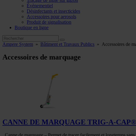
Traçage de ligne sur gazon
Évènementiel
Désinfectants et insecticides
Accessoires pour aerosols
Produit de signalisation
Boutique en ligne
Ampere System
»
Bâtiment et Travaux Publics
»
Accessoires de m
Accessoires de marquage
CANNE DE MARQUAGE TRIG-A-CAP
Canne de marquage – Permet de tracer facilement et longtemps sans vo