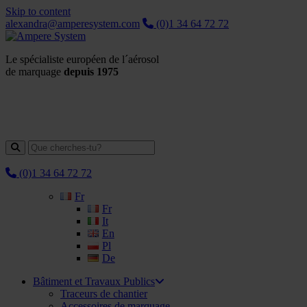
Skip to content
alexandra@amperesystem.com
(0)1 34 64 72 72
Le spécialiste européen de l´aérosol
de marquage
depuis 1975
(0)1 34 64 72 72
Fr
Fr
It
En
Pl
De
Bâtiment et Travaux Publics
Traceurs de chantier
Accessoires de marquage