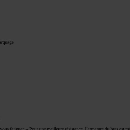
arquage
®
us fatiguer. – Pour une meilleure résistance, l’armature du bras est m