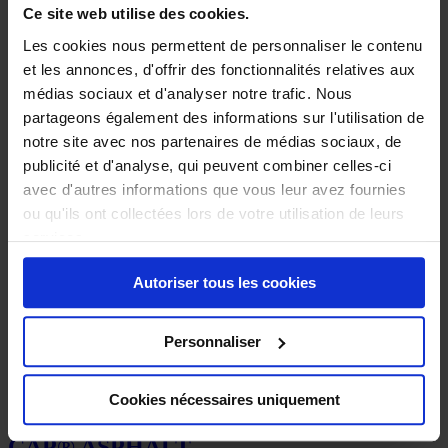
Traçage de ligne sur gazon
Ce site web utilise des cookies.
Évènementiel
Désinfectants et insecticides
Les cookies nous permettent de personnaliser le contenu
Accessoires pour aerosols
et les annonces, d'offrir des fonctionnalités relatives aux
Produit de signalisation
Boutique en ligne
médias sociaux et d'analyser notre trafic. Nous
partageons également des informations sur l'utilisation de
notre site avec nos partenaires de médias sociaux, de
Ampere System
»
Traçage et marquage au sol
»
Maintenance et
entretien routier
publicité et d'analyse, qui peuvent combiner celles-ci
avec d'autres informations que vous leur avez fournies
Maintenance et entretien routier
ou qu'ils ont collectées lors de votre utilisation de leurs
services.
Autoriser tous les cookies
Personnaliser
Cookies nécessaires uniquement
BITUME EN AÉROSOL – TRIG-A-
CAP® ASPHALT