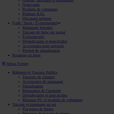
Graisse, lubrifiant et dégraissant
Nettoyants
Produits de colmatage
Peinture RAL
Décapant peinture
Forêt / Sport / Évènementiel
Marquage forestier
Traçage de ligne sur gazon
Évènementiel
Désinfectants et insecticides
Accessoires pour aerosols
Produit de signalisation
Boutique en ligne
Menu
Fermer
Bâtiment et Travaux Publics
Traceurs de chantier
Accessoires de marquage
Signalisation
Réparation de l’asphalte
Désinfectants et insecticides
Mousses PU et produits de colmatage
Traçage et marquage au sol
Traceuses de lignes
Peintures de traçage de lignes