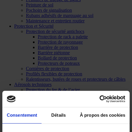
Peinture de sol
Pochoirs de signalisation
Rubans adhésifs de marquage au sol
Maintenance et entretien routier
Protection et Sécurité
Protection de sécurité antichocs
Protection de rack a palette
Protection de rayonnage
Barrière de protection
Barrière piétonne
Bollard de protection
Protecteurs de poteaux
Cornières de protection
Profilés flexibles de protection
Ralentisseurs, butées de roues et protecteurs de câbles
Aérosols techniques
Protection du fer & de l’acier
Graisse, lubrifiant et dégraissant
Nettoyants
Produits de colmatage
Peinture RAL
Consentement
Détails
À propos des cookies
Décapant peinture
Forêt / Sport / Évènementiel
Marquage forestier