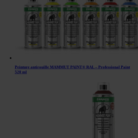
Peinture antirouille MAMMUT PAINT® RAL – Professional Paint
520 ml