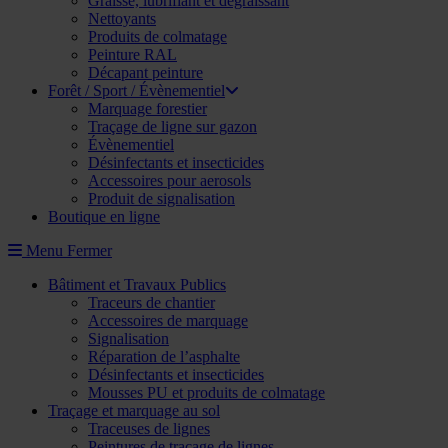
Graisse, lubrifiant et dégraissant
Nettoyants
Produits de colmatage
Peinture RAL
Décapant peinture
Forêt / Sport / Évènementiel
Marquage forestier
Traçage de ligne sur gazon
Évènementiel
Désinfectants et insecticides
Accessoires pour aerosols
Produit de signalisation
Boutique en ligne
Menu
Fermer
Bâtiment et Travaux Publics
Traceurs de chantier
Accessoires de marquage
Signalisation
Réparation de l’asphalte
Désinfectants et insecticides
Mousses PU et produits de colmatage
Traçage et marquage au sol
Traceuses de lignes
Peintures de traçage de lignes