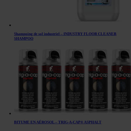
Shampoing de sol industriel – INDUSTRY FLOOR CLEANER
SHAMPOO
BITUME EN AÉROSOL – TRIG-A-CAP® ASPHALT