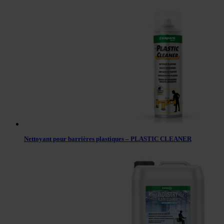
Nettoyant pour barrières plastiques – PLASTIC CLEANER