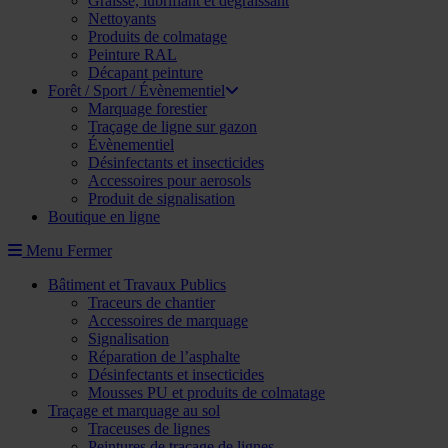
Graisse, lubrifiant et dégraissant
Nettoyants
Produits de colmatage
Peinture RAL
Décapant peinture
Forêt / Sport / Évènementiel
Marquage forestier
Traçage de ligne sur gazon
Évènementiel
Désinfectants et insecticides
Accessoires pour aerosols
Produit de signalisation
Boutique en ligne
Menu
Fermer
Bâtiment et Travaux Publics
Traceurs de chantier
Accessoires de marquage
Signalisation
Réparation de l’asphalte
Désinfectants et insecticides
Mousses PU et produits de colmatage
Traçage et marquage au sol
Traceuses de lignes
Peintures de traçage de lignes