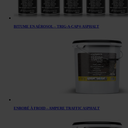
BITUME EN AÉROSOL – TRIG-A-CAP® ASPHALT
ENROBÉ À FROID – AMPERE TRAFFIC ASPHALT