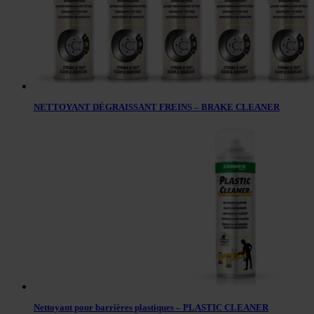
NETTOYANT DÉGRAISSANT FREINS – BRAKE CLEANER
Nettoyant pour barrières plastiques – PLASTIC CLEANER