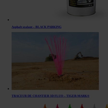
Asphalt sealant – BLACK PARKING
TRACEUR DE CHANTIER 3D FLUO – TIGER-MARK®