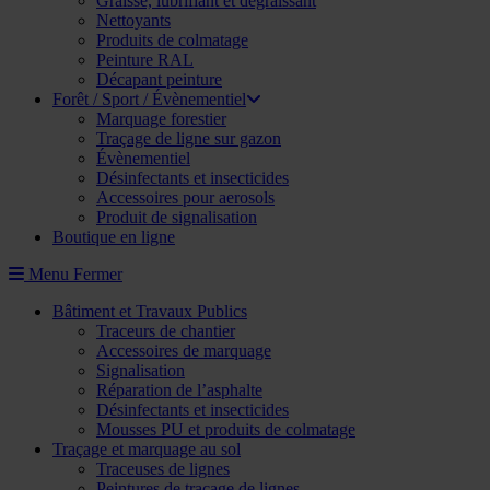
Graisse, lubrifiant et dégraissant
Nettoyants
Produits de colmatage
Peinture RAL
Décapant peinture
Forêt / Sport / Évènementiel
Marquage forestier
Traçage de ligne sur gazon
Évènementiel
Désinfectants et insecticides
Accessoires pour aerosols
Produit de signalisation
Boutique en ligne
Menu
Fermer
Bâtiment et Travaux Publics
Traceurs de chantier
Accessoires de marquage
Signalisation
Réparation de l’asphalte
Désinfectants et insecticides
Mousses PU et produits de colmatage
Traçage et marquage au sol
Traceuses de lignes
Peintures de traçage de lignes