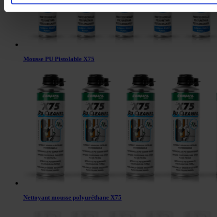
Mousse PU Pistolable X75
Nettoyant mousse polyuréthane X75